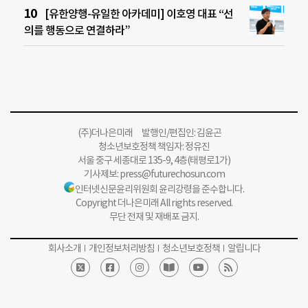
[유한양행-유일한 아카데미] 이호영 대표 “선
의를 행동으로 연결하라”
(주)더나은미래 발행인/편집인: 김윤곤
청소년보호정책 책임자: 정유진
서울 중구 세종대로 135-9, 4층(태평로1가)
기사제보:
press@futurechosun.com
인터넷신문윤리위원회 윤리강령을 준수합니다.
Copyright 더나은미래 All rights reserved.
무단 전재 및 재배포 금지.
회사소개
개인정보처리방침
청소년보호정책
알립니다