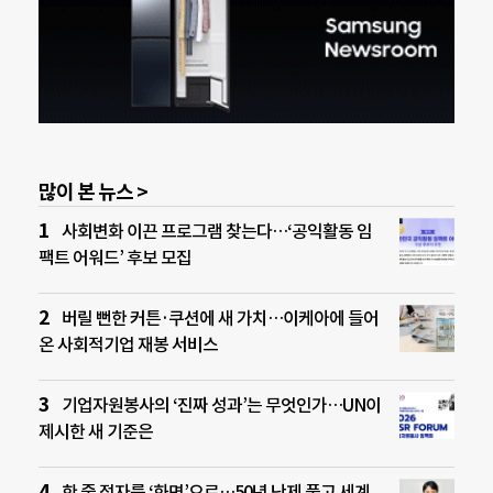
많이 본 뉴스 >
사회변화 이끈 프로그램 찾는다…‘공익활동 임
팩트 어워드’ 후보 모집
버릴 뻔한 커튼·쿠션에 새 가치…이케아에 들어
온 사회적기업 재봉 서비스
기업자원봉사의 ‘진짜 성과’는 무엇인가…UN이
제시한 새 기준은
한 줄 점자를 ‘화면’으로…50년 난제 풀고 세계