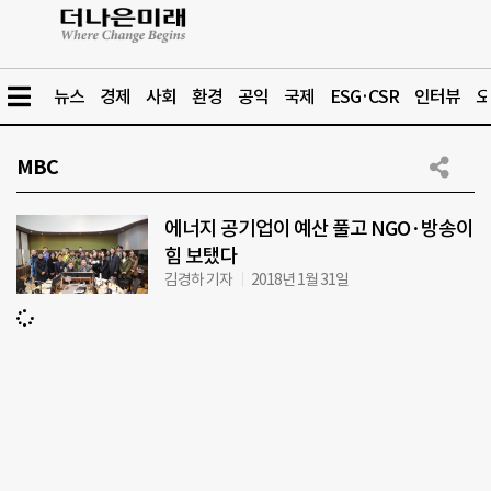
뉴스
경제
사회
환경
공익
국제
ESG·CSR
인터뷰
오
MBC
에너지 공기업이 예산 풀고 NGO·방송이
힘 보탰다
김경하 기자
2018년 1월 31일