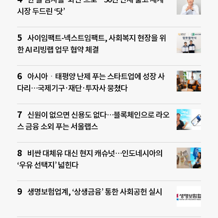
시장 두드린 ‘닷’
사이임팩트-넥스트임팩트, 사회복지 현장을 위
한 AI 리빙랩 업무 협약 체결
아시아ㆍ태평양 난제 푸는 스타트업에 성장 사
다리…국제기구·재단·투자사 뭉쳤다
신원이 없으면 신용도 없다…블록체인으로 라오
스 금융 소외 푸는 서울랩스
비싼 대체유 대신 현지 캐슈넛…인도네시아의
‘우유 선택지’ 넓힌다
생명보험업계, ‘상생금융’ 통한 사회공헌 실시