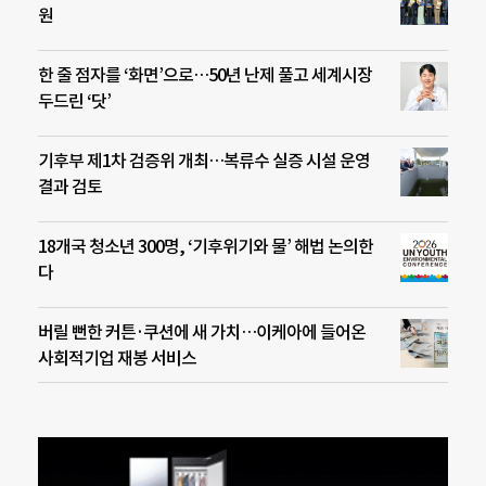
원
한 줄 점자를 ‘화면’으로…50년 난제 풀고 세계시장
두드린 ‘닷’
기후부 제1차 검증위 개최…복류수 실증 시설 운영
결과 검토
18개국 청소년 300명, ‘기후위기와 물’ 해법 논의한
다
버릴 뻔한 커튼·쿠션에 새 가치…이케아에 들어온
사회적기업 재봉 서비스