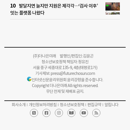
발달지연 늘지만 지원은 제각각…‘검사 이후’
잇는 플랫폼 나왔다
(주)더나은미래 발행인/편집인: 김윤곤
청소년보호정책 책임자: 정유진
서울 중구 세종대로 135-9, 4층(태평로1가)
기사제보:
press@futurechosun.com
인터넷신문윤리위원회 윤리강령을 준수합니다.
Copyright 더나은미래 All rights reserved.
무단 전재 및 재배포 금지.
회사소개
개인정보처리방침
청소년보호정책
편집규약
알립니다