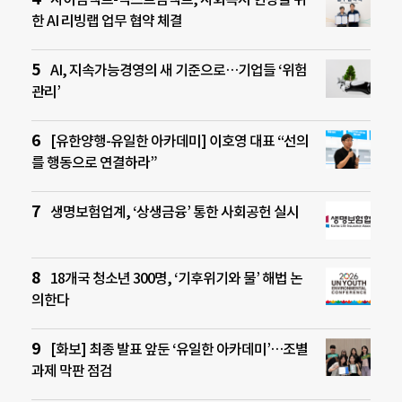
한 AI 리빙랩 업무 협약 체결
AI, 지속가능경영의 새 기준으로…기업들 ‘위험
관리’
[유한양행-유일한 아카데미] 이호영 대표 “선의
를 행동으로 연결하라”
생명보험업계, ‘상생금융’ 통한 사회공헌 실시
18개국 청소년 300명, ‘기후위기와 물’ 해법 논
의한다
[화보] 최종 발표 앞둔 ‘유일한 아카데미’…조별
과제 막판 점검