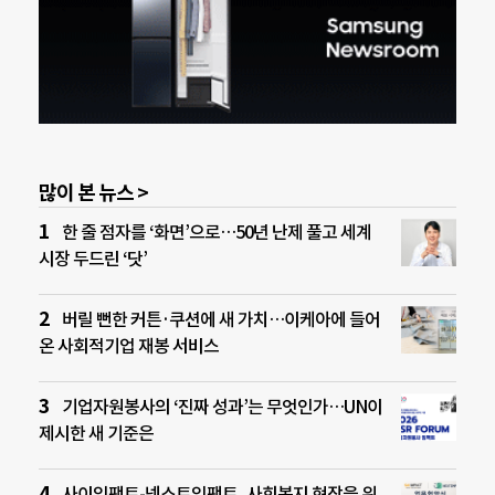
많이 본 뉴스 >
한 줄 점자를 ‘화면’으로…50년 난제 풀고 세계
시장 두드린 ‘닷’
버릴 뻔한 커튼·쿠션에 새 가치…이케아에 들어
온 사회적기업 재봉 서비스
기업자원봉사의 ‘진짜 성과’는 무엇인가…UN이
제시한 새 기준은
사이임팩트-넥스트임팩트, 사회복지 현장을 위