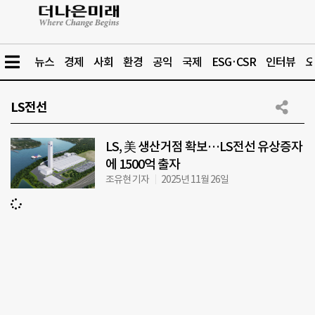
뉴스
경제
사회
환경
공익
국제
ESG·CSR
인터뷰
오
LS전선
LS, 美 생산거점 확보…LS전선 유상증자
에 1500억 출자
조유현 기자
2025년 11월 26일