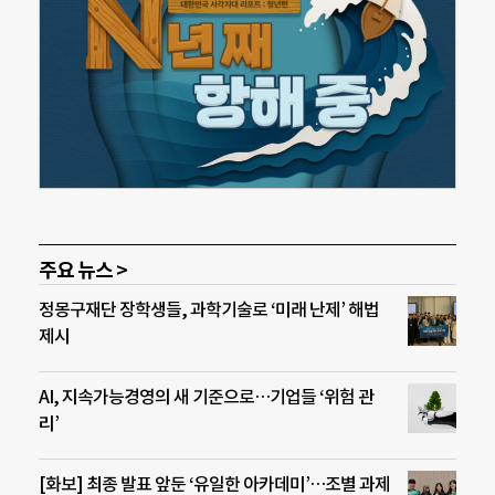
주요 뉴스 >
정몽구재단 장학생들, 과학기술로 ‘미래 난제’ 해법
제시
AI, 지속가능경영의 새 기준으로…기업들 ‘위험 관
리’
[화보] 최종 발표 앞둔 ‘유일한 아카데미’…조별 과제