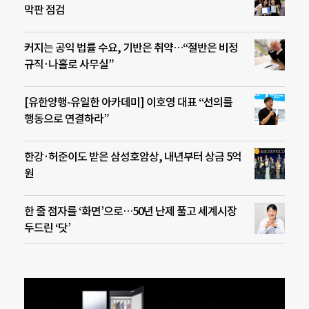
막판 점검
커지는 공익 법률 수요, 기반은 취약…“절반은 비정
규직·나홀로 사무실”
[유한양행-유일한 아카데미] 이호영 대표 “선의를
행동으로 연결하라”
한강·허준이도 받은 삼성호암상, 내년부터 상금 5억
원
한 줄 점자를 ‘화면’으로…50년 난제 풀고 세계시장
두드린 ‘닷’