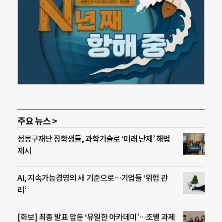
주요 뉴스 >
정몽구재단 장학생들, 과학기술로 ‘미래 난제’ 해법
제시
AI, 지속가능경영의 새 기준으로…기업들 ‘위험 관
리’
[화보] 최종 발표 앞둔 ‘유일한 아카데미’…조별 과제