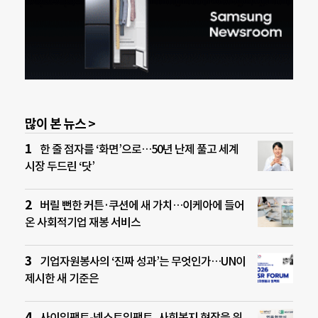
많이 본 뉴스 >
한 줄 점자를 ‘화면’으로…50년 난제 풀고 세계
시장 두드린 ‘닷’
버릴 뻔한 커튼·쿠션에 새 가치…이케아에 들어
온 사회적기업 재봉 서비스
기업자원봉사의 ‘진짜 성과’는 무엇인가…UN이
제시한 새 기준은
사이임팩트-넥스트임팩트, 사회복지 현장을 위