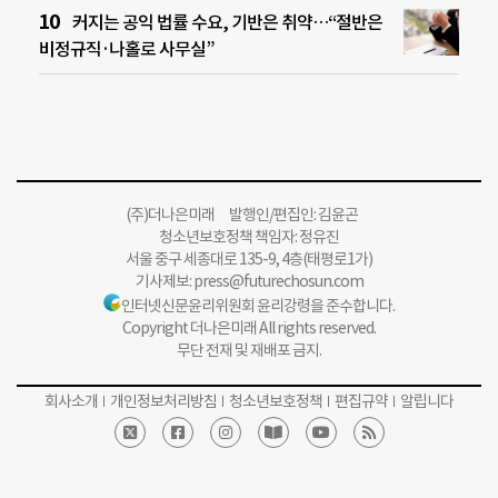
커지는 공익 법률 수요, 기반은 취약…“절반은
비정규직·나홀로 사무실”
(주)더나은미래 발행인/편집인: 김윤곤
청소년보호정책 책임자: 정유진
서울 중구 세종대로 135-9, 4층(태평로1가)
기사제보:
press@futurechosun.com
인터넷신문윤리위원회 윤리강령을 준수합니다.
Copyright 더나은미래 All rights reserved.
무단 전재 및 재배포 금지.
회사소개
개인정보처리방침
청소년보호정책
편집규약
알립니다