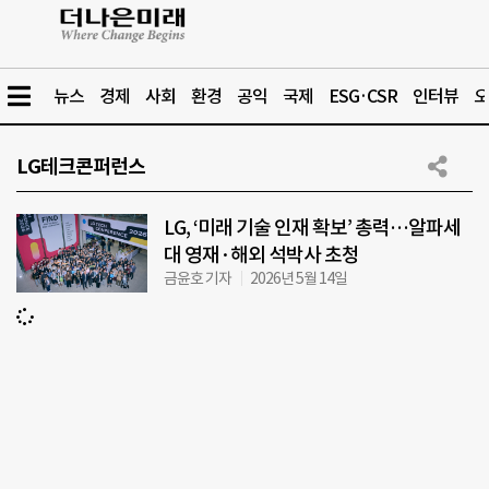
뉴스
경제
사회
환경
공익
국제
ESG·CSR
인터뷰
오
LG테크콘퍼런스
LG, ‘미래 기술 인재 확보’ 총력…알파세
대 영재·해외 석박사 초청
금윤호 기자
2026년 5월 14일