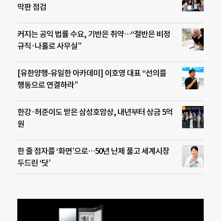
막판 점검
커지는 공익 법률 수요, 기반은 취약…“절반은 비정
규직·나홀로 사무실”
[유한양행-유일한 아카데미] 이호영 대표 “선의를
행동으로 연결하라”
한강·허준이도 받은 삼성호암상, 내년부터 상금 5억
원
한 줄 점자를 ‘화면’으로…50년 난제 풀고 세계시장
두드린 ‘닷’