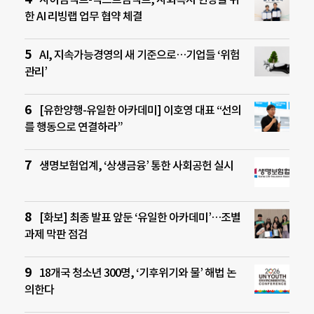
한 AI 리빙랩 업무 협약 체결
AI, 지속가능경영의 새 기준으로…기업들 ‘위험
관리’
[유한양행-유일한 아카데미] 이호영 대표 “선의
를 행동으로 연결하라”
생명보험업계, ‘상생금융’ 통한 사회공헌 실시
[화보] 최종 발표 앞둔 ‘유일한 아카데미’…조별
과제 막판 점검
18개국 청소년 300명, ‘기후위기와 물’ 해법 논
의한다