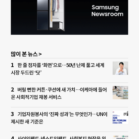
많이 본 뉴스 >
한 줄 점자를 ‘화면’으로…50년 난제 풀고 세계
시장 두드린 ‘닷’
버릴 뻔한 커튼·쿠션에 새 가치…이케아에 들어
온 사회적기업 재봉 서비스
기업자원봉사의 ‘진짜 성과’는 무엇인가…UN이
제시한 새 기준은
사이임팩트-넥스트임팩트, 사회복지 현장을 위