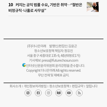
커지는 공익 법률 수요, 기반은 취약…“절반은
비정규직·나홀로 사무실”
(주)더나은미래 발행인/편집인: 김윤곤
청소년보호정책 책임자: 정유진
서울 중구 세종대로 135-9, 4층(태평로1가)
기사제보:
press@futurechosun.com
인터넷신문윤리위원회 윤리강령을 준수합니다.
Copyright 더나은미래 All rights reserved.
무단 전재 및 재배포 금지.
회사소개
개인정보처리방침
청소년보호정책
편집규약
알립니다