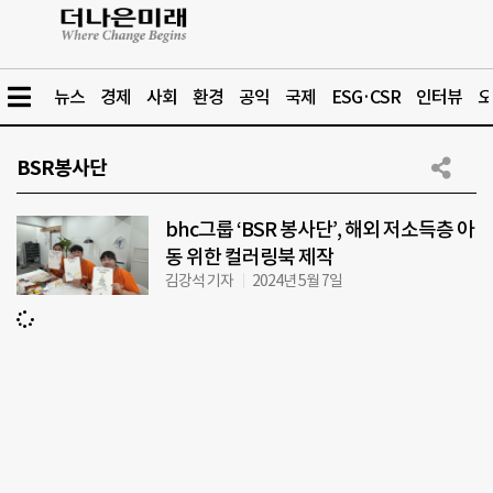
뉴스
경제
사회
환경
공익
국제
ESG·CSR
인터뷰
오
BSR봉사단
bhc그룹 ‘BSR 봉사단’, 해외 저소득층 아
동 위한 컬러링북 제작
김강석 기자
2024년 5월 7일