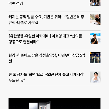
막판 점검
커지는 공익 법률 수요, 기반은 취약…“절반은 비정
규직·나홀로 사무실”
[유한양행-유일한 아카데미] 이호영 대표 “선의를
행동으로 연결하라”
한강·허준이도 받은 삼성호암상, 내년부터 상금 5억
원
한 줄 점자를 ‘화면’으로…50년 난제 풀고 세계시장
두드린 ‘닷’