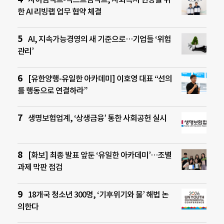
한 AI 리빙랩 업무 협약 체결
AI, 지속가능경영의 새 기준으로…기업들 ‘위험
관리’
[유한양행-유일한 아카데미] 이호영 대표 “선의
를 행동으로 연결하라”
생명보험업계, ‘상생금융’ 통한 사회공헌 실시
[화보] 최종 발표 앞둔 ‘유일한 아카데미’…조별
과제 막판 점검
18개국 청소년 300명, ‘기후위기와 물’ 해법 논
의한다