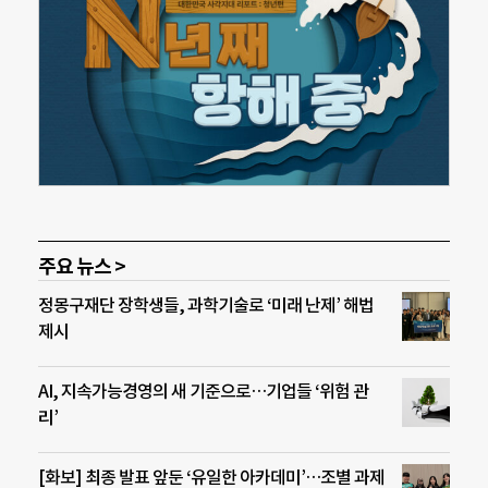
주요 뉴스 >
정몽구재단 장학생들, 과학기술로 ‘미래 난제’ 해법
제시
AI, 지속가능경영의 새 기준으로…기업들 ‘위험 관
리’
[화보] 최종 발표 앞둔 ‘유일한 아카데미’…조별 과제