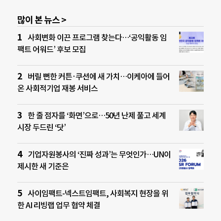
많이 본 뉴스 >
사회변화 이끈 프로그램 찾는다…‘공익활동 임
팩트 어워드’ 후보 모집
버릴 뻔한 커튼·쿠션에 새 가치…이케아에 들어
온 사회적기업 재봉 서비스
한 줄 점자를 ‘화면’으로…50년 난제 풀고 세계
시장 두드린 ‘닷’
기업자원봉사의 ‘진짜 성과’는 무엇인가…UN이
제시한 새 기준은
사이임팩트-넥스트임팩트, 사회복지 현장을 위
한 AI 리빙랩 업무 협약 체결