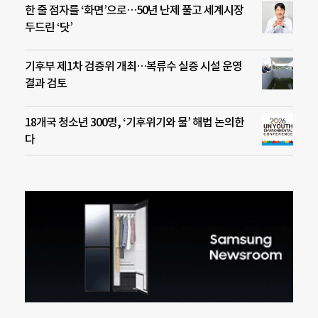
한 줄 점자를 ‘화면’으로…50년 난제 풀고 세계시장
두드린 ‘닷’
기후부 제1차 검증위 개최…복류수 실증 시설 운영
결과 검토
18개국 청소년 300명, ‘기후위기와 물’ 해법 논의한
다