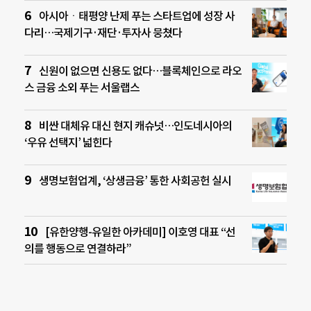
아시아ㆍ태평양 난제 푸는 스타트업에 성장 사
다리…국제기구·재단·투자사 뭉쳤다
신원이 없으면 신용도 없다…블록체인으로 라오
스 금융 소외 푸는 서울랩스
비싼 대체유 대신 현지 캐슈넛…인도네시아의
‘우유 선택지’ 넓힌다
생명보험업계, ‘상생금융’ 통한 사회공헌 실시
[유한양행-유일한 아카데미] 이호영 대표 “선
의를 행동으로 연결하라”