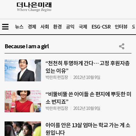
뉴스
경제
사회
환경
공익
국제
ESG·CSR
인터뷰
오
Because I am a girl
“천천히 투명하게 간다… 고정 후원자층
있는 이유”
박란희 편집장
2012년 10월 9일
“비뚤비뚤 쓴 아이들 손 편지에 뿌듯한 미
소 번지죠”
박란희 편집장
2012년 10월 9일
아이를 안은 13살 엄마는 학교 가는 게 소
원입니다