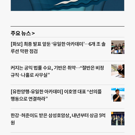
주요 뉴스 >
[화보] 최종 발표 앞둔 ‘유일한 아카데미’…6개 조 솔
루션 막판 점검
커지는 공익 법률 수요, 기반은 취약…“절반은 비정
규직·나홀로 사무실”
[유한양행-유일한 아카데미] 이호영 대표 “선의를
행동으로 연결하라”
한강·허준이도 받은 삼성호암상, 내년부터 상금 5억
원