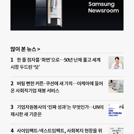
많이 본 뉴스 >
한 줄 점자를 ‘화면’으로…50년 난제 풀고 세계
시장 두드린 ‘닷’
버릴 뻔한 커튼·쿠션에 새 가치…이케아에 들어
온 사회적기업 재봉 서비스
기업자원봉사의 ‘진짜 성과’는 무엇인가…UN이
제시한 새 기준은
사이임팩트-넥스트임팩트, 사회복지 현장을 위