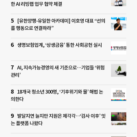
한 AI 리빙랩 업무 협약 체결
[유한양행-유일한 아카데미] 이호영 대표 “선의
를 행동으로 연결하라”
생명보험업계, ‘상생금융’ 통한 사회공헌 실시
AI, 지속가능경영의 새 기준으로…기업들 ‘위험
관리’
18개국 청소년 300명, ‘기후위기와 물’ 해법 논
의한다
발달지연 늘지만 지원은 제각각…‘검사 이후’ 잇
는 플랫폼 나왔다