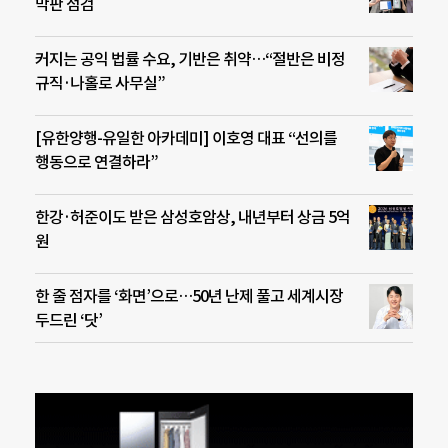
막판 점검
커지는 공익 법률 수요, 기반은 취약…“절반은 비정
규직·나홀로 사무실”
[유한양행-유일한 아카데미] 이호영 대표 “선의를
행동으로 연결하라”
한강·허준이도 받은 삼성호암상, 내년부터 상금 5억
원
한 줄 점자를 ‘화면’으로…50년 난제 풀고 세계시장
두드린 ‘닷’