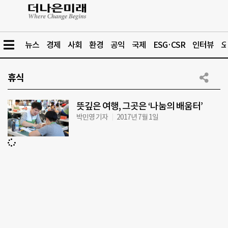
뉴스
경제
사회
환경
공익
국제
ESG·CSR
인터뷰
오
휴식
뜻깊은 여행, 그곳은 ‘나눔의 배움터’
박민영 기자
2017년 7월 1일