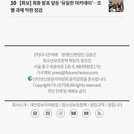
[화보] 최종 발표 앞둔 ‘유일한 아카데미’…조
별 과제 막판 점검
(주)더나은미래 발행인/편집인: 김윤곤
청소년보호정책 책임자: 정유진
서울 중구 세종대로 135-9, 4층(태평로1가)
기사제보:
press@futurechosun.com
인터넷신문윤리위원회 윤리강령을 준수합니다.
Copyright 더나은미래 All rights reserved.
무단 전재 및 재배포 금지.
회사소개
개인정보처리방침
청소년보호정책
편집규약
알립니다