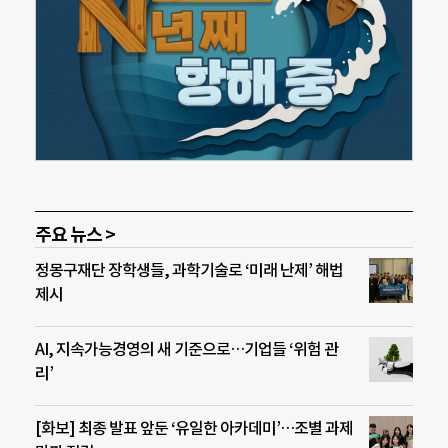
주요 뉴스 >
정몽구재단 장학생들, 과학기술로 ‘미래 난제’ 해법
제시
AI, 지속가능경영의 새 기준으로…기업들 ‘위험 관
리’
[화보] 최종 발표 앞둔 ‘유일한 아카데미’…조별 과제