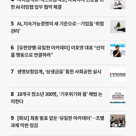
한 AI 리빙랩 업무 협약 체결
AI, 지속가능경영의 새 기준으로…기업들 ‘위험
관리’
[유한양행-유일한 아카데미] 이호영 대표 “선의
를 행동으로 연결하라”
생명보험업계, ‘상생금융’ 통한 사회공헌 실시
18개국 청소년 300명, ‘기후위기와 물’ 해법 논
의한다
[화보] 최종 발표 앞둔 ‘유일한 아카데미’…조별
과제 막판 점검