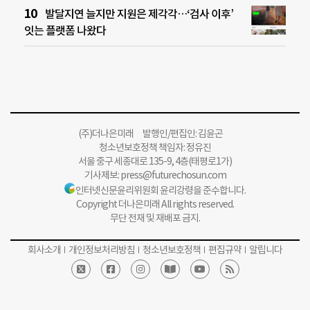
발달지연 늘지만 지원은 제각각…‘검사 이후’
잇는 플랫폼 나왔다
(주)더나은미래 발행인/편집인: 김윤곤
청소년보호정책 책임자: 정유진
서울 중구 세종대로 135-9, 4층(태평로1가)
기사제보:
press@futurechosun.com
인터넷신문윤리위원회 윤리강령을 준수합니다.
Copyright 더나은미래 All rights reserved.
무단 전재 및 재배포 금지.
회사소개
개인정보처리방침
청소년보호정책
편집규약
알립니다