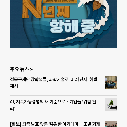
주요 뉴스 >
정몽구재단 장학생들, 과학기술로 ‘미래 난제’ 해법
제시
AI, 지속가능경영의 새 기준으로…기업들 ‘위험 관
리’
[화보] 최종 발표 앞둔 ‘유일한 아카데미’…조별 과제