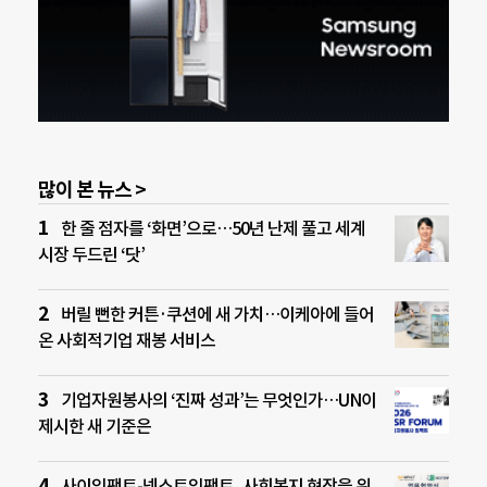
많이 본 뉴스 >
한 줄 점자를 ‘화면’으로…50년 난제 풀고 세계
시장 두드린 ‘닷’
버릴 뻔한 커튼·쿠션에 새 가치…이케아에 들어
온 사회적기업 재봉 서비스
기업자원봉사의 ‘진짜 성과’는 무엇인가…UN이
제시한 새 기준은
사이임팩트-넥스트임팩트, 사회복지 현장을 위