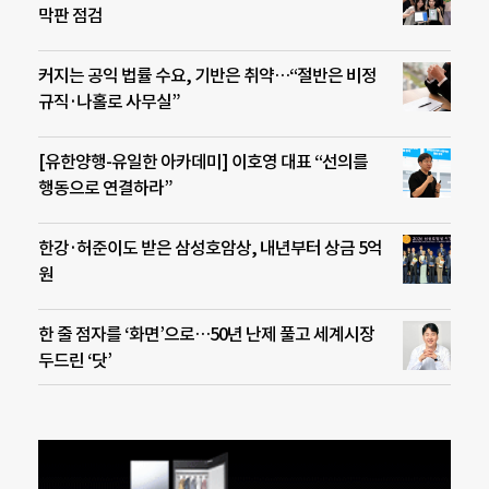
막판 점검
커지는 공익 법률 수요, 기반은 취약…“절반은 비정
규직·나홀로 사무실”
[유한양행-유일한 아카데미] 이호영 대표 “선의를
행동으로 연결하라”
한강·허준이도 받은 삼성호암상, 내년부터 상금 5억
원
한 줄 점자를 ‘화면’으로…50년 난제 풀고 세계시장
두드린 ‘닷’