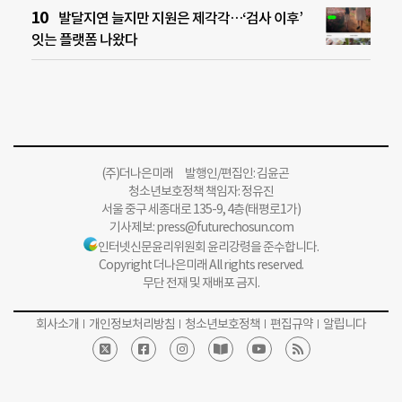
발달지연 늘지만 지원은 제각각…‘검사 이후’
잇는 플랫폼 나왔다
(주)더나은미래 발행인/편집인: 김윤곤
청소년보호정책 책임자: 정유진
서울 중구 세종대로 135-9, 4층(태평로1가)
기사제보:
press@futurechosun.com
인터넷신문윤리위원회 윤리강령을 준수합니다.
Copyright 더나은미래 All rights reserved.
무단 전재 및 재배포 금지.
회사소개
개인정보처리방침
청소년보호정책
편집규약
알립니다