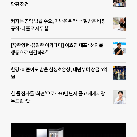
막판 점검
커지는 공익 법률 수요, 기반은 취약…“절반은 비정
규직·나홀로 사무실”
[유한양행-유일한 아카데미] 이호영 대표 “선의를
행동으로 연결하라”
한강·허준이도 받은 삼성호암상, 내년부터 상금 5억
원
한 줄 점자를 ‘화면’으로…50년 난제 풀고 세계시장
두드린 ‘닷’