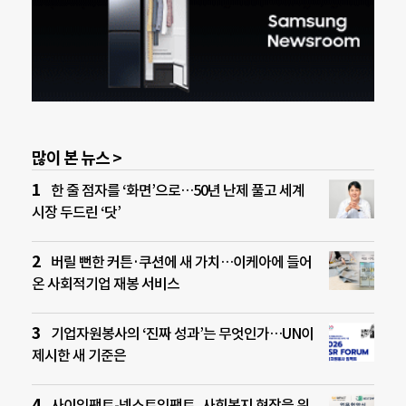
많이 본 뉴스 >
한 줄 점자를 ‘화면’으로…50년 난제 풀고 세계
시장 두드린 ‘닷’
버릴 뻔한 커튼·쿠션에 새 가치…이케아에 들어
온 사회적기업 재봉 서비스
기업자원봉사의 ‘진짜 성과’는 무엇인가…UN이
제시한 새 기준은
사이임팩트-넥스트임팩트, 사회복지 현장을 위