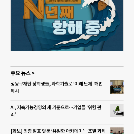
주요 뉴스 >
정몽구재단 장학생들, 과학기술로 ‘미래 난제’ 해법
제시
AI, 지속가능경영의 새 기준으로…기업들 ‘위험 관
리’
[화보] 최종 발표 앞둔 ‘유일한 아카데미’…조별 과제