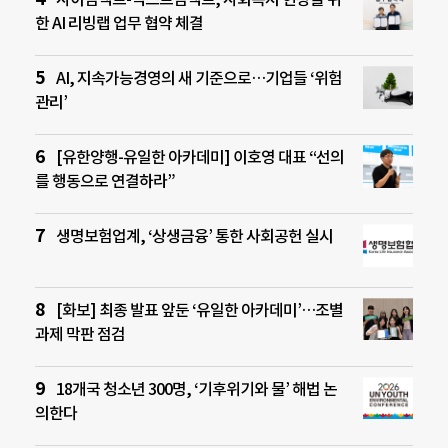
한 AI 리빙랩 업무 협약 체결
AI, 지속가능경영의 새 기준으로…기업들 ‘위험
관리’
[유한양행-유일한 아카데미] 이호영 대표 “선의
를 행동으로 연결하라”
생명보험업계, ‘상생금융’ 통한 사회공헌 실시
[화보] 최종 발표 앞둔 ‘유일한 아카데미’…조별
과제 막판 점검
18개국 청소년 300명, ‘기후위기와 물’ 해법 논
의한다