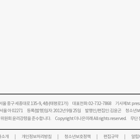
울 중구 세종대로 135-9, 4층(태평로1가) 대표전화: 02-732-7868 기사제보:
pre
울 아 02271 등록(발행)일자: 2012년 9월 25일 발행인/편집인: 김윤곤 청소년
위원회 윤리강령을 준수합니다.
Copyright 더나은미래 All rights reserved. 무
사소개
개인정보처리방침
청소년보호정책
편집규약
알립