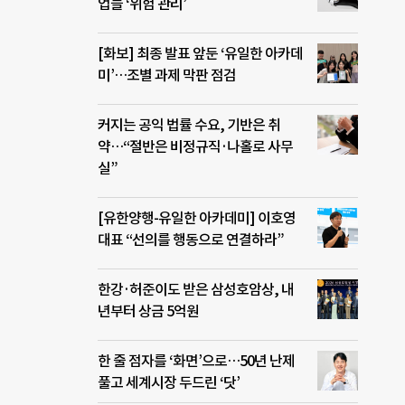
업들 ‘위험 관리’
[화보] 최종 발표 앞둔 ‘유일한 아카데
미’…조별 과제 막판 점검
커지는 공익 법률 수요, 기반은 취
약…“절반은 비정규직·나홀로 사무
실”
[유한양행-유일한 아카데미] 이호영
대표 “선의를 행동으로 연결하라”
한강·허준이도 받은 삼성호암상, 내
년부터 상금 5억원
한 줄 점자를 ‘화면’으로…50년 난제
풀고 세계시장 두드린 ‘닷’