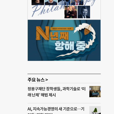
 찾
고
은
해 학
했다
 친
어 와
주요 뉴스 >
정몽구재단 장학생들, 과학기술로 ‘미
래 난제’ 해법 제시
AI, 지속가능경영의 새 기준으로…기