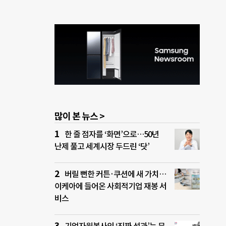
많이 본 뉴스 >
한 줄 점자를 ‘화면’으로…50년
난제 풀고 세계시장 두드린 ‘닷’
버릴 뻔한 커튼·쿠션에 새 가치…
이케아에 들어온 사회적기업 재봉 서
비스