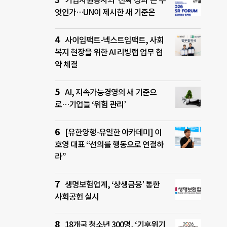
기업자원봉사의 ‘진짜 성과’는 무
엇인가…UN이 제시한 새 기준은
사이임팩트-넥스트임팩트, 사회
복지 현장을 위한 AI 리빙랩 업무 협
약 체결
AI, 지속가능경영의 새 기준으
로…기업들 ‘위험 관리’
[유한양행-유일한 아카데미] 이
호영 대표 “선의를 행동으로 연결하
라”
생명보험업계, ‘상생금융’ 통한
사회공헌 실시
18개국 청소년 300명, ‘기후위기