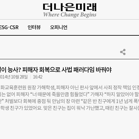
ESG·CSR
인터뷰
오피니언
이 능사? 피해자 회복으로 사법 패러다임 바꿔야
014년 10월 28일
16:42
화교육훈련원 원장 가해학생, 피해자 아닌 판사 앞에서 사죄 정작 책임 인
회는 없어 피해자 “너 때문에 죽을만큼 힘들었다” 가해자 “하지 말았어야 할
” 처벌보다 회복에 중점 둬 만남의 장 마련 “같은 반 친구에게 1년 넘게 
학생 친구가 있었어요. 맞은 친구는 집이 워낙 가난했고, 때린 친구는 잘사
기 집으로까지 불러서 입 틀어막고 때리거나 담뱃불로 지지기도 하고, 밤마
기도 하고요. 맞은 친구는 워낙 오랫동안 피해에 젖어서 신고할 힘이 전혀
우연히 알게 된 다른 친구가 신고한 경우였는데, 피해자 아이는 무조건 ‘최
을 요구했어요. 상담 치료도 시작됐지만, 그간 억눌렸던 게 분노로 표출되면