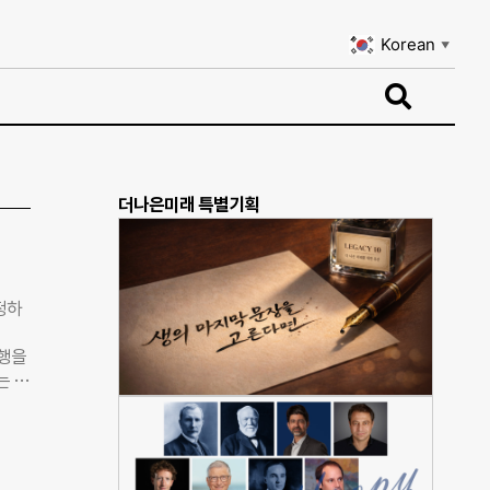
Korean
▼
Korean
▼
더나은미래 특별기획
정하
폭행을
는 편
다 불
 없는
대한
서 벽