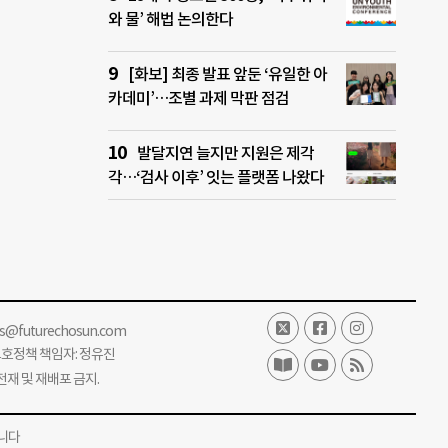
와 물’ 해법 논의한다
[화보] 최종 발표 앞둔 ‘유일한 아
카데미’…조별 과제 막판 점검
발달지연 늘지만 지원은 제각
각…‘검사 이후’ 잇는 플랫폼 나왔다
ss@futurechosun.com
보호정책 책임자: 정유진
단 전재 및 재배포 금지.
니다