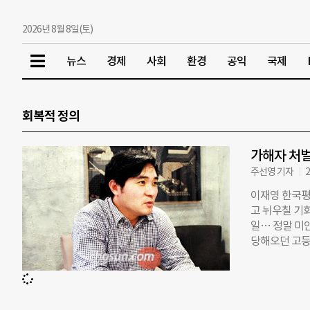
2026년 8월 8일(토)
뉴스
경제
사회
환경
공익
국제
회복적 정의
가해자 처벌
주선영 기자
2
이재영 한국평
고 뉘우칠 기
일… 정말 미안
당해오던 고등
이었어요. 자
러내서 폭행하
상태였어요. 
강력한 처벌’