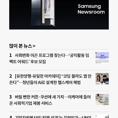
많이 본 뉴스 >
사회변화 이끈 프로그램 찾는다…‘공익활동 임
팩트 어워드’ 후보 모집
[유한양행-유일한 아카데미] “코딩 몰라도 앱 만
든다”…청년들이 AI로 설계한 헬스케어 해법
버릴 뻔한 커튼·쿠션에 새 가치…이케아에 들어
온 사회적기업 재봉 서비스
기업자원봉사의 ‘진짜 성과’는 무엇인가…UN이