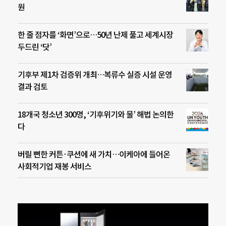
원
한 줄 점자를 ‘화면’으로…50년 난제 풀고 세계시장
두드린 ‘닷’
기후부 제1차 검증위 개최…복류수 실증 시설 운영
결과 검토
18개국 청소년 300명, ‘기후위기와 물’ 해법 논의한
다
버릴 뻔한 커튼·쿠션에 새 가치…이케아에 들어온
사회적기업 재봉 서비스