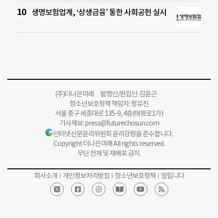
생명보험업계, ‘상생금융’ 통한 사회공헌 실시
(주)더나은미래 발행인/편집인: 김윤곤
청소년보호정책 책임자: 정유진
서울 중구 세종대로 135-9, 4층(태평로1가)
기사제보:
press@futurechosun.com
인터넷신문윤리위원회 윤리강령을 준수합니다.
Copyright 더나은미래 All rights reserved.
무단 전재 및 재배포 금지.
회사소개
개인정보처리방침
청소년보호정책
알립니다