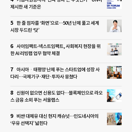
제시한 새 기준은
한 줄 점자를 ‘화면’으로…50년 난제 풀고 세계
시장 두드린 ‘닷’
사이임팩트-넥스트임팩트, 사회복지 현장을 위
한 AI 리빙랩 업무 협약 체결
아시아ㆍ태평양 난제 푸는 스타트업에 성장 사
다리…국제기구·재단·투자사 뭉쳤다
신원이 없으면 신용도 없다…블록체인으로 라오
스 금융 소외 푸는 서울랩스
비싼 대체유 대신 현지 캐슈넛…인도네시아의
‘우유 선택지’ 넓힌다