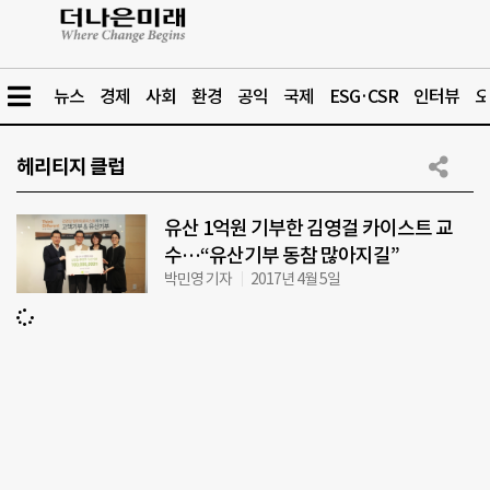
뉴스
경제
사회
환경
공익
국제
ESG·CSR
인터뷰
오
헤리티지 클럽
유산 1억원 기부한 김영걸 카이스트 교
수…“유산기부 동참 많아지길”
박민영 기자
2017년 4월 5일