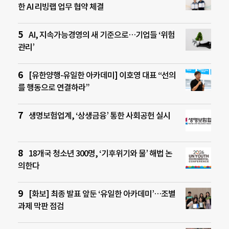
한 AI 리빙랩 업무 협약 체결
AI, 지속가능경영의 새 기준으로…기업들 ‘위험
관리’
[유한양행-유일한 아카데미] 이호영 대표 “선의
를 행동으로 연결하라”
생명보험업계, ‘상생금융’ 통한 사회공헌 실시
18개국 청소년 300명, ‘기후위기와 물’ 해법 논
의한다
[화보] 최종 발표 앞둔 ‘유일한 아카데미’…조별
과제 막판 점검