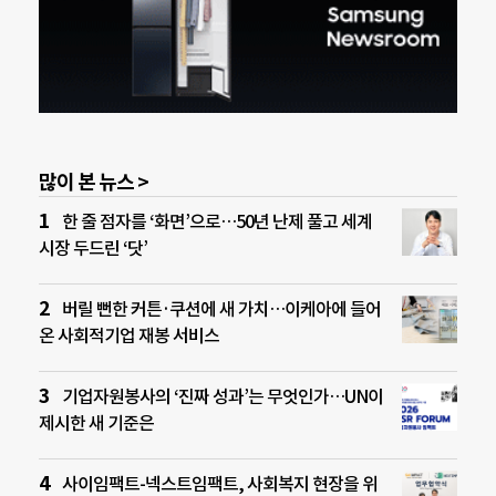
많이 본 뉴스 >
한 줄 점자를 ‘화면’으로…50년 난제 풀고 세계
시장 두드린 ‘닷’
버릴 뻔한 커튼·쿠션에 새 가치…이케아에 들어
온 사회적기업 재봉 서비스
기업자원봉사의 ‘진짜 성과’는 무엇인가…UN이
제시한 새 기준은
사이임팩트-넥스트임팩트, 사회복지 현장을 위