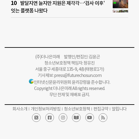
발달지연 늘지만 지원은 제각각…‘검사 이후’
잇는 플랫폼 나왔다
(주)더나은미래 발행인/편집인: 김윤곤
청소년보호정책 책임자: 정유진
서울 중구 세종대로 135-9, 4층(태평로1가)
기사제보:
press@futurechosun.com
인터넷신문윤리위원회 윤리강령을 준수합니다.
Copyright 더나은미래 All rights reserved.
무단 전재 및 재배포 금지.
회사소개
개인정보처리방침
청소년보호정책
편집규약
알립니다