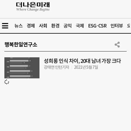
뉴스
경제
사회
환경
공익
국제
ESG·CSR
인터뷰
오
행복한일연구소
성희롱 인식 차이, 20대 남녀 가장 크다
강태연 인턴기자
2021년 5월 7일