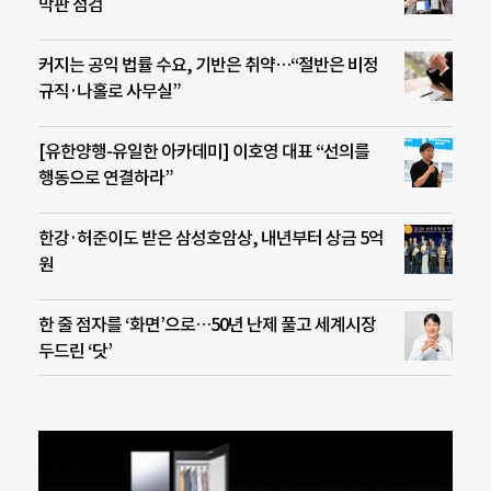
막판 점검
커지는 공익 법률 수요, 기반은 취약…“절반은 비정
규직·나홀로 사무실”
[유한양행-유일한 아카데미] 이호영 대표 “선의를
행동으로 연결하라”
한강·허준이도 받은 삼성호암상, 내년부터 상금 5억
원
한 줄 점자를 ‘화면’으로…50년 난제 풀고 세계시장
두드린 ‘닷’