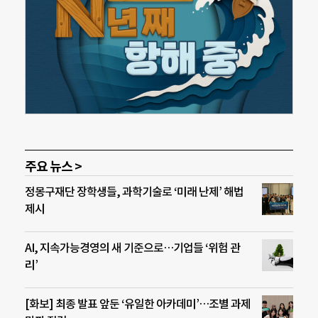
주요 뉴스 >
정몽구재단 장학생들, 과학기술로 ‘미래 난제’ 해법
제시
AI, 지속가능경영의 새 기준으로…기업들 ‘위험 관
리’
[화보] 최종 발표 앞둔 ‘유일한 아카데미’…조별 과제