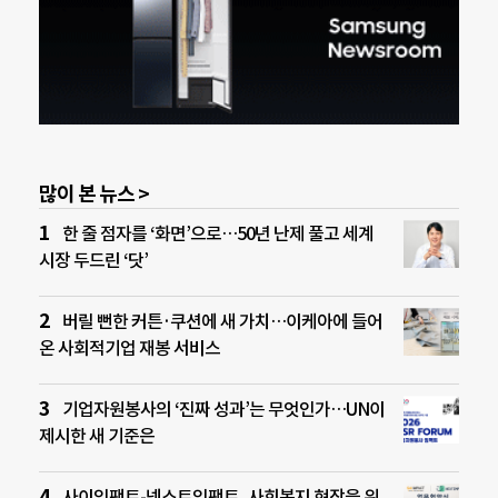
많이 본 뉴스 >
한 줄 점자를 ‘화면’으로…50년 난제 풀고 세계
시장 두드린 ‘닷’
버릴 뻔한 커튼·쿠션에 새 가치…이케아에 들어
온 사회적기업 재봉 서비스
기업자원봉사의 ‘진짜 성과’는 무엇인가…UN이
제시한 새 기준은
사이임팩트-넥스트임팩트, 사회복지 현장을 위