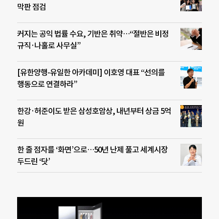
막판 점검
커지는 공익 법률 수요, 기반은 취약…“절반은 비정
규직·나홀로 사무실”
[유한양행-유일한 아카데미] 이호영 대표 “선의를
행동으로 연결하라”
한강·허준이도 받은 삼성호암상, 내년부터 상금 5억
원
한 줄 점자를 ‘화면’으로…50년 난제 풀고 세계시장
두드린 ‘닷’