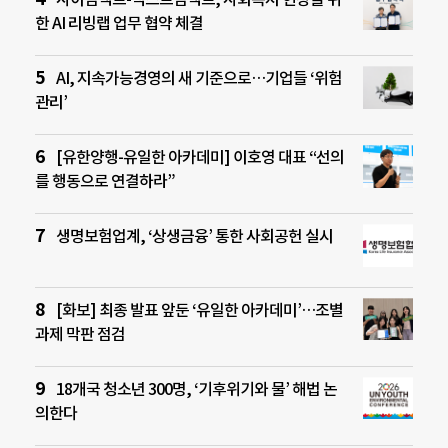
한 AI 리빙랩 업무 협약 체결
AI, 지속가능경영의 새 기준으로…기업들 ‘위험
관리’
[유한양행-유일한 아카데미] 이호영 대표 “선의
를 행동으로 연결하라”
생명보험업계, ‘상생금융’ 통한 사회공헌 실시
[화보] 최종 발표 앞둔 ‘유일한 아카데미’…조별
과제 막판 점검
18개국 청소년 300명, ‘기후위기와 물’ 해법 논
의한다