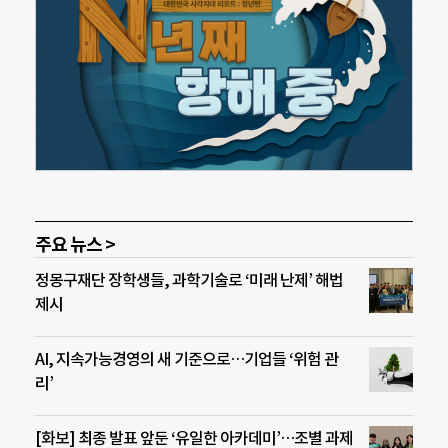
주요 뉴스 >
정몽구재단 장학생들, 과학기술로 ‘미래 난제’ 해법
제시
AI, 지속가능경영의 새 기준으로…기업들 ‘위험 관
리’
[화보] 최종 발표 앞둔 ‘유일한 아카데미’…조별 과제