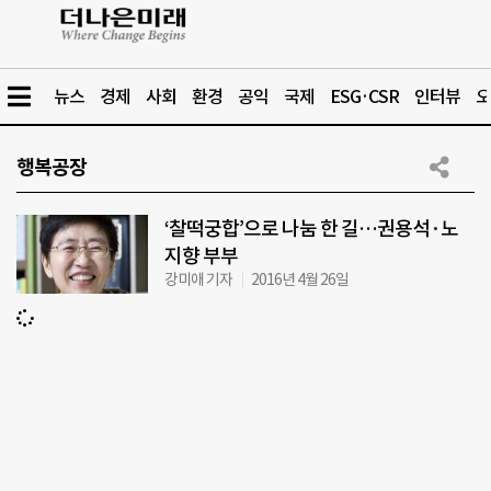
뉴스
경제
사회
환경
공익
국제
ESG·CSR
인터뷰
오
행복공장
‘찰떡궁합’으로 나눔 한 길…권용석·노
지향 부부
강미애 기자
2016년 4월 26일