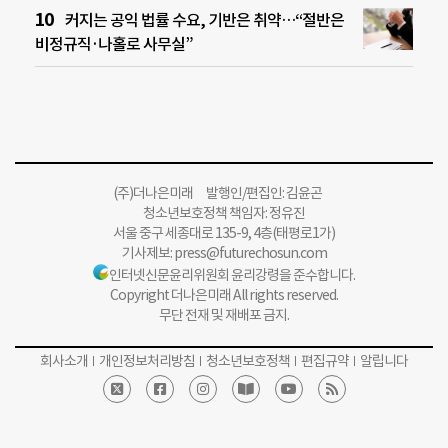
커지는 공익 법률 수요, 기반은 취약…“절반은
비정규직·나홀로 사무실”
(주)더나은미래 발행인/편집인: 김윤곤
청소년보호정책 책임자: 정유진
서울 중구 세종대로 135-9, 4층(태평로1가)
기사제보:
press@futurechosun.com
인터넷신문윤리위원회 윤리강령을 준수합니다.
Copyright 더나은미래 All rights reserved.
무단 전재 및 재배포 금지.
회사소개
개인정보처리방침
청소년보호정책
편집규약
알립니다