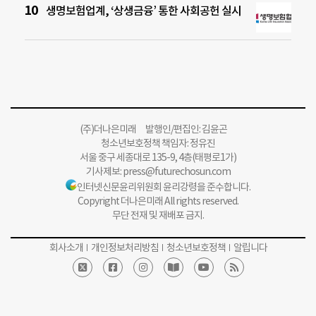
생명보험업계, ‘상생금융’ 통한 사회공헌 실시
(주)더나은미래 발행인/편집인: 김윤곤
청소년보호정책 책임자: 정유진
서울 중구 세종대로 135-9, 4층(태평로1가)
기사제보:
press@futurechosun.com
인터넷신문윤리위원회 윤리강령을 준수합니다.
Copyright 더나은미래 All rights reserved.
무단 전재 및 재배포 금지.
회사소개
개인정보처리방침
청소년보호정책
알립니다