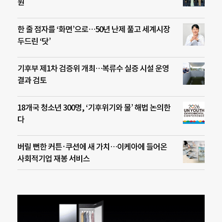
원
한 줄 점자를 ‘화면’으로…50년 난제 풀고 세계시장
두드린 ‘닷’
기후부 제1차 검증위 개최…복류수 실증 시설 운영
결과 검토
18개국 청소년 300명, ‘기후위기와 물’ 해법 논의한
다
버릴 뻔한 커튼·쿠션에 새 가치…이케아에 들어온
사회적기업 재봉 서비스