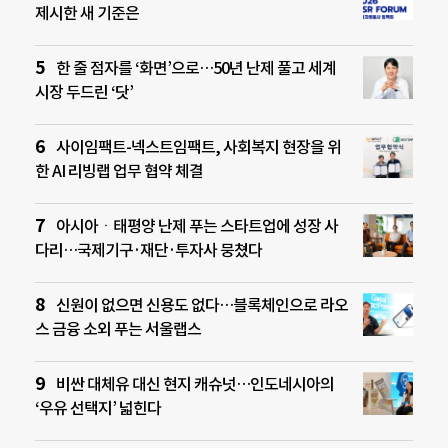
제시한 새 기준은
한 줄 점자를 ‘화면’으로…50년 난제 풀고 세계
시장 두드린 ‘닷’
사이임팩트-넥스트임팩트, 사회복지 현장을 위
한 AI 리빙랩 업무 협약 체결
아시아ㆍ태평양 난제 푸는 스타트업에 성장 사
다리…국제기구·재단·투자사 뭉쳤다
신원이 없으면 신용도 없다…블록체인으로 라오
스 금융 소외 푸는 서울랩스
비싼 대체유 대신 현지 캐슈넛…인도네시아의
‘우유 선택지’ 넓힌다