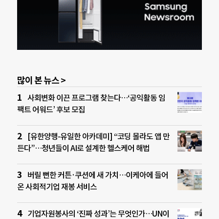
많이 본 뉴스 >
사회변화 이끈 프로그램 찾는다…‘공익활동 임
팩트 어워드’ 후보 모집
[유한양행-유일한 아카데미] “코딩 몰라도 앱 만
든다”…청년들이 AI로 설계한 헬스케어 해법
버릴 뻔한 커튼·쿠션에 새 가치…이케아에 들어
온 사회적기업 재봉 서비스
기업자원봉사의 ‘진짜 성과’는 무엇인가…UN이