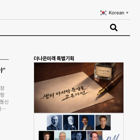
Korean
▼
Korean
▼
더나은미래 특별기획
야”
주장
 항
그통신
에서
호위
 위
 은
해상