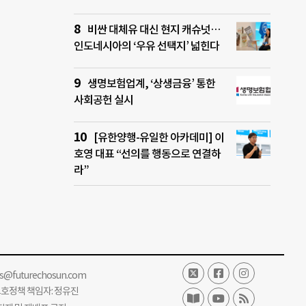
비싼 대체유 대신 현지 캐슈넛…
인도네시아의 ‘우유 선택지’ 넓힌다
생명보험업계, ‘상생금융’ 통한
사회공헌 실시
[유한양행-유일한 아카데미] 이
호영 대표 “선의를 행동으로 연결하
라”
ss@futurechosun.com
보호정책 책임자: 정유진