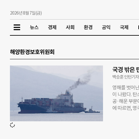
2026년 8월 7일(금)
뉴스
경제
사회
환경
공익
국제
해양환경보호위원회
국경 밖은 
백승훈 인턴기
영해를 벗어난
이 나왔다. 
공·해운 부문
에 따르면, 
해운 부문의 
원회는 국제해
원회로 탄소배
현재 국경 내