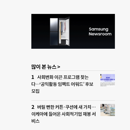
많이 본 뉴스 >
사회변화 이끈 프로그램 찾는
다…‘공익활동 임팩트 어워드’ 후보
모집
버릴 뻔한 커튼·쿠션에 새 가치…
이케아에 들어온 사회적기업 재봉 서
비스