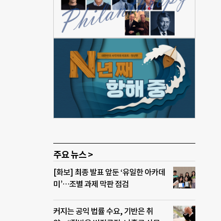
테면
해나
1년
대로
 독
음 열
했
감축
감축
하는
 제출
주요 뉴스 >
[화보] 최종 발표 앞둔 ‘유일한 아카데
미’…조별 과제 막판 점검
커지는 공익 법률 수요, 기반은 취