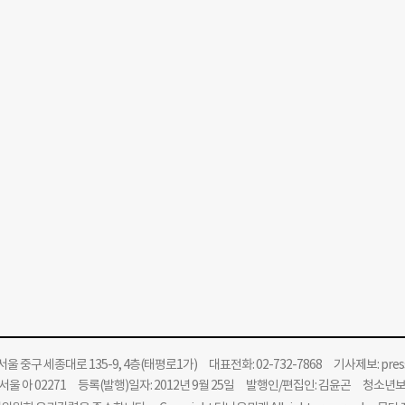
울 중구 세종대로 135-9, 4층(태평로1가) 대표전화: 02-732-7868 기사제보:
pre
울 아 02271 등록(발행)일자: 2012년 9월 25일 발행인/편집인: 김윤곤 청소년