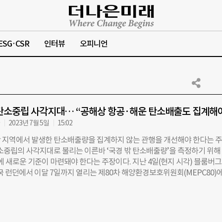
ESG·CSR
인터뷰
오피니언
탄소중립 사각지대… “공해상 항공·해운 탄소배출도 집계해
자
2023년 7월 5일
15:02
 지역에서 발생한 탄소배출량을 집계하지 않는 관행을 개선해야 한다는 
탄소중립의 사각지대로 불리는 이른바 ‘국경 밖 탄소배출량’을 측정하기 위해
에 새로운 기준이 마련돼야 한다는 주장이다. 지난 4일(현지 시각) 블룸버
영국 런던에서 이달 7일까지 열리는 제80차 해양환경보호위원회(MEPC80)
국경 밖 탄소배출량 집계 여부가 집중적으로 논의될 예정이다. 해양환경보
사 문제를 다루는 국제연합(UN)의 전문기구인 국제해사기구(IMO)의 산하
출 등 해양오염 방지와 관련된 국제협약을 채택하는 업무를 수행한다. UN
 탄소배출량을 중심으로 국가별 탄소배출량을 측정하고 있다. 이 때문에 공