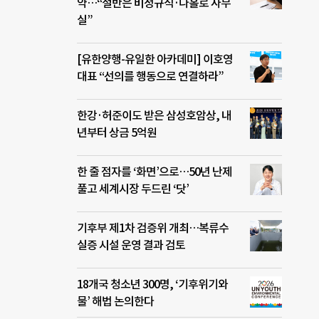
약…“절반은 비정규직·나홀로 사무
실”
[유한양행-유일한 아카데미] 이호영
대표 “선의를 행동으로 연결하라”
한강·허준이도 받은 삼성호암상, 내
년부터 상금 5억원
한 줄 점자를 ‘화면’으로…50년 난제
풀고 세계시장 두드린 ‘닷’
기후부 제1차 검증위 개최…복류수
실증 시설 운영 결과 검토
18개국 청소년 300명, ‘기후위기와
물’ 해법 논의한다