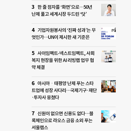
한 줄 점자를 ‘화면’으로…50년
난제 풀고 세계시장 두드린 ‘닷’
기업자원봉사의 ‘진짜 성과’는 무
엇인가…UN이 제시한 새 기준은
사이임팩트-넥스트임팩트, 사회
복지 현장을 위한 AI 리빙랩 업무 협
약 체결
아시아ㆍ태평양 난제 푸는 스타
트업에 성장 사다리…국제기구·재단
·투자사 뭉쳤다
신원이 없으면 신용도 없다…블
록체인으로 라오스 금융 소외 푸는
서울랩스