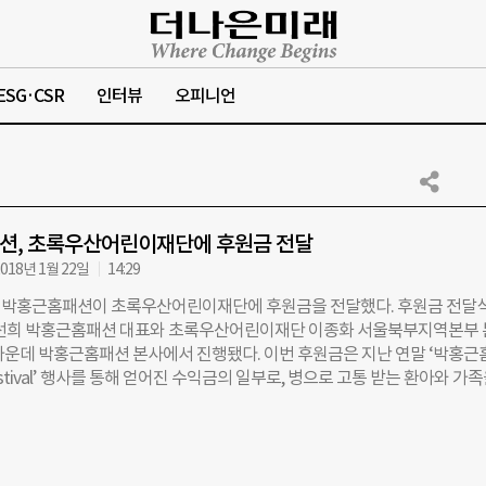
ESG·CSR
인터뷰
오피니언
션, 초록우산어린이재단에 후원금 전달
018년 1월 22일
14:29
 박홍근홈패션이 초록우산어린이재단에 후원금을 전달했다. 후원금 전달
이선희 박홍근홈패션 대표와 초록우산어린이재단 이종화 서울북부지역본부
가운데 박홍근홈패션 본사에서 진행됐다. 이번 후원금은 지난 연말 ‘박홍근
 Festival’ 행사를 통해 얻어진 수익금의 일부로, 병으로 고통 받는 환아와 가
우산어린이재단 환아지원 캠페인에 쓰여질 예정이다. 한편, 박홍근홈패션
 초록우산어린이재단을 통해 나눔이 필요한 아이들을 위한 후원활동을 지
있다. 박홍근홈패션 관계자는 “올해에도 초록우산 어린이재단을 통해 미래
꿈과 희망을 응원할 수 있게 되어 기쁘다”면서 “2018년 한 해도 다양한 