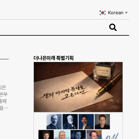
Korean
▼
Korean
▼
더나은미래 특별기획
식은
 본부
홈패
족을
은
속적으
의 자
사회공