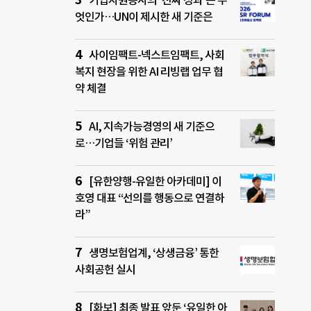
기업자원봉사의 ‘진짜 성과’는 무
엇인가…UN이 제시한 새 기준은
사이임팩트-넥스트임팩트, 사회
복지 현장을 위한 AI 리빙랩 업무 협
약 체결
AI, 지속가능경영의 새 기준으
로…기업들 ‘위험 관리’
[유한양행-유일한 아카데미] 이
호영 대표 “선의를 행동으로 연결하
라”
생명보험업계, ‘상생금융’ 통한
사회공헌 실시
[화보] 최종 발표 앞둔 ‘유일한 아