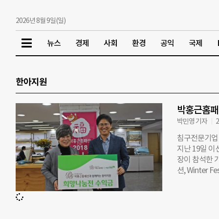
2026년 8월 9일(일)
뉴스
경제
사회
환경
공익
국제
한아지원
박홍근홈패
박민영 기자
2
침구전문기업
지난 19일 
장이 참석한 
션, Winter
후원하는 초록
2014년부터
로 이어오고 
산인 아이들의 