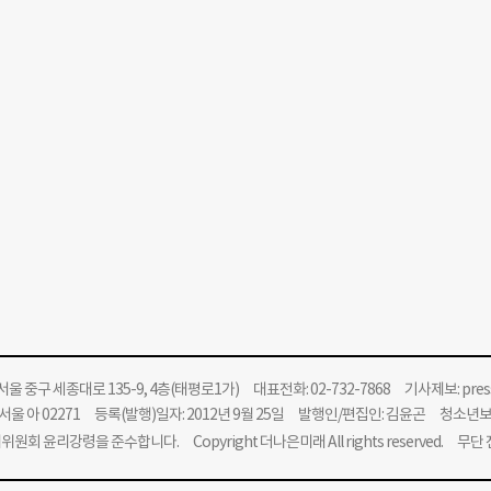
울 중구 세종대로 135-9, 4층(태평로1가) 대표전화: 02-732-7868 기사제보:
pre
울 아 02271 등록(발행)일자: 2012년 9월 25일 발행인/편집인: 김윤곤 청소년
위원회 윤리강령을 준수합니다.
Copyright 더나은미래 All rights reserved. 무