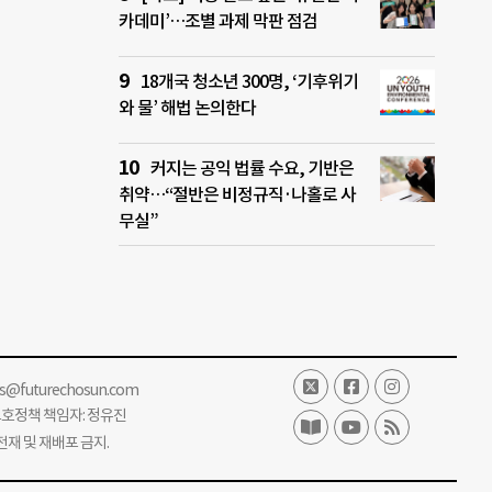
카데미’…조별 과제 막판 점검
18개국 청소년 300명, ‘기후위기
와 물’ 해법 논의한다
커지는 공익 법률 수요, 기반은
취약…“절반은 비정규직·나홀로 사
무실”
ss@futurechosun.com
보호정책 책임자: 정유진
단 전재 및 재배포 금지.