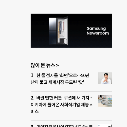
많이 본 뉴스 >
한 줄 점자를 ‘화면’으로…50년
난제 풀고 세계시장 두드린 ‘닷’
버릴 뻔한 커튼·쿠션에 새 가치…
이케아에 들어온 사회적기업 재봉 서
비스