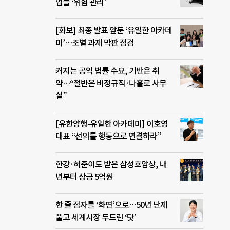
업들 ‘위험 관리’
[화보] 최종 발표 앞둔 ‘유일한 아카데
미’…조별 과제 막판 점검
커지는 공익 법률 수요, 기반은 취
약…“절반은 비정규직·나홀로 사무
실”
[유한양행-유일한 아카데미] 이호영
대표 “선의를 행동으로 연결하라”
한강·허준이도 받은 삼성호암상, 내
년부터 상금 5억원
한 줄 점자를 ‘화면’으로…50년 난제
풀고 세계시장 두드린 ‘닷’