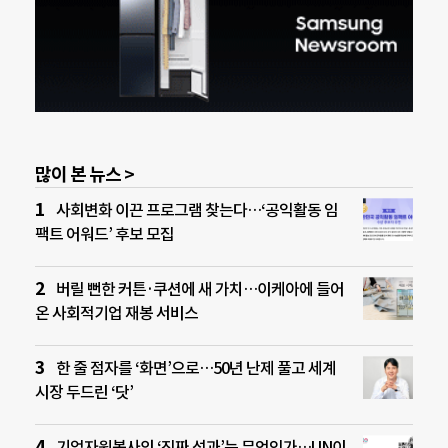
많이 본 뉴스 >
사회변화 이끈 프로그램 찾는다…‘공익활동 임
팩트 어워드’ 후보 모집
버릴 뻔한 커튼·쿠션에 새 가치…이케아에 들어
온 사회적기업 재봉 서비스
한 줄 점자를 ‘화면’으로…50년 난제 풀고 세계
시장 두드린 ‘닷’
기업자원봉사의 ‘진짜 성과’는 무엇인가…UN이