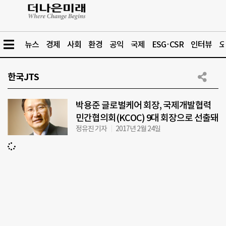
뉴스
경제
사회
환경
공익
국제
ESG·CSR
인터뷰
오
한국JTS
박용준 글로벌케어 회장, 국제개발협력
민간협의회(KCOC) 9대 회장으로 선출돼
정유진 기자
2017년 2월 24일