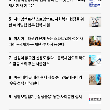
제시한 새 기준은
사이임팩트-넥스트임팩트, 사회복지 현장을 위
한 AI 리빙랩 업무 협약 체결
아시아ㆍ태평양 난제 푸는 스타트업에 성장 사
다리…국제기구·재단·투자사 뭉쳤다
신원이 없으면 신용도 없다…블록체인으로 라오
스 금융 소외 푸는 서울랩스
비싼 대체유 대신 현지 캐슈넛…인도네시아의
‘우유 선택지’ 넓힌다
생명보험업계, ‘상생금융’ 통한 사회공헌 실시