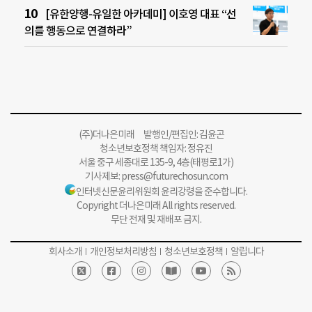
[유한양행-유일한 아카데미] 이호영 대표 “선
의를 행동으로 연결하라”
(주)더나은미래 발행인/편집인: 김윤곤
청소년보호정책 책임자: 정유진
서울 중구 세종대로 135-9, 4층(태평로1가)
기사제보:
press@futurechosun.com
인터넷신문윤리위원회 윤리강령을 준수합니다.
Copyright 더나은미래 All rights reserved.
무단 전재 및 재배포 금지.
회사소개
개인정보처리방침
청소년보호정책
알립니다