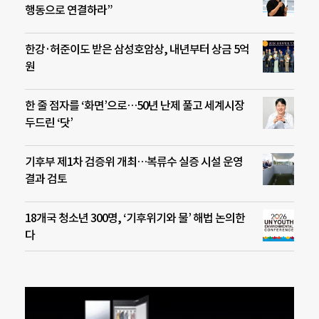
행동으로 연결하라”
한강·허준이도 받은 삼성호암상, 내년부터 상금 5억
원
한 줄 점자를 ‘화면’으로…50년 난제 풀고 세계시장
두드린 ‘닷’
기후부 제1차 검증위 개최…복류수 실증 시설 운영
결과 검토
18개국 청소년 300명, ‘기후위기와 물’ 해법 논의한
다