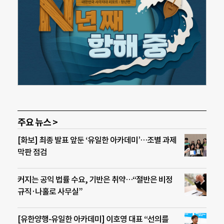
주요 뉴스 >
[화보] 최종 발표 앞둔 ‘유일한 아카데미’…조별 과제
막판 점검
커지는 공익 법률 수요, 기반은 취약…“절반은 비정
규직·나홀로 사무실”
[유한양행-유일한 아카데미] 이호영 대표 “선의를