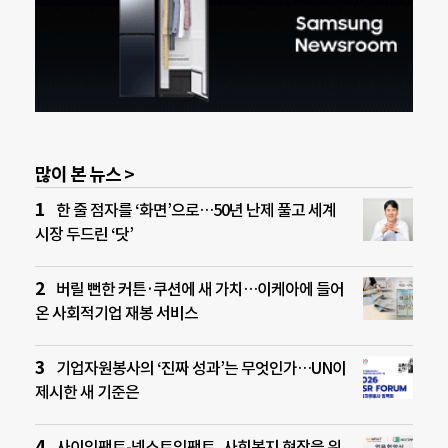
많이 본 뉴스 >
한 줄 점자를 ‘화면’으로…50년 난제 풀고 세계
시장 두드린 ‘닷’
버릴 뻔한 커튼·쿠션에 새 가치…이케아에 들어
온 사회적기업 재봉 서비스
기업자원봉사의 ‘진짜 성과’는 무엇인가…UN이
제시한 새 기준은
사이임팩트-넥스트임팩트, 사회복지 현장을 위