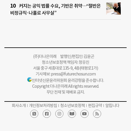
커지는 공익 법률 수요, 기반은 취약…“절반은
비정규직·나홀로 사무실”
(주)더나은미래 발행인/편집인: 김윤곤
청소년보호정책 책임자: 정유진
서울 중구 세종대로 135-9, 4층(태평로1가)
기사제보:
press@futurechosun.com
인터넷신문윤리위원회 윤리강령을 준수합니다.
Copyright 더나은미래 All rights reserved.
무단 전재 및 재배포 금지.
회사소개
개인정보처리방침
청소년보호정책
편집규약
알립니다