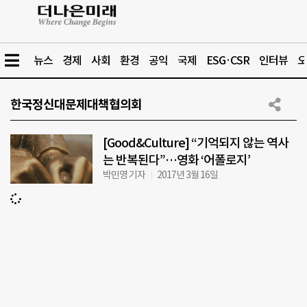
뉴스
경제
사회
환경
공익
국제
ESG·CSR
인터뷰
오
한국정신대문제대책협의회
[Good&Culture] “기억되지 않는 역사
는 반복된다”…영화 ‘어폴로지’
박민영 기자
2017년 3월 16일