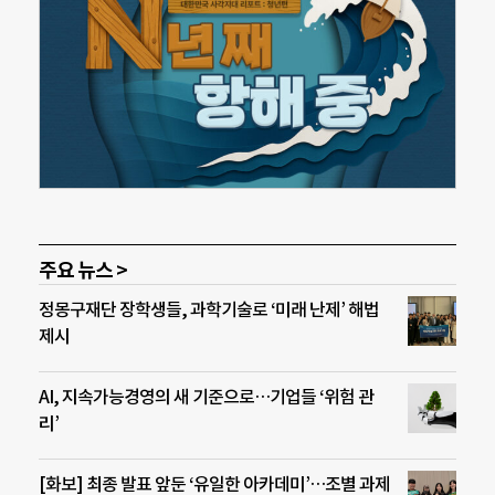
주요 뉴스 >
정몽구재단 장학생들, 과학기술로 ‘미래 난제’ 해법
제시
AI, 지속가능경영의 새 기준으로…기업들 ‘위험 관
리’
[화보] 최종 발표 앞둔 ‘유일한 아카데미’…조별 과제