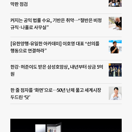
막판 점검
커지는 공익 법률 수요, 기반은 취약…“절반은 비정
규직·나홀로 사무실”
[유한양행-유일한 아카데미] 이호영 대표 “선의를
행동으로 연결하라”
한강·허준이도 받은 삼성호암상, 내년부터 상금 5억
원
한 줄 점자를 ‘화면’으로…50년 난제 풀고 세계시장
두드린 ‘닷’