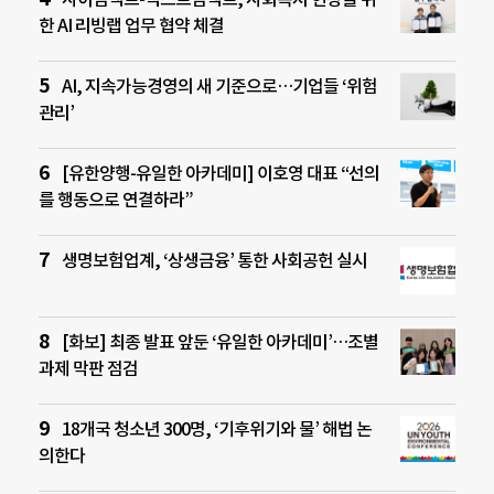
한 AI 리빙랩 업무 협약 체결
AI, 지속가능경영의 새 기준으로…기업들 ‘위험
관리’
[유한양행-유일한 아카데미] 이호영 대표 “선의
를 행동으로 연결하라”
생명보험업계, ‘상생금융’ 통한 사회공헌 실시
[화보] 최종 발표 앞둔 ‘유일한 아카데미’…조별
과제 막판 점검
18개국 청소년 300명, ‘기후위기와 물’ 해법 논
의한다