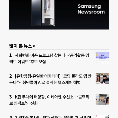
많이 본 뉴스 >
사회변화 이끈 프로그램 찾는다…‘공익활동 임
팩트 어워드’ 후보 모집
[유한양행-유일한 아카데미] “코딩 몰라도 앱 만
든다”…청년들이 AI로 설계한 헬스케어 해법
K팝 무대에 태양광, 이케아엔 수선소…‘콜렉티
브 임팩트’의 진화
기업자원봉사의 ‘진짜 성과’는 무엇인가…UN이