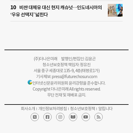
비싼 대체유 대신 현지 캐슈넛…인도네시아의
‘우유 선택지’ 넓힌다
(주)더나은미래 발행인/편집인: 김윤곤
청소년보호정책 책임자: 정유진
서울 중구 세종대로 135-9, 4층(태평로1가)
기사제보:
press@futurechosun.com
인터넷신문윤리위원회 윤리강령을 준수합니다.
Copyright 더나은미래 All rights reserved.
무단 전재 및 재배포 금지.
회사소개
개인정보처리방침
청소년보호정책
알립니다