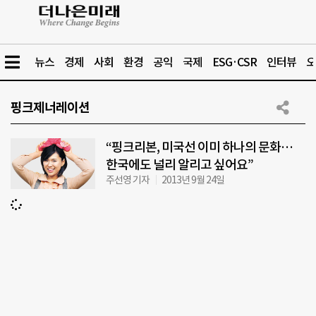
뉴스
경제
사회
환경
공익
국제
ESG·CSR
인터뷰
오
핑크제너레이션
“핑크리본, 미국선 이미 하나의 문화…
한국에도 널리 알리고 싶어요”
주선영 기자
2013년 9월 24일