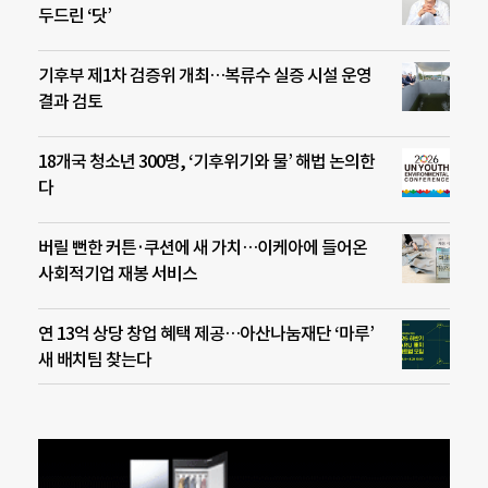
두드린 ‘닷’
기후부 제1차 검증위 개최…복류수 실증 시설 운영
결과 검토
18개국 청소년 300명, ‘기후위기와 물’ 해법 논의한
다
버릴 뻔한 커튼·쿠션에 새 가치…이케아에 들어온
사회적기업 재봉 서비스
연 13억 상당 창업 혜택 제공…아산나눔재단 ‘마루’
새 배치팀 찾는다