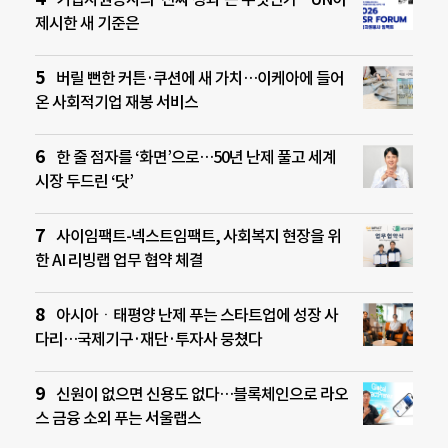
제시한 새 기준은
버릴 뻔한 커튼·쿠션에 새 가치…이케아에 들어
온 사회적기업 재봉 서비스
한 줄 점자를 ‘화면’으로…50년 난제 풀고 세계
시장 두드린 ‘닷’
사이임팩트-넥스트임팩트, 사회복지 현장을 위
한 AI 리빙랩 업무 협약 체결
아시아ㆍ태평양 난제 푸는 스타트업에 성장 사
다리…국제기구·재단·투자사 뭉쳤다
신원이 없으면 신용도 없다…블록체인으로 라오
스 금융 소외 푸는 서울랩스