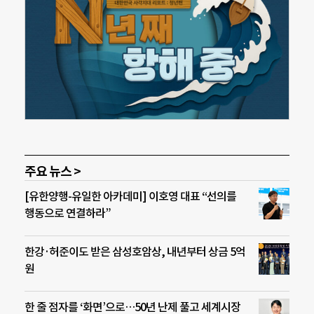
주요 뉴스 >
[유한양행-유일한 아카데미] 이호영 대표 “선의를
행동으로 연결하라”
한강·허준이도 받은 삼성호암상, 내년부터 상금 5억
원
한 줄 점자를 ‘화면’으로…50년 난제 풀고 세계시장