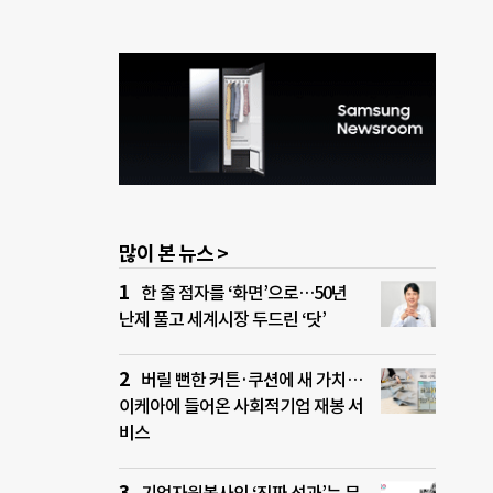
많이 본 뉴스 >
한 줄 점자를 ‘화면’으로…50년
난제 풀고 세계시장 두드린 ‘닷’
버릴 뻔한 커튼·쿠션에 새 가치…
이케아에 들어온 사회적기업 재봉 서
비스