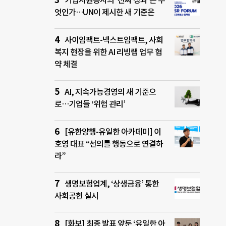
기업자원봉사의 ‘진짜 성과’는 무
엇인가…UN이 제시한 새 기준은
사이임팩트-넥스트임팩트, 사회
복지 현장을 위한 AI 리빙랩 업무 협
약 체결
AI, 지속가능경영의 새 기준으
로…기업들 ‘위험 관리’
[유한양행-유일한 아카데미] 이
호영 대표 “선의를 행동으로 연결하
라”
생명보험업계, ‘상생금융’ 통한
사회공헌 실시
[화보] 최종 발표 앞둔 ‘유일한 아