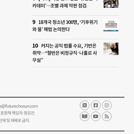
카데미’…조별 과제 막판 점검
18개국 청소년 300명, ‘기후위기
와 물’ 해법 논의한다
커지는 공익 법률 수요, 기반은
취약…“절반은 비정규직·나홀로 사
무실”
ss@futurechosun.com
보호정책 책임자: 정유진
단 전재 및 재배포 금지.