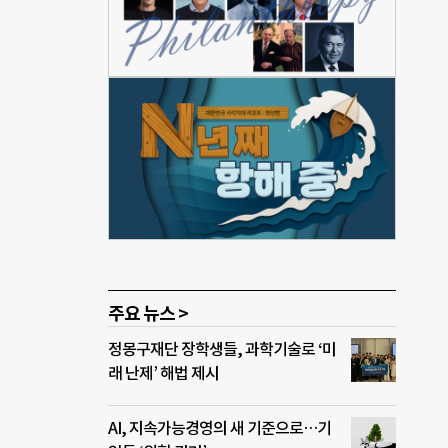
 11
. 첫
 고려
시스템
을 냉
너지
통해
메가
주요 뉴스 >
정몽구재단 장학생들, 과학기술로 ‘미
래 난제’ 해법 제시
AI, 지속가능경영의 새 기준으로…기