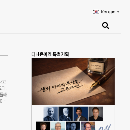
Korean
▼
Korean
▼
더나은미래 특별기획
다고
도다.
 플래
014
인증
 점수
했다.
 고려