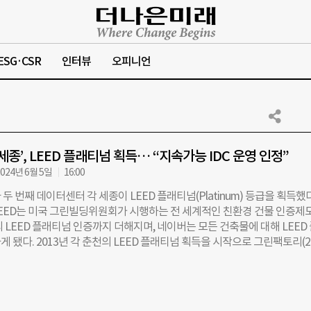
ESG·CSR
인터뷰
오피니언
세종’, LEED 플래티넘 획득… “지속가능 IDC 운영 인정”
024년 6월 5일
16:00
두 번째 데이터센터 각 세종이 LEED 플래티넘(Platinum) 등급을 획득했
 LEED는 미국 그린빌딩위원회가 시행하는 전 세계적인 친환경 건물 인증제
 LEED 플래티넘 인증까지 더해지며, 네이버는 모든 건축물에 대해 LEED
 됐다. 2013년 각 춘천의 LEED 플래티넘 획득을 시작으로 그린팩토리(2
2015년)에 이어 제2사옥 1784(2022년), 이번 각 세종까지 모두 ‘친환경’ 
셈이다. 특히 각 세종은 글로벌 하이퍼스케일 데이터센터 중에서는 가장 높은
LEED 플래티넘을 확보했다는 점에서 그 의미가 남다르다고 네이버는 설명
 각 세종은 설계 및 건축 단계부터 에너지 효율성 확보와 자연 녹지 보호를