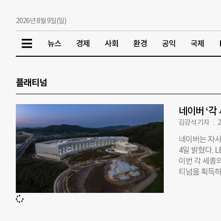
2026년 8월 9일(일)
뉴스
경제
사회
환경
공익
국제
플래티넘
네이버 ‘각 
김강석 기자
2
네이버는 자사 
4일 밝혔다.
이번 각 세종의
티넘을 획득하게
년), 커넥트원(
을 받게 된 
를 기록하며 
이번 평가에서