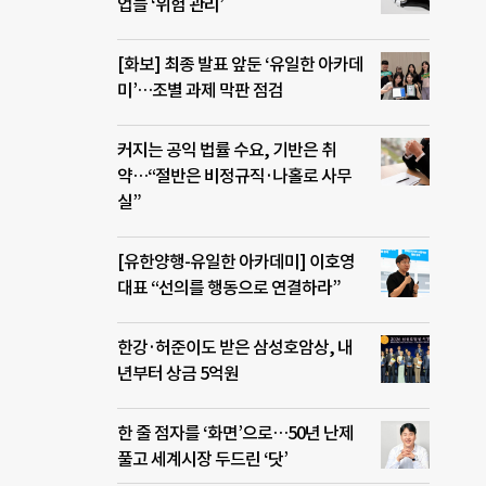
업들 ‘위험 관리’
[화보] 최종 발표 앞둔 ‘유일한 아카데
미’…조별 과제 막판 점검
커지는 공익 법률 수요, 기반은 취
약…“절반은 비정규직·나홀로 사무
실”
[유한양행-유일한 아카데미] 이호영
대표 “선의를 행동으로 연결하라”
한강·허준이도 받은 삼성호암상, 내
년부터 상금 5억원
한 줄 점자를 ‘화면’으로…50년 난제
풀고 세계시장 두드린 ‘닷’