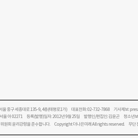
울 중구 세종대로 135-9, 4층(태평로1가) 대표전화: 02-732-7868 기사제보:
pre
울 아 02271 등록(발행)일자: 2012년 9월 25일 발행인/편집인: 김윤곤 청소년
위원회 윤리강령을 준수합니다.
Copyright 더나은미래 All rights reserved. 무