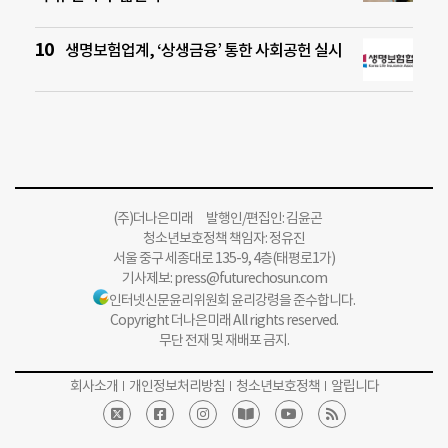
생명보험업계, ‘상생금융’ 통한 사회공헌 실시
(주)더나은미래 발행인/편집인: 김윤곤
청소년보호정책 책임자: 정유진
서울 중구 세종대로 135-9, 4층(태평로1가)
기사제보:
press@futurechosun.com
인터넷신문윤리위원회 윤리강령을 준수합니다.
Copyright 더나은미래 All rights reserved.
무단 전재 및 재배포 금지.
회사소개
개인정보처리방침
청소년보호정책
알립니다