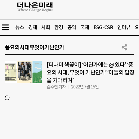
뉴스
경제
사회
환경
공익
국제
ESG·CSR
인터뷰
오
풍요의시대무엇이가난인가
[더나미 책꽂이] ‘어딘가에는 @ 있다’ ‘풍
요의 시대, 무엇이 가난인가’ ‘아들의 답장
을 기다리며’
김수연 기자
2022년 7월 15일