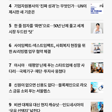
기업자원봉사의 ‘진짜 성과’는 무엇인가…UN이
제시한 새 기준은
한 줄 점자를 ‘화면’으로…50년 난제 풀고 세계
시장 두드린 ‘닷’
사이임팩트-넥스트임팩트, 사회복지 현장을 위
한 AI 리빙랩 업무 협약 체결
아시아ㆍ태평양 난제 푸는 스타트업에 성장 사
다리…국제기구·재단·투자사 뭉쳤다
신원이 없으면 신용도 없다…블록체인으로 라오
스 금융 소외 푸는 서울랩스
비싼 대체유 대신 현지 캐슈넛…인도네시아의
‘우유 선택지’ 넓힌다