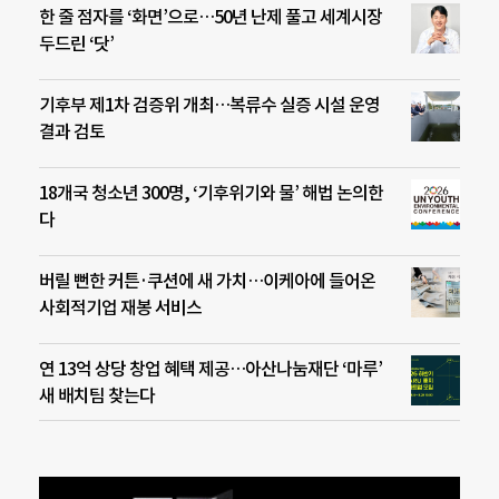
한 줄 점자를 ‘화면’으로…50년 난제 풀고 세계시장
두드린 ‘닷’
기후부 제1차 검증위 개최…복류수 실증 시설 운영
결과 검토
18개국 청소년 300명, ‘기후위기와 물’ 해법 논의한
다
버릴 뻔한 커튼·쿠션에 새 가치…이케아에 들어온
사회적기업 재봉 서비스
연 13억 상당 창업 혜택 제공…아산나눔재단 ‘마루’
새 배치팀 찾는다