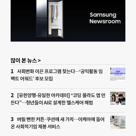
많이 본 뉴스 >
사회변화 이끈 프로그램 찾는다…‘공익활동 임
팩트 어워드’ 후보 모집
[유한양행-유일한 아카데미] “코딩 몰라도 앱 만
든다”…청년들이 AI로 설계한 헬스케어 해법
버릴 뻔한 커튼·쿠션에 새 가치…이케아에 들어
온 사회적기업 재봉 서비스