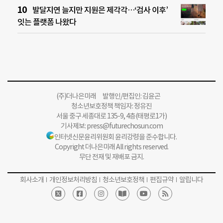
발달지연 늘지만 지원은 제각각…‘검사 이후’
잇는 플랫폼 나왔다
(주)더나은미래 발행인/편집인: 김윤곤
청소년보호정책 책임자: 정유진
서울 중구 세종대로 135-9, 4층(태평로1가)
기사제보:
press@futurechosun.com
인터넷신문윤리위원회 윤리강령을 준수합니다.
Copyright 더나은미래 All rights reserved.
무단 전재 및 재배포 금지.
회사소개
개인정보처리방침
청소년보호정책
편집규약
알립니다