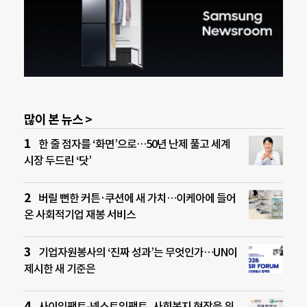
많이 본 뉴스 >
한 줄 점자를 ‘화면’으로…50년 난제 풀고 세계
시장 두드린 ‘닷’
버릴 뻔한 커튼·쿠션에 새 가치…이케아에 들어
온 사회적기업 재봉 서비스
기업자원봉사의 ‘진짜 성과’는 무엇인가…UN이
제시한 새 기준은
사이임팩트-넥스트임팩트, 사회복지 현장을 위