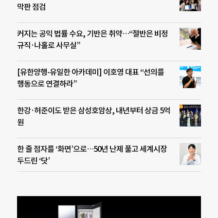
막판 점검
커지는 공익 법률 수요, 기반은 취약…“절반은 비정
규직·나홀로 사무실”
[유한양행-유일한 아카데미] 이호영 대표 “선의를
행동으로 연결하라”
한강·허준이도 받은 삼성호암상, 내년부터 상금 5억
원
한 줄 점자를 ‘화면’으로…50년 난제 풀고 세계시장
두드린 ‘닷’