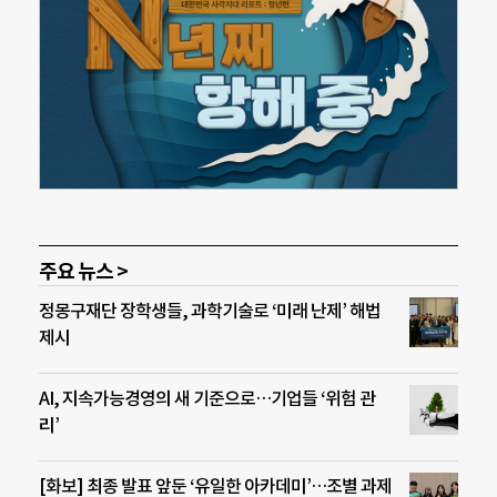
주요 뉴스 >
정몽구재단 장학생들, 과학기술로 ‘미래 난제’ 해법
제시
AI, 지속가능경영의 새 기준으로…기업들 ‘위험 관
리’
[화보] 최종 발표 앞둔 ‘유일한 아카데미’…조별 과제