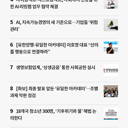
한 AI 리빙랩 업무 협약 체결
AI, 지속가능경영의 새 기준으로…기업들 ‘위험
관리’
[유한양행-유일한 아카데미] 이호영 대표 “선의
를 행동으로 연결하라”
생명보험업계, ‘상생금융’ 통한 사회공헌 실시
[화보] 최종 발표 앞둔 ‘유일한 아카데미’…조별
과제 막판 점검
18개국 청소년 300명, ‘기후위기와 물’ 해법 논
의한다