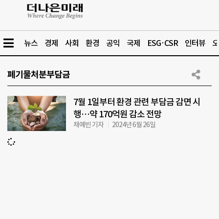
뉴스
경제
사회
환경
공익
국제
ESG·CSR
인터뷰
오
폐기물처분부담금
7월 1일부터 환경 관련 부담금 감면 시
행…약 170억원 감소 전망
채예빈 기자
2024년 6월 26일