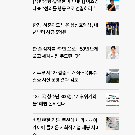
[유한양행-유일한 아카데미] 이호영
 페
대표 “선의를 행동으로 연결하라”
라면
 그
의 가
한강·허준이도 받은 삼성호암상, 내
년부터 상금 5억원
한 줄 점자를 ‘화면’으로…50년 난제
풀고 세계시장 두드린 ‘닷’
기후부 제1차 검증위 개최…복류수
실증 시설 운영 결과 검토
18개국 청소년 300명, ‘기후위기와
물’ 해법 논의한다
버릴 뻔한 커튼·쿠션에 새 가치…이
케아에 들어온 사회적기업 재봉 서비
스