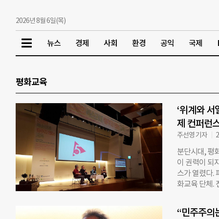
2026년 8월 6일(목)
뉴스
경제
사회
환경
공익
국제
평화교육
‘위계와 서
제 컨퍼런
주선영 기자
2
분단시대, 평
이 권력이 되지
스가 열렸다.
화교육 단체. 
든 ‘구조적인
울시교육청과 
“민주주의는
상황에 놓인 