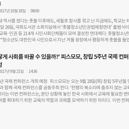
뷰
날 컨퍼런스에서, 문아영 피스모모 대표는 “세월호를 겪으면서 교육이 아
 게 아닌가 하는 공포에 사로잡히기도 했고, 지난해 광장에서 촛불집회를 
017년 10월 18일
08:00
을 얻기도 했다”며 “피스모모는 가르침이 권력이 되지 않고, 배우는 사람을
 역사를 썼다는 촛불 이후에도, 세월호 참사를 겪고 난 지금에도, 학교는 
두지 않는 배움이 어떻게 가능할지 고민해왔는데, 서열과 위계를 탈피한다면
난달 26일, 국회도서관 소회의실에서 ‘촛불청소년인권법제정연대’ 출범식이
것이란 믿음을 갖고 있다”고 했다. 이날 행사를 공동주최한 서울시교육청의
·교육·인권 등 214개 시민사회단체들이 모여 결성한 연대체다. 촛불청소
“북한의 핵실험, 미국 트럼프의 대북 적대 정책 등으로 한반도 평화에 위기
“청소년도 대한민국 시민으로서 지난 겨울 광장에서 평등하게 촛불을 들
상황에서, 모두가 머리를 맞대고 평화와 교육을 생각해야 하는 시점이라고 
을 계기로 탄생한 새로운 정부 하에서도 청소년 인권이나 삶은 달라진 게 없
와 함께 컨퍼런스를 열었다. 조 교육감은 본인을 포함, 박정희 정권 유신세대
 참정권 보장, 어린이 청소년 인권법 및 학생 인권법을 담은 청소년인권법 
9호’ 피해자 6명이 국가로부터 받을 보상금을 모아 조성한 ‘아시아 민주주의
떻게 사회를 바꿀 수 있을까?’ 피스모모, 창립 5주년 국제 컨
지난 겨울, 1000만명이 광장에 섰던 촛불집회. 그로부터 수개월이 흘렀지만
소개하며 “한국의 교육이 협소한 민족주의를 뛰어넘어 아시아의 민주주의와 
정
촛불’은 이어지고 있다. “광장에는 있어도 학교에는 없는 게 민주주의”라며 
지향하는 방향으로 가도록 시각을 전환하면 좋겠다”고 했다.
주의’를 외치는 목소리가 터져나오는 것. 지난 7월엔 “경쟁과 사교육의 중
017년 9월 21일
14:36
·자립형사립고를 폐지하라”며 ‘특권학교 폐지 촛불시민행동’이 출범하는
년 국제 컨퍼런스 개최 예정 피스모모는 오는 9월 28일(목) 창립 5주년을
월엔 학생들의 참정권과 인권 보장을 요구하는 ‘촛불청소년인권법제정연대’도
 함께 국제 컨퍼런스를 공동주최 한다. ‘전쟁의 북소리에 춤추지 않는 교
성 평등과 인권, 다양성에 대한 요구도 터져 나왔다. 지난 8월, 서울의 한 초
열리는 이번 컨퍼런스는, 분단 상황에 놓인 한국 사회에서 교육에 필요한 
니즘 교육’을 진행했다는 이유로 한 초등학교 교사에게 온·오프라인상의 
참여를 확대하기 위한 교육의 역할과 과제를 모색하기 위한 자리다. 이번 컨
것과 관련해 온라인에선 ‘#우리에겐 더 많은 페미니스트 선생님이 필요합니
교육학 분야에서 오랜 시간 연구를 해온 마이클 애플 대학 교수가 ‘‘교육은
다. 하룻밤 사이 1000명이 넘는 이들이 캠페인에 서명했다. 지난달 1일 
바꿀 수 있을까?’라는 주제로 기조 연설을 맡았다. 김엘리 한국이주여성인
더불어민주당 ​권미혁 의원과 ​전교조 여성위원회, 시민들의 직접 민주주의
대훈 성공회대 평화학 연구교수가 분단과 군사주의를 넘어서는 시민교육
 ​등은 “학생들이 다양성과 자유 안에서 뛰어 놀도록 해야 하고, 여성이나 
성을 제기하며 참가자들과 함께 토론을 이어갈 예정이다. 애초 서울시 청
성 역할이나 편견을 강화해선 안 된다”며 교육부 내 성 평등 전담 부서를 설