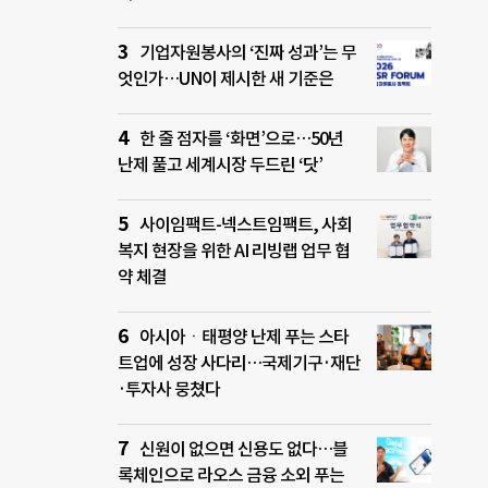
기업자원봉사의 ‘진짜 성과’는 무
엇인가…UN이 제시한 새 기준은
한 줄 점자를 ‘화면’으로…50년
난제 풀고 세계시장 두드린 ‘닷’
사이임팩트-넥스트임팩트, 사회
복지 현장을 위한 AI 리빙랩 업무 협
약 체결
아시아ㆍ태평양 난제 푸는 스타
트업에 성장 사다리…국제기구·재단
·투자사 뭉쳤다
신원이 없으면 신용도 없다…블
록체인으로 라오스 금융 소외 푸는