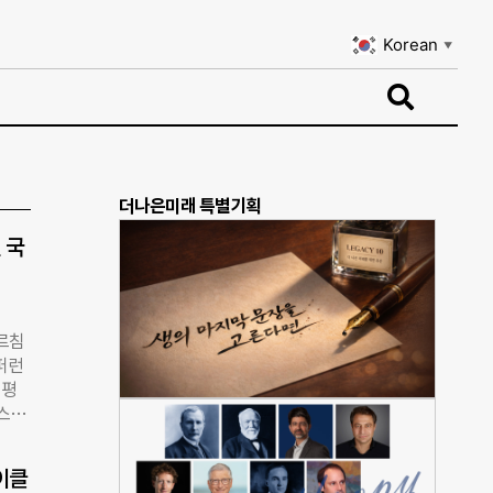
Korean
▼
Korean
▼
더나은미래 특별기획
 국
르침
컨퍼런
 평
 스며
 서
 분단
이클
럼타워