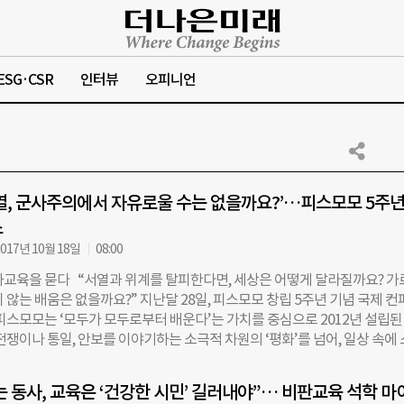
ESG·CSR
인터뷰
오피니언
열, 군사주의에서 자유로울 수는 없을까요?’…피스모모 5주년
스
017년 10월 18일
08:00
화교육을 묻다 “서열과 위계를 탈피한다면, 세상은 어떻게 달라질까요? 가
 않는 배움은 없을까요?” 지난달 28일, 피스모모 창립 5주년 기념 국제 
 피스모모는 ‘모두가 모두로부터 배운다’는 가치를 중심으로 2012년 설립된
전쟁이나 통일, 안보를 이야기하는 소극적 차원의 ‘평화’를 넘어, 일상 속에
 폭력’을 들여다보고, 평화의 관점에서 풀어가는 방식을 교육과 연결해 왔다.
공동주최한 이번 컨퍼런스의 제목은 ‘전쟁의 북소리에 춤추지 않는 교육’.
 동사, 교육은 ‘건강한 시민’ 길러내야”… 비판교육 석학 마
한국 사회에서, 교육의 역할과 과제를 모색하기 위한 자리였다. 을지로 페