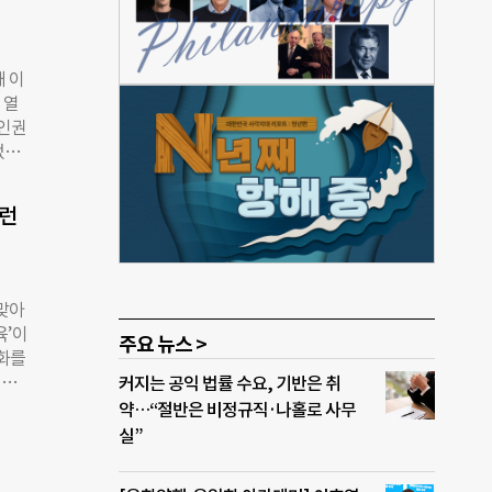
무것도
하면
 수동
왜 이
 세
 열
 조희
년인권
상황
었지
생각
 당
제정
 인
퍼런
 학
인
‘교
심에
가 하
 맞아
 출
육’이
주요 뉴스 >
등학
변화를
인신공
퍼런
커지는 공익 법률 수요, 기반은 취
다’
 사
약…“절반은 비정규직·나홀로 사무
열린
권센터
실”
 플
과 평
소수자
년허
치할