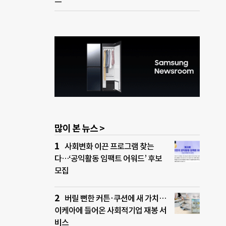
많이 본 뉴스 >
사회변화 이끈 프로그램 찾는
다…‘공익활동 임팩트 어워드’ 후보
모집
버릴 뻔한 커튼·쿠션에 새 가치…
이케아에 들어온 사회적기업 재봉 서
비스