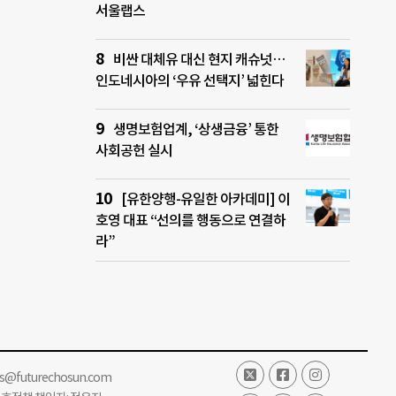
서울랩스
비싼 대체유 대신 현지 캐슈넛…
인도네시아의 ‘우유 선택지’ 넓힌다
생명보험업계, ‘상생금융’ 통한
사회공헌 실시
[유한양행-유일한 아카데미] 이
호영 대표 “선의를 행동으로 연결하
라”
ss@futurechosun.com