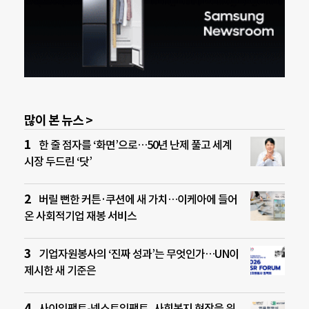
많이 본 뉴스 >
한 줄 점자를 ‘화면’으로…50년 난제 풀고 세계
시장 두드린 ‘닷’
버릴 뻔한 커튼·쿠션에 새 가치…이케아에 들어
온 사회적기업 재봉 서비스
기업자원봉사의 ‘진짜 성과’는 무엇인가…UN이
제시한 새 기준은
사이임팩트-넥스트임팩트, 사회복지 현장을 위