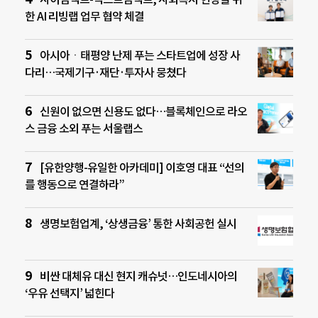
한 AI 리빙랩 업무 협약 체결
아시아ㆍ태평양 난제 푸는 스타트업에 성장 사
다리…국제기구·재단·투자사 뭉쳤다
신원이 없으면 신용도 없다…블록체인으로 라오
스 금융 소외 푸는 서울랩스
[유한양행-유일한 아카데미] 이호영 대표 “선의
를 행동으로 연결하라”
생명보험업계, ‘상생금융’ 통한 사회공헌 실시
비싼 대체유 대신 현지 캐슈넛…인도네시아의
‘우유 선택지’ 넓힌다