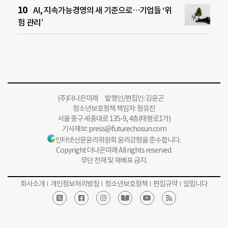
AI, 지속가능경영의 새 기준으로…기업들 ‘위
험 관리’
(주)더나은미래 발행인/편집인: 김윤곤
청소년보호정책 책임자: 정유진
서울 중구 세종대로 135-9, 4층(태평로1가)
기사제보:
press@futurechosun.com
인터넷신문윤리위원회 윤리강령을 준수합니다.
Copyright 더나은미래 All rights reserved.
무단 전재 및 재배포 금지.
회사소개
개인정보처리방침
청소년보호정책
편집규약
알립니다