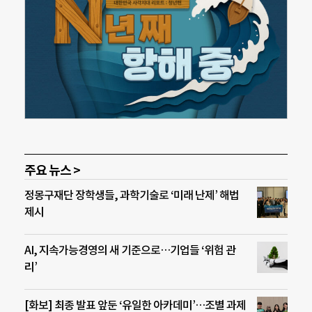
주요 뉴스 >
정몽구재단 장학생들, 과학기술로 ‘미래 난제’ 해법
제시
AI, 지속가능경영의 새 기준으로…기업들 ‘위험 관
리’
[화보] 최종 발표 앞둔 ‘유일한 아카데미’…조별 과제