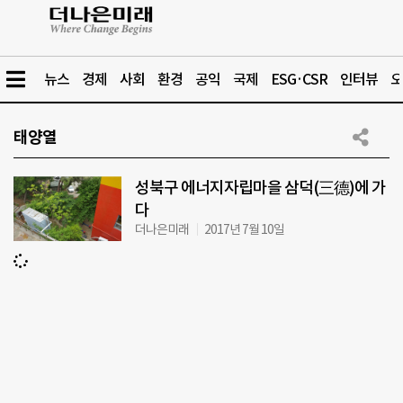
뉴스
경제
사회
환경
공익
국제
ESG·CSR
인터뷰
오
태양열
성북구 에너지자립마을 삼덕(三德)에 가
다
더나은미래
2017년 7월 10일