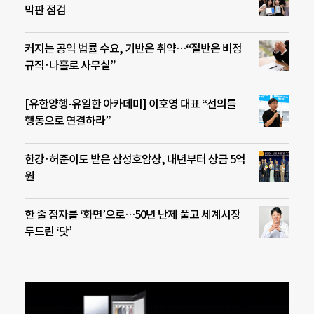
막판 점검
커지는 공익 법률 수요, 기반은 취약…“절반은 비정
규직·나홀로 사무실”
[유한양행-유일한 아카데미] 이호영 대표 “선의를
행동으로 연결하라”
한강·허준이도 받은 삼성호암상, 내년부터 상금 5억
원
한 줄 점자를 ‘화면’으로…50년 난제 풀고 세계시장
두드린 ‘닷’