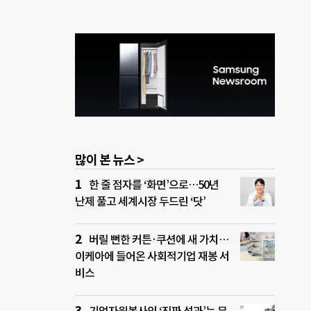
많이 본 뉴스 >
한 줄 점자를 ‘화면’으로…50년
난제 풀고 세계시장 두드린 ‘닷’
버릴 뻔한 커튼·쿠션에 새 가치…
이케아에 들어온 사회적기업 재봉 서
비스