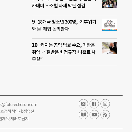
카데미’…조별 과제 막판 점검
18개국 청소년 300명, ‘기후위기
와 물’ 해법 논의한다
커지는 공익 법률 수요, 기반은
취약…“절반은 비정규직·나홀로 사
무실”
ss@futurechosun.com
보호정책 책임자: 정유진
단 전재 및 재배포 금지.