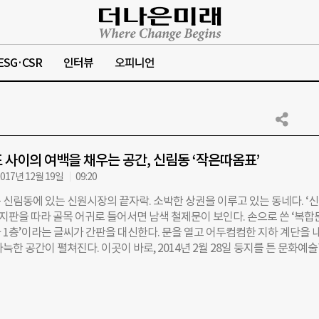
ESG·CSR
인터뷰
오피니언
 사이의 여백을 채우는 공간, 신림동 ‘작은따옴표’
017년 12월 19일
09:20
 신림동에 있는 신원시장의 끝자락. 소박한 상권을 이루고 있는 동네다. ‘
표지판을 따라 골목 어귀로 들어서면 남색 철제문이 보인다. 손으로 쓴 ‘복합
 1층’이라는 글씨가 간판을 대신한다. 문을 열고 어두컴컴한 지하 계단을 
늑한 공간이 펼쳐진다. 이곳이 바로, 2014년 2월 28일 둥지를 튼 문화예
옴표’의 거점이다. “작은따옴표라는 문장 부호는 사람들의 생각이나 감정, 
니다. 오늘 여기 ‘작은따옴표’에 오셔서 느낀 감정 그대로를 부호 안에 담아
다. 그게 곧 저희의 이름입니다.” 단체명은 장서영 대표(25)가 지었다. 
옴표(문장 부호) 사이의 공백이 단체의 이름인 셈이다. 작은따옴표는 문화