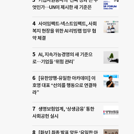
기업자원봉사의 ‘진짜 성과’는 무
엇인가…UN이 제시한 새 기준은
사이임팩트-넥스트임팩트, 사회
복지 현장을 위한 AI 리빙랩 업무 협
약 체결
AI, 지속가능경영의 새 기준으
로…기업들 ‘위험 관리’
[유한양행-유일한 아카데미] 이
호영 대표 “선의를 행동으로 연결하
라”
생명보험업계, ‘상생금융’ 통한
사회공헌 실시
[화보] 최종 발표 앞둔 ‘유일한 아