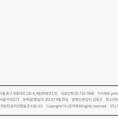
울 중구 세종대로 135-9, 4층(태평로1가) 대표전화: 02-732-7868 기사제보:
pre
울 아 02271 등록(발행)일자: 2012년 9월 25일 발행인/편집인: 김윤곤 청소년
위원회 윤리강령을 준수합니다.
Copyright 더나은미래 All rights reserved. 무