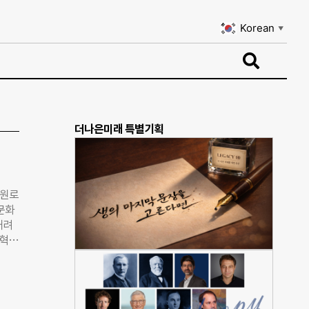
Korean
▼
Korean
▼
더나은미래 특별기획
신원로
문화
내려
술혁명
진심
서 기
정확하
예술로