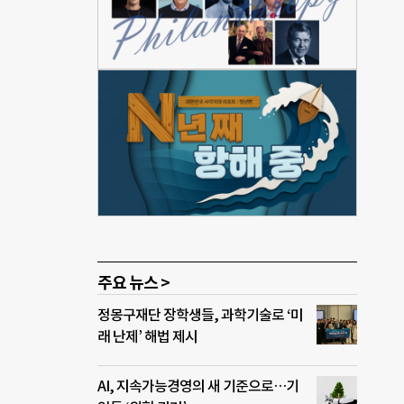
감은
h(아
 킹
 불어
. 네
일정
나다
학에서
우수
주요 뉴스 >
정몽구재단 장학생들, 과학기술로 ‘미
래 난제’ 해법 제시
AI, 지속가능경영의 새 기준으로…기