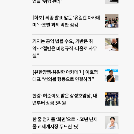
업들 ‘위험 관리’
[화보] 최종 발표 앞둔 ‘유일한 아카데
미’…조별 과제 막판 점검
커지는 공익 법률 수요, 기반은 취
약…“절반은 비정규직·나홀로 사무
실”
[유한양행-유일한 아카데미] 이호영
대표 “선의를 행동으로 연결하라”
한강·허준이도 받은 삼성호암상, 내
년부터 상금 5억원
한 줄 점자를 ‘화면’으로…50년 난제
풀고 세계시장 두드린 ‘닷’