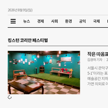
2026년 8월 9일(일)
뉴스
경제
사회
환경
공익
국제
킹스턴 코리안 페스티벌
작은 따옴표
김경하 기자
2
서울시 관악구
5-1’이라는 
예술공간 지하
가면 의외로 아
단체 ‘작은따
을 담을 때 씁
억해주시면 됩니
게는 작은 따