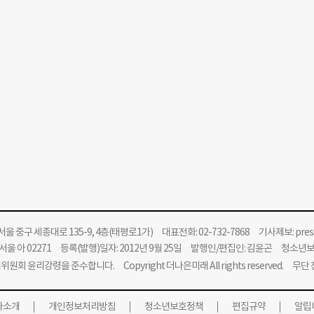
울 중구 세종대로 135-9, 4층(태평로1가) 대표전화: 02-732-7868 기사제보:
pre
울 아 02271 등록(발행)일자: 2012년 9월 25일 발행인/편집인: 김윤곤 청소년
위원회 윤리강령을 준수합니다.
Copyright 더나은미래 All rights reserved. 무
사소개
개인정보처리방침
청소년보호정책
편집규약
알립