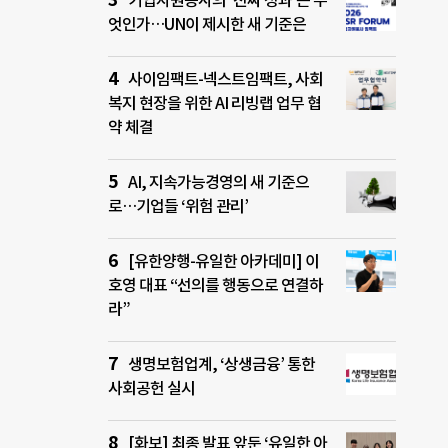
기업자원봉사의 ‘진짜 성과’는 무
엇인가…UN이 제시한 새 기준은
사이임팩트-넥스트임팩트, 사회
복지 현장을 위한 AI 리빙랩 업무 협
약 체결
AI, 지속가능경영의 새 기준으
로…기업들 ‘위험 관리’
[유한양행-유일한 아카데미] 이
호영 대표 “선의를 행동으로 연결하
라”
생명보험업계, ‘상생금융’ 통한
사회공헌 실시
[화보] 최종 발표 앞둔 ‘유일한 아