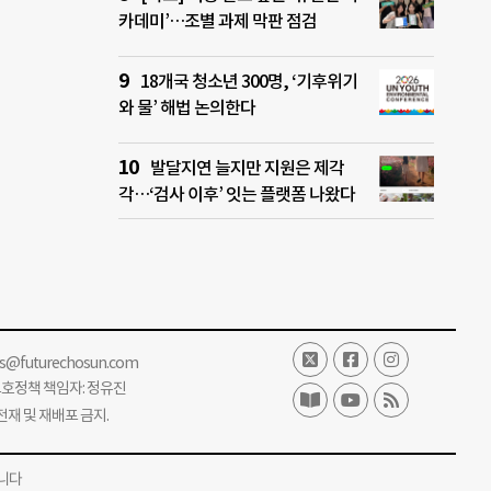
카데미’…조별 과제 막판 점검
18개국 청소년 300명, ‘기후위기
와 물’ 해법 논의한다
발달지연 늘지만 지원은 제각
각…‘검사 이후’ 잇는 플랫폼 나왔다
ss@futurechosun.com
보호정책 책임자: 정유진
단 전재 및 재배포 금지.
니다