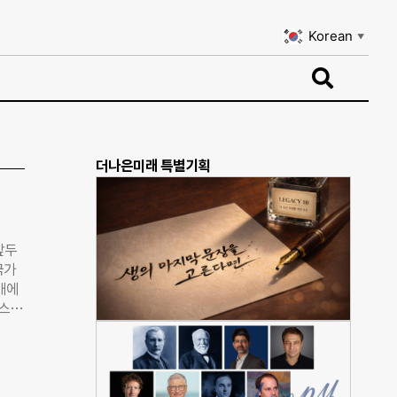
Korean
▼
Korean
▼
더나은미래 특별기획
앞두
국가
개에
리스
동에
목표
 직원
한국인