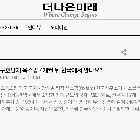
ESG·CSR
인터뷰
오피니언
 구호단체 옥스팜 4개월 뒤 한국에서 만나요”
014년 2월 11일
10:51
스옥스팜 영국 국제시장개발 팀장 옥스팜(Oxfam) 한국사무소가 개소를 
팜은 1942년 영국에서 출범한 최대 규모의 국제구호단체로, 전 세계 17개 
지부가 있고 90여 개국에서 활동 중이다. 영국과 유럽 전역에 걸쳐 840여
 가게도 운영 중이다. 지난달 27일, 옥스팜 한국사무소 준비로 방한한 크
is Ashworth·사진) 옥스팜 영국 국제시장개발 팀장을 만나 한국 지부 활
었다. ―한국 지부 설립 계획을 알려달라. “3~4개월 안에 개소하는 것을 
. 재단법인이나 지정기부금 단체로 등록하기 위한 서류 준비는 거의 마쳤다.
실 구비 등의 과정이 남아있다. 한국 지부는 한국 사회와 문화를 잘 아는 