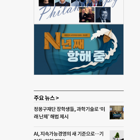
 채용
 가진
송모
 때문
 있고
 두진
과 파
다.
주요 뉴스 >
정몽구재단 장학생들, 과학기술로 ‘미
래 난제’ 해법 제시
AI, 지속가능경영의 새 기준으로…기