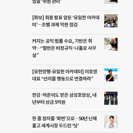
업들 ‘위험 관리’
[화보] 최종 발표 앞둔 ‘유일한 아카데
미’…조별 과제 막판 점검
커지는 공익 법률 수요, 기반은 취
약…“절반은 비정규직·나홀로 사무
실”
[유한양행-유일한 아카데미] 이호영
대표 “선의를 행동으로 연결하라”
한강·허준이도 받은 삼성호암상, 내
년부터 상금 5억원
한 줄 점자를 ‘화면’으로…50년 난제
풀고 세계시장 두드린 ‘닷’