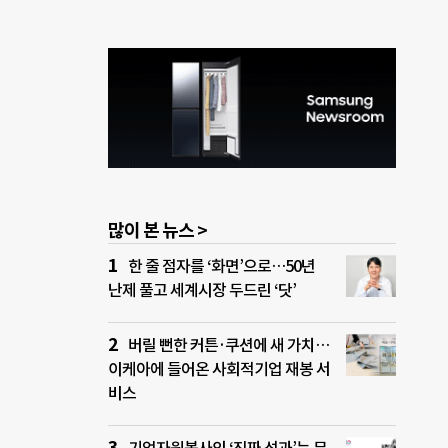
많이 본 뉴스 >
한 줄 점자를 ‘화면’으로…50년
난제 풀고 세계시장 두드린 ‘닷’
버릴 뻔한 커튼·쿠션에 새 가치…
이케아에 들어온 사회적기업 재봉 서
비스