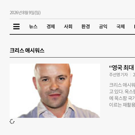
2026년 8월 9일(일)
뉴스
경제
사회
환경
공익
국제
크리스 애시워스
“영국 최대
주선영 기자
2
크리스 애시워
고 있다. 옥스
에 옥스팜 국가
이르는 재활용
애시워스(Chr
관한 계획을 물
로 하고 있다
채용이나 사무