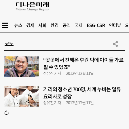
뉴스
경제
사회
환경
공익
국제
ESG·CSR
인터뷰
오
코토
“곳곳에서 전해온 후원 덕에 아이들 가르
칠 수 있었죠”
정유진 기자
2012년 12월 11일
거리의 청소년 700명, 세계 누비는 일류
요리사로 성장
정유진 기자
2012년 12월 11일