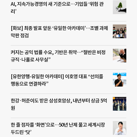
AI, 지속가능경영의 새 기준으로…기업들 ‘위험 관
리’
[화보] 최종 발표 앞둔 ‘유일한 아카데미’…조별 과제
막판 점검
커지는 공익 법률 수요, 기반은 취약…“절반은 비정
규직·나홀로 사무실”
[유한양행-유일한 아카데미] 이호영 대표 “선의를
행동으로 연결하라”
한강·허준이도 받은 삼성호암상, 내년부터 상금 5억
원
한 줄 점자를 ‘화면’으로…50년 난제 풀고 세계시장
두드린 ‘닷’