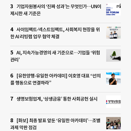
기업자원봉사의 ‘진짜 성과’는 무엇인가…UN이
제시한 새 기준은
사이임팩트-넥스트임팩트, 사회복지 현장을 위
한 AI 리빙랩 업무 협약 체결
AI, 지속가능경영의 새 기준으로…기업들 ‘위험
관리’
[유한양행-유일한 아카데미] 이호영 대표 “선의
를 행동으로 연결하라”
생명보험업계, ‘상생금융’ 통한 사회공헌 실시
[화보] 최종 발표 앞둔 ‘유일한 아카데미’…조별
과제 막판 점검