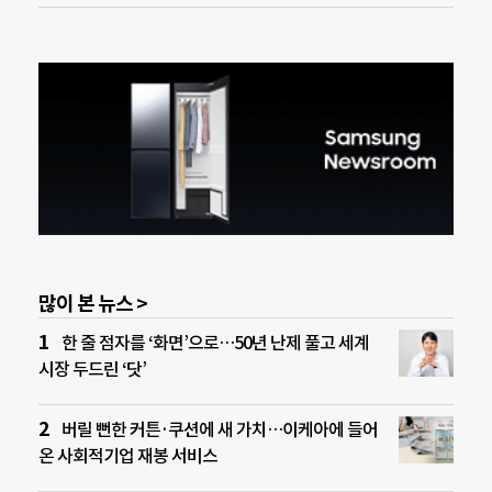
많이 본 뉴스 >
한 줄 점자를 ‘화면’으로…50년 난제 풀고 세계
시장 두드린 ‘닷’
버릴 뻔한 커튼·쿠션에 새 가치…이케아에 들어
온 사회적기업 재봉 서비스