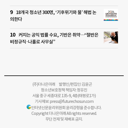
18개국 청소년 300명, ‘기후위기와 물’ 해법 논
의한다
커지는 공익 법률 수요, 기반은 취약…“절반은
비정규직·나홀로 사무실”
(주)더나은미래 발행인/편집인: 김윤곤
청소년보호정책 책임자: 정유진
서울 중구 세종대로 135-9, 4층(태평로1가)
기사제보:
press@futurechosun.com
인터넷신문윤리위원회 윤리강령을 준수합니다.
Copyright 더나은미래 All rights reserved.
무단 전재 및 재배포 금지.