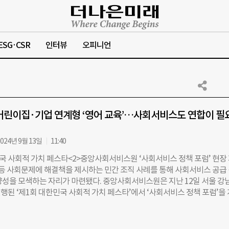
ESG·CSR
인터뷰
오피니언
어린이집·기업 연계형 ‘영어 교육’…사회서비스도 연합이 필
024년 9월 13일
11:40
민국 사회적 가치 페스타<2>중앙사회서비스원 ‘사회서비스 정책 포럼’ 현장
차 등 사회문제에 해결책을 제시하는 민간 조직 사례를 통해 사회서비스 공급
향성을 모색하는 자리가 마련됐다. 중앙사회서비스원은 지난 12일 서울 강
행된 ‘제1회 대한민국 사회적 가치 페스타’에서 ‘사회서비스 정책 포럼’을
첫 번째 연사로 정정은 루트임팩트 DEI 이니셔티브 프로젝트 리드가 마이크를
드는 공동 직장 어린이집 ‘모두의숲’에 대해 소개했다. 모두의숲은 성수동 소
한 기업 21곳이 컨소시엄 형태로 함께 운영하는 어린이집이다. “루트임팩