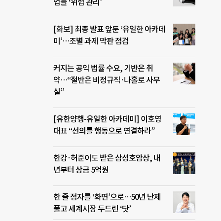
업들 ‘위험 관리’
[화보] 최종 발표 앞둔 ‘유일한 아카데
미’…조별 과제 막판 점검
커지는 공익 법률 수요, 기반은 취
약…“절반은 비정규직·나홀로 사무
실”
[유한양행-유일한 아카데미] 이호영
대표 “선의를 행동으로 연결하라”
한강·허준이도 받은 삼성호암상, 내
년부터 상금 5억원
한 줄 점자를 ‘화면’으로…50년 난제
풀고 세계시장 두드린 ‘닷’