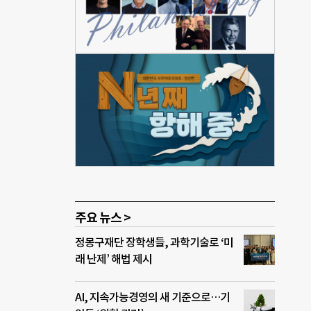
서 양
을 가
 공동
은 월
 정
으로
 스페
 않는
갈 수
있게
주요 뉴스 >
정몽구재단 장학생들, 과학기술로 ‘미
래 난제’ 해법 제시
AI, 지속가능경영의 새 기준으로…기