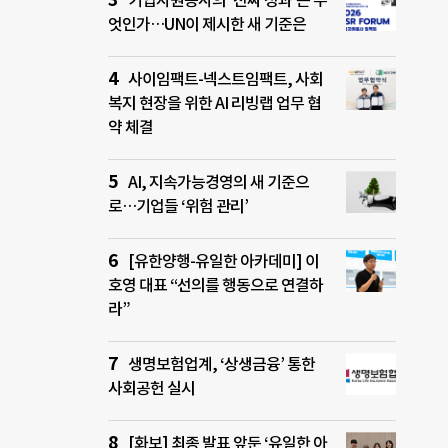
기업자원봉사의 ‘진짜 성과’는 무
엇인가…UN이 제시한 새 기준은
사이임팩트-넥스트임팩트, 사회
복지 현장을 위한 AI 리빙랩 업무 협
약 체결
AI, 지속가능경영의 새 기준으
로…기업들 ‘위험 관리’
[유한양행-유일한 아카데미] 이
호영 대표 “선의를 행동으로 연결하
라”
생명보험업계, ‘상생금융’ 통한
사회공헌 실시
[화보] 최종 발표 앞둔 ‘유일한 아