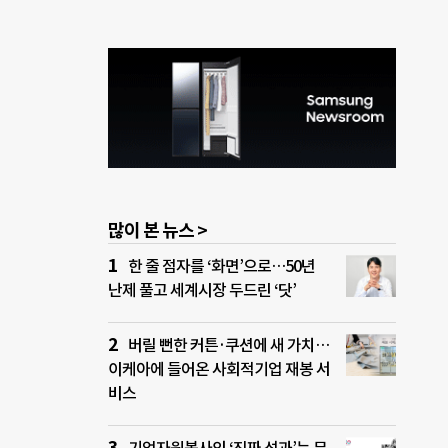
많이 본 뉴스 >
한 줄 점자를 ‘화면’으로…50년
난제 풀고 세계시장 두드린 ‘닷’
버릴 뻔한 커튼·쿠션에 새 가치…
이케아에 들어온 사회적기업 재봉 서
비스