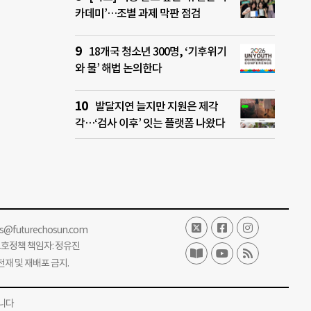
카데미’…조별 과제 막판 점검
18개국 청소년 300명, ‘기후위기
와 물’ 해법 논의한다
발달지연 늘지만 지원은 제각
각…‘검사 이후’ 잇는 플랫폼 나왔다
ss@futurechosun.com
보호정책 책임자: 정유진
단 전재 및 재배포 금지.
니다