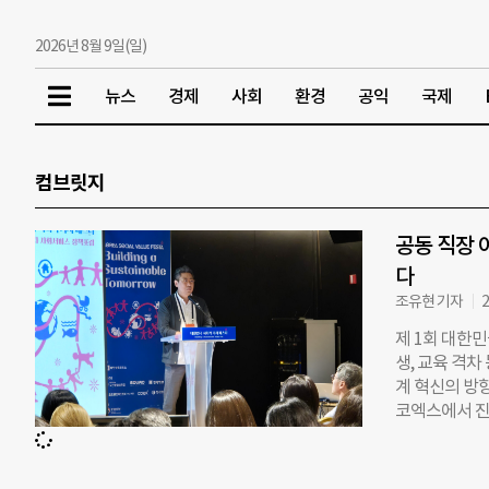
2026년 8월 9일(일)
뉴스
경제
사회
환경
공익
국제
컴브릿지
공동 직장 
다
조유현 기자
2
제 1회 대한
생, 교육 격
계 혁신의 방
코엑스에서 진
했다. 이날 
았다. 정 리
처밸리에 위치