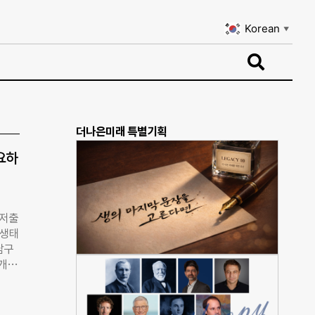
Korean
▼
Korean
▼
더나은미래 특별기획
요하
 저출
 생태
남구
 개최
 잡
셜벤
트 구