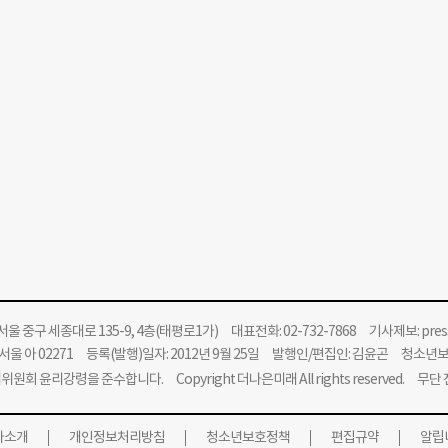
울 중구 세종대로 135-9, 4층(태평로1가) 대표전화: 02-732-7868 기사제보:
pre
울 아 02271 등록(발행)일자: 2012년 9월 25일 발행인/편집인: 김윤곤 청소년
위원회 윤리강령을 준수합니다.
Copyright 더나은미래 All rights reserved. 무
사소개
개인정보처리방침
청소년보호정책
편집규약
알립