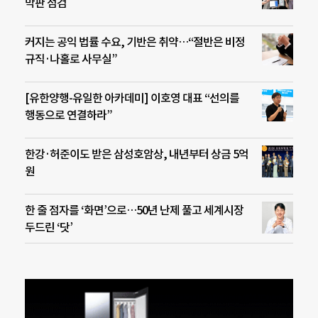
막판 점검
커지는 공익 법률 수요, 기반은 취약…“절반은 비정
규직·나홀로 사무실”
[유한양행-유일한 아카데미] 이호영 대표 “선의를
행동으로 연결하라”
한강·허준이도 받은 삼성호암상, 내년부터 상금 5억
원
한 줄 점자를 ‘화면’으로…50년 난제 풀고 세계시장
두드린 ‘닷’