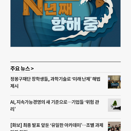
주요 뉴스 >
정몽구재단 장학생들, 과학기술로 ‘미래 난제’ 해법
제시
AI, 지속가능경영의 새 기준으로…기업들 ‘위험 관
리’
[화보] 최종 발표 앞둔 ‘유일한 아카데미’…조별 과제