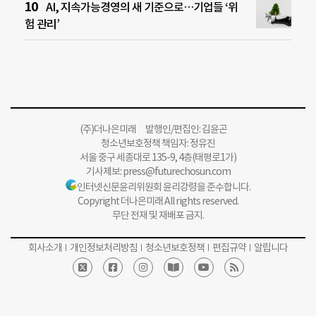
AI, 지속가능경영의 새 기준으로…기업들 ‘위
험 관리’
(주)더나은미래 발행인/편집인: 김윤곤
청소년보호정책 책임자: 정유진
서울 중구 세종대로 135-9, 4층(태평로1가)
기사제보:
press@futurechosun.com
인터넷신문윤리위원회 윤리강령을 준수합니다.
Copyright 더나은미래 All rights reserved.
무단 전재 및 재배포 금지.
회사소개
개인정보처리방침
청소년보호정책
편집규약
알립니다