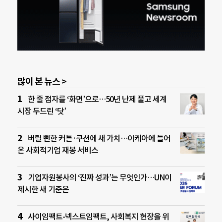
많이 본 뉴스 >
한 줄 점자를 ‘화면’으로…50년 난제 풀고 세계
시장 두드린 ‘닷’
버릴 뻔한 커튼·쿠션에 새 가치…이케아에 들어
온 사회적기업 재봉 서비스
기업자원봉사의 ‘진짜 성과’는 무엇인가…UN이
제시한 새 기준은
사이임팩트-넥스트임팩트, 사회복지 현장을 위