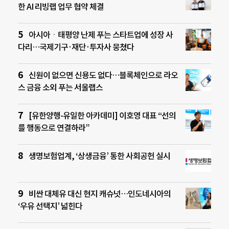
한 AI 리빙랩 업무 협약 체결
아시아ㆍ태평양 난제 푸는 스타트업에 성장 사
다리…국제기구·재단·투자사 뭉쳤다
신원이 없으면 신용도 없다…블록체인으로 라오
스 금융 소외 푸는 서울랩스
[유한양행-유일한 아카데미] 이호영 대표 “선의
를 행동으로 연결하라”
생명보험업계, ‘상생금융’ 통한 사회공헌 실시
비싼 대체유 대신 현지 캐슈넛…인도네시아의
‘우유 선택지’ 넓힌다