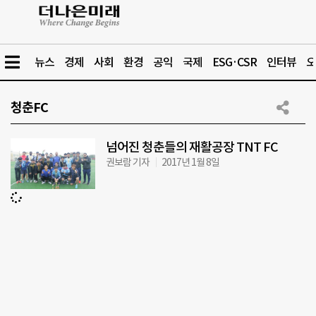
뉴스
경제
사회
환경
공익
국제
ESG·CSR
인터뷰
오
청춘FC
넘어진 청춘들의 재활공장 TNT FC
권보람 기자
2017년 1월 8일