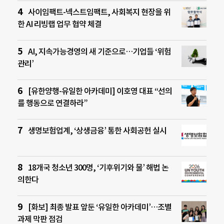
사이임팩트-넥스트임팩트, 사회복지 현장을 위
한 AI 리빙랩 업무 협약 체결
AI, 지속가능경영의 새 기준으로…기업들 ‘위험
관리’
[유한양행-유일한 아카데미] 이호영 대표 “선의
를 행동으로 연결하라”
생명보험업계, ‘상생금융’ 통한 사회공헌 실시
18개국 청소년 300명, ‘기후위기와 물’ 해법 논
의한다
[화보] 최종 발표 앞둔 ‘유일한 아카데미’…조별
과제 막판 점검