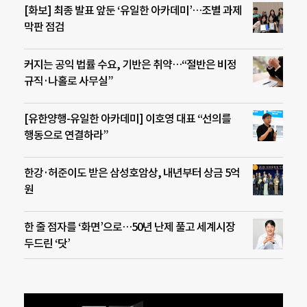
[화보] 최종 발표 앞둔 ‘유일한 아카데미’…조별 과제
막판 점검
커지는 공익 법률 수요, 기반은 취약…“절반은 비정
규직·나홀로 사무실”
[유한양행-유일한 아카데미] 이호영 대표 “선의를
행동으로 연결하라”
한강·허준이도 받은 삼성호암상, 내년부터 상금 5억
원
한 줄 점자를 ‘화면’으로…50년 난제 풀고 세계시장
두드린 ‘닷’