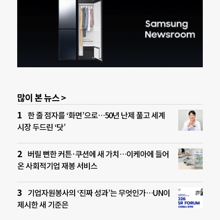
많이 본 뉴스 >
한 줄 점자를 ‘화면’으로…50년 난제 풀고 세계
시장 두드린 ‘닷’
버릴 뻔한 커튼·쿠션에 새 가치…이케아에 들어
온 사회적기업 재봉 서비스
기업자원봉사의 ‘진짜 성과’는 무엇인가…UN이
제시한 새 기준은