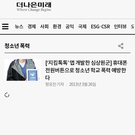
뉴스
경제
사회
환경
공익
국제
ESG·CSR
인터뷰
오
청소년 폭력
[‘지킴톡톡’ 앱 개발한 심상원군] 휴대폰
전원버튼으로 청소년 학교 폭력 예방한
다
정유진 기자
2013년 3월 26일