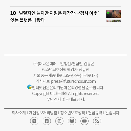
발달지연 늘지만 지원은 제각각…‘검사 이후’
잇는 플랫폼 나왔다
(주)더나은미래 발행인/편집인: 김윤곤
청소년보호정책 책임자: 정유진
서울 중구 세종대로 135-9, 4층(태평로1가)
기사제보:
press@futurechosun.com
인터넷신문윤리위원회 윤리강령을 준수합니다.
Copyright 더나은미래 All rights reserved.
무단 전재 및 재배포 금지.
회사소개
개인정보처리방침
청소년보호정책
편집규약
알립니다