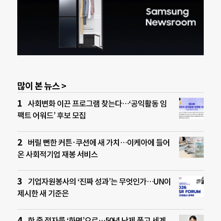
많이 본 뉴스 >
사회변화 이끈 프로그램 찾는다…‘공익활동 임
팩트 어워드’ 후보 모집
버릴 뻔한 커튼·쿠션에 새 가치…이케아에 들어
온 사회적기업 재봉 서비스
기업자원봉사의 ‘진짜 성과’는 무엇인가…UN이
제시한 새 기준은
한 줄 점자를 ‘화면’으로…50년 난제 풀고 세계