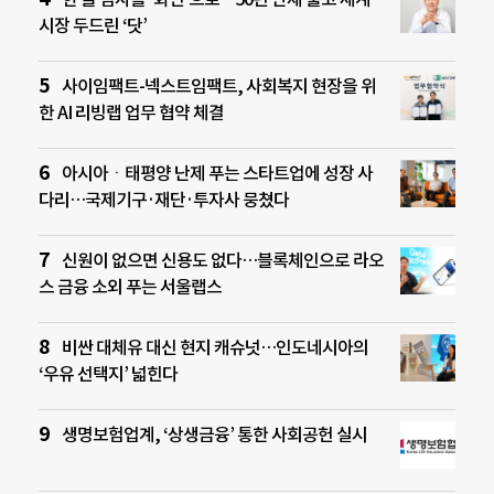
시장 두드린 ‘닷’
사이임팩트-넥스트임팩트, 사회복지 현장을 위
한 AI 리빙랩 업무 협약 체결
아시아ㆍ태평양 난제 푸는 스타트업에 성장 사
다리…국제기구·재단·투자사 뭉쳤다
신원이 없으면 신용도 없다…블록체인으로 라오
스 금융 소외 푸는 서울랩스
비싼 대체유 대신 현지 캐슈넛…인도네시아의
‘우유 선택지’ 넓힌다
생명보험업계, ‘상생금융’ 통한 사회공헌 실시