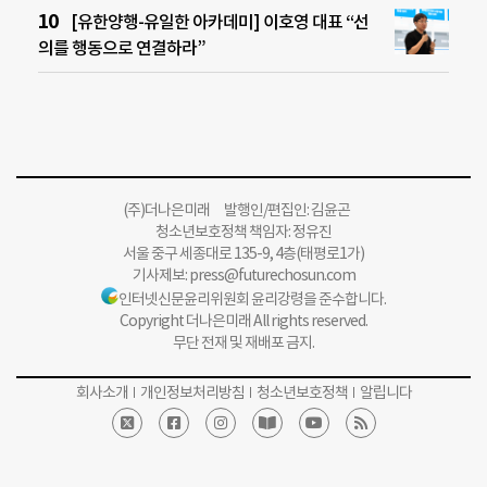
[유한양행-유일한 아카데미] 이호영 대표 “선
의를 행동으로 연결하라”
(주)더나은미래 발행인/편집인: 김윤곤
청소년보호정책 책임자: 정유진
서울 중구 세종대로 135-9, 4층(태평로1가)
기사제보:
press@futurechosun.com
인터넷신문윤리위원회 윤리강령을 준수합니다.
Copyright 더나은미래 All rights reserved.
무단 전재 및 재배포 금지.
회사소개
개인정보처리방침
청소년보호정책
알립니다