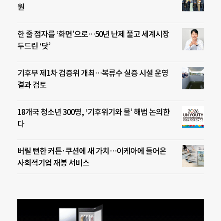
원
한 줄 점자를 ‘화면’으로…50년 난제 풀고 세계시장
두드린 ‘닷’
기후부 제1차 검증위 개최…복류수 실증 시설 운영
결과 검토
18개국 청소년 300명, ‘기후위기와 물’ 해법 논의한
다
버릴 뻔한 커튼·쿠션에 새 가치…이케아에 들어온
사회적기업 재봉 서비스