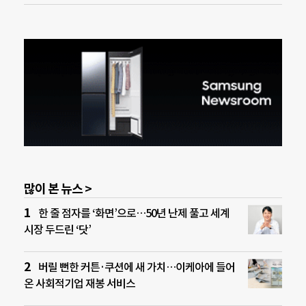
많이 본 뉴스 >
한 줄 점자를 ‘화면’으로…50년 난제 풀고 세계
시장 두드린 ‘닷’
버릴 뻔한 커튼·쿠션에 새 가치…이케아에 들어
온 사회적기업 재봉 서비스