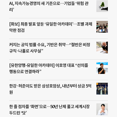
AI, 지속가능경영의 새 기준으로…기업들 ‘위험 관
리’
[화보] 최종 발표 앞둔 ‘유일한 아카데미’…조별 과제
막판 점검
커지는 공익 법률 수요, 기반은 취약…“절반은 비정
규직·나홀로 사무실”
[유한양행-유일한 아카데미] 이호영 대표 “선의를
행동으로 연결하라”
한강·허준이도 받은 삼성호암상, 내년부터 상금 5억
원
한 줄 점자를 ‘화면’으로…50년 난제 풀고 세계시장
두드린 ‘닷’