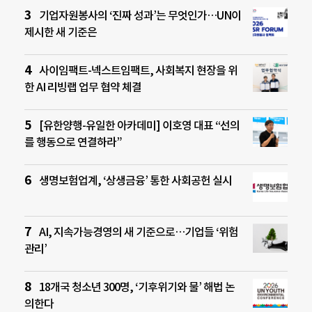
기업자원봉사의 ‘진짜 성과’는 무엇인가…UN이
제시한 새 기준은
사이임팩트-넥스트임팩트, 사회복지 현장을 위
한 AI 리빙랩 업무 협약 체결
[유한양행-유일한 아카데미] 이호영 대표 “선의
를 행동으로 연결하라”
생명보험업계, ‘상생금융’ 통한 사회공헌 실시
AI, 지속가능경영의 새 기준으로…기업들 ‘위험
관리’
18개국 청소년 300명, ‘기후위기와 물’ 해법 논
의한다