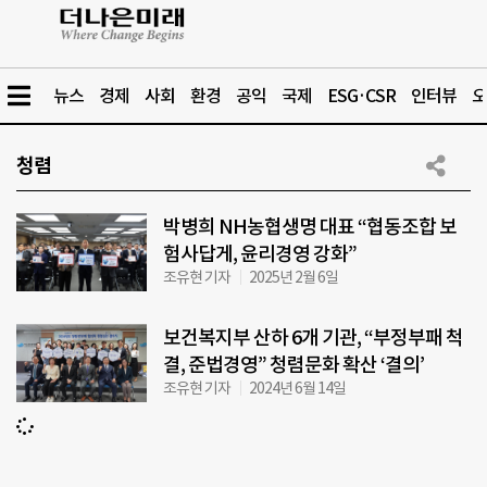
뉴스
경제
사회
환경
공익
국제
ESG·CSR
인터뷰
오
청렴
박병희 NH농협생명 대표 “협동조합 보
험사답게, 윤리경영 강화”
조유현 기자
2025년 2월 6일
보건복지부 산하 6개 기관, “부정부패 척
결, 준법경영” 청렴문화 확산 ‘결의’
조유현 기자
2024년 6월 14일