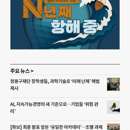
주요 뉴스 >
정몽구재단 장학생들, 과학기술로 ‘미래 난제’ 해법
제시
AI, 지속가능경영의 새 기준으로…기업들 ‘위험 관
리’
[화보] 최종 발표 앞둔 ‘유일한 아카데미’…조별 과제