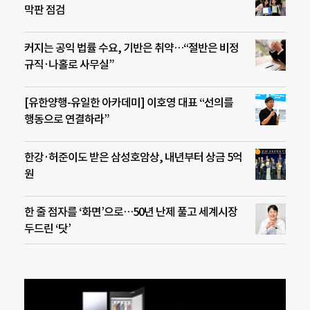
막판 점검
커지는 공익 법률 수요, 기반은 취약…“절반은 비정
규직·나홀로 사무실”
[유한양행-유일한 아카데미] 이호영 대표 “선의를
행동으로 연결하라”
한강·허준이도 받은 삼성호암상, 내년부터 상금 5억
원
한 줄 점자를 ‘화면’으로…50년 난제 풀고 세계시장
두드린 ‘닷’