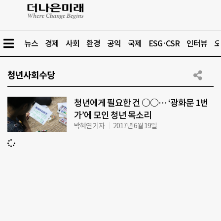
뉴스
경제
사회
환경
공익
국제
ESG·CSR
인터뷰
오
청년사회수당
청년에게 필요한 건 ○○… ‘광화문 1번
가’에 모인 청년 목소리
박혜연 기자
2017년 6월 19일