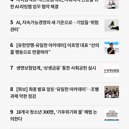
한 AI 리빙랩 업무 협약 체결
AI, 지속가능경영의 새 기준으로…기업들 ‘위험
관리’
[유한양행-유일한 아카데미] 이호영 대표 “선의
를 행동으로 연결하라”
생명보험업계, ‘상생금융’ 통한 사회공헌 실시
[화보] 최종 발표 앞둔 ‘유일한 아카데미’…조별
과제 막판 점검
18개국 청소년 300명, ‘기후위기와 물’ 해법 논
의한다