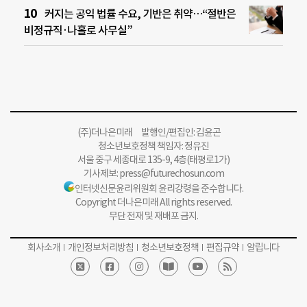
커지는 공익 법률 수요, 기반은 취약…“절반은
비정규직·나홀로 사무실”
(주)더나은미래 발행인/편집인: 김윤곤
청소년보호정책 책임자: 정유진
서울 중구 세종대로 135-9, 4층(태평로1가)
기사제보:
press@futurechosun.com
인터넷신문윤리위원회 윤리강령을 준수합니다.
Copyright 더나은미래 All rights reserved.
무단 전재 및 재배포 금지.
회사소개
개인정보처리방침
청소년보호정책
편집규약
알립니다