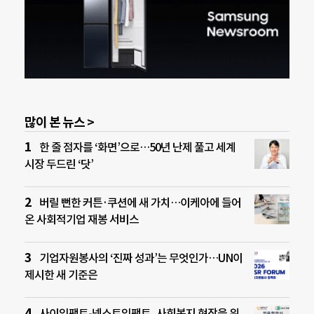
많이 본 뉴스 >
한 줄 점자를 ‘화면’으로…50년 난제 풀고 세계
시장 두드린 ‘닷’
버릴 뻔한 커튼·쿠션에 새 가치…이케아에 들어
온 사회적기업 재봉 서비스
기업자원봉사의 ‘진짜 성과’는 무엇인가…UN이
제시한 새 기준은
사이임팩트-넥스트임팩트, 사회복지 현장을 위