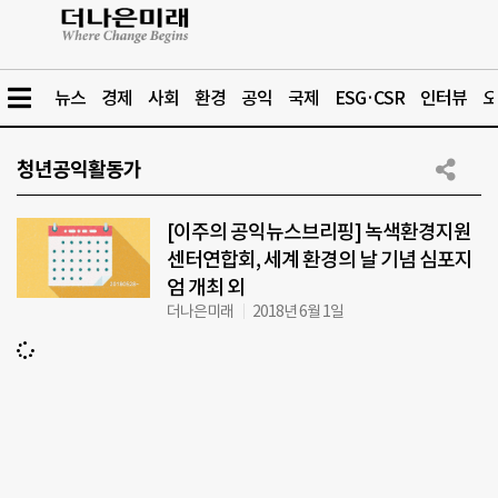
뉴스
경제
사회
환경
공익
국제
ESG·CSR
인터뷰
오
청년공익활동가
[이주의 공익뉴스브리핑] 녹색환경지원
센터연합회, 세계 환경의 날 기념 심포지
엄 개최 외
더나은미래
2018년 6월 1일