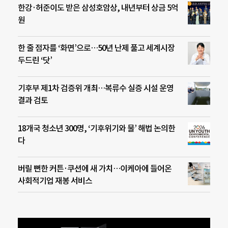
한강·허준이도 받은 삼성호암상, 내년부터 상금 5억
원
한 줄 점자를 ‘화면’으로…50년 난제 풀고 세계시장
두드린 ‘닷’
기후부 제1차 검증위 개최…복류수 실증 시설 운영
결과 검토
18개국 청소년 300명, ‘기후위기와 물’ 해법 논의한
다
버릴 뻔한 커튼·쿠션에 새 가치…이케아에 들어온
사회적기업 재봉 서비스