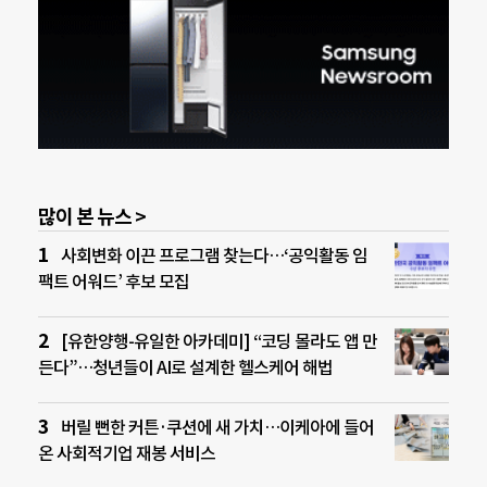
많이 본 뉴스 >
사회변화 이끈 프로그램 찾는다…‘공익활동 임
팩트 어워드’ 후보 모집
[유한양행-유일한 아카데미] “코딩 몰라도 앱 만
든다”…청년들이 AI로 설계한 헬스케어 해법
버릴 뻔한 커튼·쿠션에 새 가치…이케아에 들어
온 사회적기업 재봉 서비스