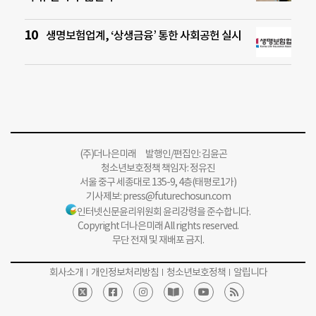
생명보험업계, ‘상생금융’ 통한 사회공헌 실시
(주)더나은미래 발행인/편집인: 김윤곤
청소년보호정책 책임자: 정유진
서울 중구 세종대로 135-9, 4층(태평로1가)
기사제보:
press@futurechosun.com
인터넷신문윤리위원회 윤리강령을 준수합니다.
Copyright 더나은미래 All rights reserved.
무단 전재 및 재배포 금지.
회사소개
개인정보처리방침
청소년보호정책
알립니다