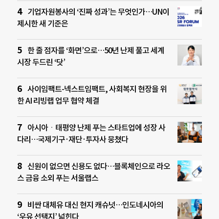
기업자원봉사의 ‘진짜 성과’는 무엇인가…UN이
제시한 새 기준은
한 줄 점자를 ‘화면’으로…50년 난제 풀고 세계
시장 두드린 ‘닷’
사이임팩트-넥스트임팩트, 사회복지 현장을 위
한 AI 리빙랩 업무 협약 체결
아시아ㆍ태평양 난제 푸는 스타트업에 성장 사
다리…국제기구·재단·투자사 뭉쳤다
신원이 없으면 신용도 없다…블록체인으로 라오
스 금융 소외 푸는 서울랩스
비싼 대체유 대신 현지 캐슈넛…인도네시아의
‘우유 선택지’ 넓힌다