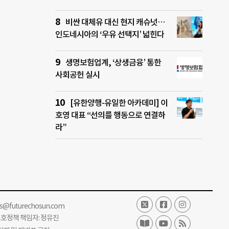
비싼 대체유 대신 현지 캐슈넛…
인도네시아의 ‘우유 선택지’ 넓힌다
생명보험업계, ‘상생금융’ 통한
사회공헌 실시
[유한양행-유일한 아카데미] 이
호영 대표 “선의를 행동으로 연결하
라”
ss@futurechosun.com
보호정책 책임자: 정유진