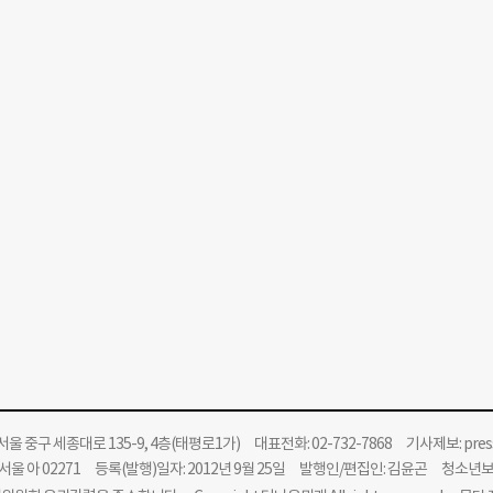
울 중구 세종대로 135-9, 4층(태평로1가) 대표전화: 02-732-7868 기사제보:
pre
울 아 02271 등록(발행)일자: 2012년 9월 25일 발행인/편집인: 김윤곤 청소년