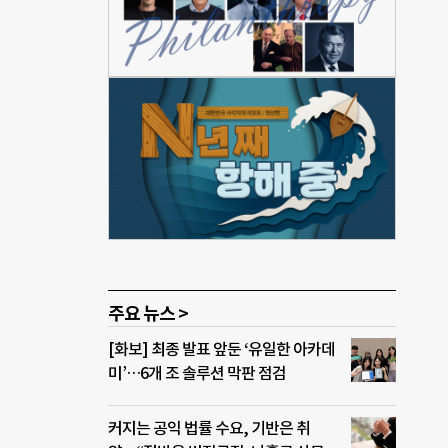
손을
. 어
소개
 서울
뿐이
사를
녀는
주요 뉴스 >
[화보] 최종 발표 앞둔 ‘유일한 아카데
미’…6개 조 솔루션 막판 점검
커지는 공익 법률 수요, 기반은 취