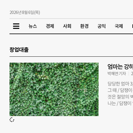
2026년 8월 6일(목)
뉴스
경제
사회
환경
공익
국제
창업대출
엄마는 강하
박혜연 기자
2
당당한 엄마 3
그 때 / 담쟁이
것은 절망의 벽
나는 / 담쟁이
담쟁이처럼, 
의 일원으로서
성공해 오랜 
성가장들에 무