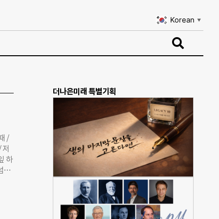
Korean
▼
Korean
▼
더나은미래 특별기획
 /
/ 저
잎 하
 넘는
 사회
업에
 여
호점