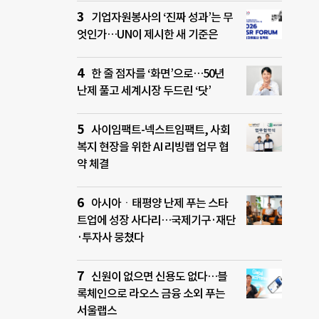
기업자원봉사의 ‘진짜 성과’는 무
엇인가…UN이 제시한 새 기준은
한 줄 점자를 ‘화면’으로…50년
난제 풀고 세계시장 두드린 ‘닷’
사이임팩트-넥스트임팩트, 사회
복지 현장을 위한 AI 리빙랩 업무 협
약 체결
아시아ㆍ태평양 난제 푸는 스타
트업에 성장 사다리…국제기구·재단
·투자사 뭉쳤다
신원이 없으면 신용도 없다…블
록체인으로 라오스 금융 소외 푸는
서울랩스