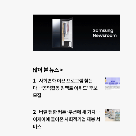
많이 본 뉴스 >
사회변화 이끈 프로그램 찾는
다…‘공익활동 임팩트 어워드’ 후보
모집
버릴 뻔한 커튼·쿠션에 새 가치…
이케아에 들어온 사회적기업 재봉 서
비스