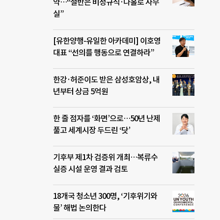
약…“절반은 비정규직·나홀로 사무
실”
[유한양행-유일한 아카데미] 이호영
대표 “선의를 행동으로 연결하라”
한강·허준이도 받은 삼성호암상, 내
년부터 상금 5억원
한 줄 점자를 ‘화면’으로…50년 난제
풀고 세계시장 두드린 ‘닷’
기후부 제1차 검증위 개최…복류수
실증 시설 운영 결과 검토
18개국 청소년 300명, ‘기후위기와
물’ 해법 논의한다