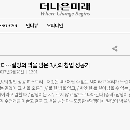
ESG·CSR
인터뷰
오피니언
다…절망의 벽을 넘은 3人의 창업 성공기
017년 2월 28일
12:01
人의 창업 성공 히스토리 저것은 벽 / 어쩔 수 없는 벽이라고 우리가 느낄 때
는 말없이 그 벽을 오른다 // 물 한 방울 없고, / 씨앗 한 톨 살아남을 수 없는 
이라고 말할 때 / 담쟁이는 서두르지 않고 앞으로 나아간다 (중략) 담쟁이 
 잎 수천개를 이끌고 결국 그 벽을 넘는다 – 도종환 <담쟁이> 말없이 벽을
강인한 생명력을 가진 이들이 있다. 홀로 아이들을 키워낸 엄마로서, 당당한
 살아가는 한부모가정 여성가장들이다. 그중에서도 ‘희망가게’를 통해 창
기간 성공적으로 유지해온 사장님들이 있다. 희망가게는 저소득 한부모가정
보증 신용대출(마이크로크레딧)로 창업을 지원하는 사업이다. 2004년 1