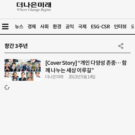
뉴스
경제
사회
환경
공익
국제
ESG·CSR
인터뷰
오
창간 3주년
[Cover Story] “개인 다양성 존중… 함
께 나누는 세상 이루길”
더나은미래
2013년 5월 14일