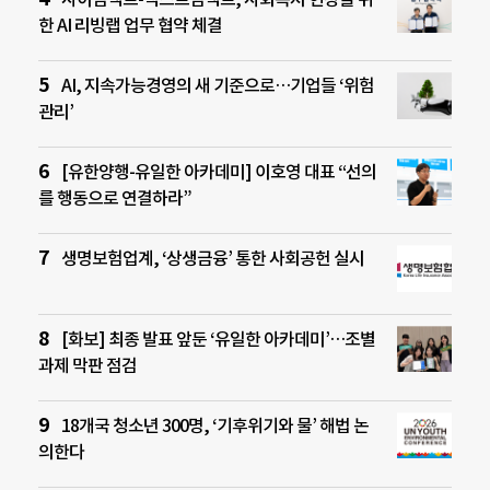
한 AI 리빙랩 업무 협약 체결
AI, 지속가능경영의 새 기준으로…기업들 ‘위험
관리’
[유한양행-유일한 아카데미] 이호영 대표 “선의
를 행동으로 연결하라”
생명보험업계, ‘상생금융’ 통한 사회공헌 실시
[화보] 최종 발표 앞둔 ‘유일한 아카데미’…조별
과제 막판 점검
18개국 청소년 300명, ‘기후위기와 물’ 해법 논
의한다