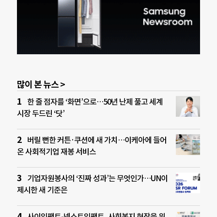
많이 본 뉴스 >
한 줄 점자를 ‘화면’으로…50년 난제 풀고 세계
시장 두드린 ‘닷’
버릴 뻔한 커튼·쿠션에 새 가치…이케아에 들어
온 사회적기업 재봉 서비스
기업자원봉사의 ‘진짜 성과’는 무엇인가…UN이
제시한 새 기준은
사이임팩트-넥스트임팩트, 사회복지 현장을 위