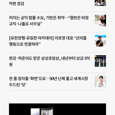
막판 점검
커지는 공익 법률 수요, 기반은 취약…“절반은 비정
규직·나홀로 사무실”
[유한양행-유일한 아카데미] 이호영 대표 “선의를
행동으로 연결하라”
한강·허준이도 받은 삼성호암상, 내년부터 상금 5억
원
한 줄 점자를 ‘화면’으로…50년 난제 풀고 세계시장
두드린 ‘닷’