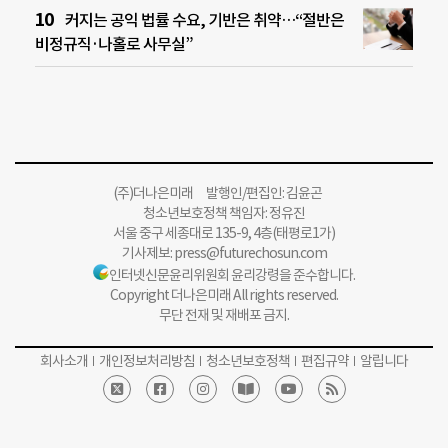
커지는 공익 법률 수요, 기반은 취약…“절반은
비정규직·나홀로 사무실”
(주)더나은미래 발행인/편집인: 김윤곤
청소년보호정책 책임자: 정유진
서울 중구 세종대로 135-9, 4층(태평로1가)
기사제보:
press@futurechosun.com
인터넷신문윤리위원회 윤리강령을 준수합니다.
Copyright 더나은미래 All rights reserved.
무단 전재 및 재배포 금지.
회사소개
개인정보처리방침
청소년보호정책
편집규약
알립니다