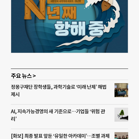
주요 뉴스 >
정몽구재단 장학생들, 과학기술로 ‘미래 난제’ 해법
제시
AI, 지속가능경영의 새 기준으로…기업들 ‘위험 관
리’
[화보] 최종 발표 앞둔 ‘유일한 아카데미’…조별 과제