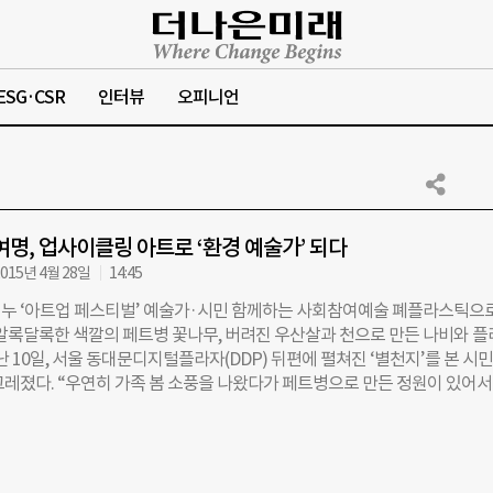
ESG·CSR
인터뷰
오피니언
0여명, 업사이클링 아트로 ‘환경 예술가’ 되다
015년 4월 28일
14:45
누 ‘아트업 페스티벌’ 예술가·시민 함께하는 사회참여예술 폐플라스틱으로
 알록달록한 색깔의 페트병 꽃나무, 버려진 우산살과 천으로 만든 나비와 
난 10일, 서울 동대문디지털플라자(DDP) 뒤편에 펼쳐진 ‘별천지’를 본 시
그레졌다. “우연히 가족 봄 소풍을 나왔다가 페트병으로 만든 정원이 있어서
동화 ‘이상한 나라의 앨리스’에 나오는 숲 같기도 하고요. 이번 주말에 집에
페트병 꽃이라도 만들어보려고요.”(김은형·39) 사회적 메시지가, 사람들의
수 있을까. 지난 10일부터 11일까지 DDP에서 열린 제4회 ‘아트업 페스티벌
 결코 먼 곳에 있지 않음을 증명했다. 사회적기업 ‘위누’ 주최로 4년째 