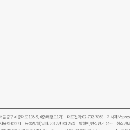
울 중구 세종대로 135-9, 4층(태평로1가) 대표전화: 02-732-7868 기사제보:
pre
울 아 02271 등록(발행)일자: 2012년 9월 25일 발행인/편집인: 김윤곤 청소년