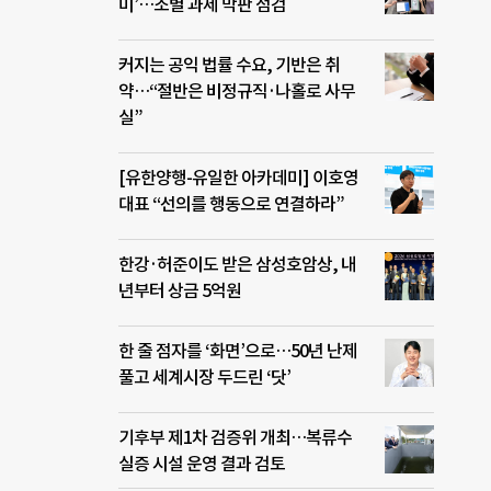
미’…조별 과제 막판 점검
커지는 공익 법률 수요, 기반은 취
약…“절반은 비정규직·나홀로 사무
실”
[유한양행-유일한 아카데미] 이호영
대표 “선의를 행동으로 연결하라”
한강·허준이도 받은 삼성호암상, 내
년부터 상금 5억원
한 줄 점자를 ‘화면’으로…50년 난제
풀고 세계시장 두드린 ‘닷’
기후부 제1차 검증위 개최…복류수
실증 시설 운영 결과 검토