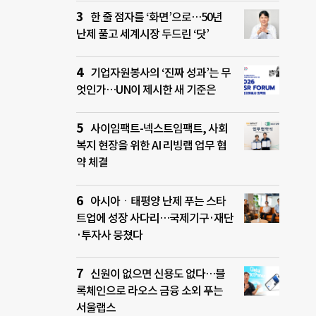
한 줄 점자를 ‘화면’으로…50년
난제 풀고 세계시장 두드린 ‘닷’
기업자원봉사의 ‘진짜 성과’는 무
엇인가…UN이 제시한 새 기준은
사이임팩트-넥스트임팩트, 사회
복지 현장을 위한 AI 리빙랩 업무 협
약 체결
아시아ㆍ태평양 난제 푸는 스타
트업에 성장 사다리…국제기구·재단
·투자사 뭉쳤다
신원이 없으면 신용도 없다…블
록체인으로 라오스 금융 소외 푸는
서울랩스