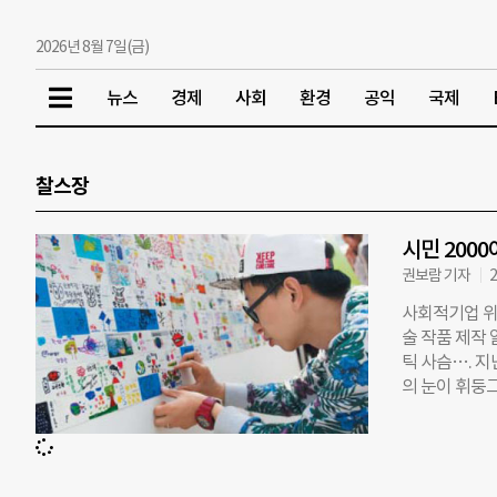
2026년 8월 7일(금)
뉴스
경제
사회
환경
공익
국제
찰스장
시민 200
권보람 기자
2
사회적기업 위
술 작품 제작
틱 사슴…. 지
의 눈이 휘둥
짝 놀랐어요. 
아이랑 같이 
가 예술이 될 
사회참여예술이