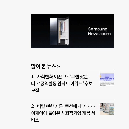
많이 본 뉴스 >
사회변화 이끈 프로그램 찾는
다…‘공익활동 임팩트 어워드’ 후보
모집
버릴 뻔한 커튼·쿠션에 새 가치…
이케아에 들어온 사회적기업 재봉 서
비스