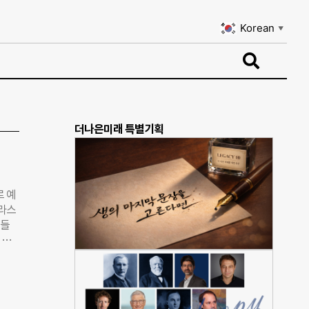
Korean
▼
Korean
▼
더나은미래 특별기획
 예
플라스
민들
 깜
서 딸
 참여
’은
이어져