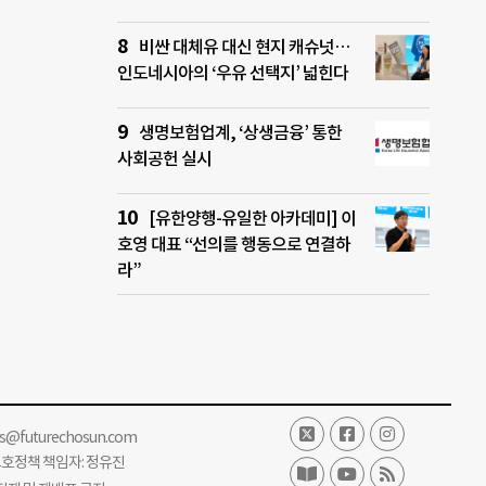
비싼 대체유 대신 현지 캐슈넛…
인도네시아의 ‘우유 선택지’ 넓힌다
생명보험업계, ‘상생금융’ 통한
사회공헌 실시
[유한양행-유일한 아카데미] 이
호영 대표 “선의를 행동으로 연결하
라”
ss@futurechosun.com
보호정책 책임자: 정유진