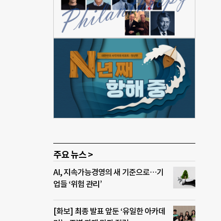
품을
에 이
M화
사회
네옥
 대
혼이
쓰는
나흘
 생각
주요 뉴스 >
AI, 지속가능경영의 새 기준으로…기
업들 ‘위험 관리’
[화보] 최종 발표 앞둔 ‘유일한 아카데