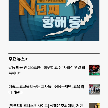
주요 뉴스 >
갈등 비용 연 250조원…최샛별 교수 “사회적 연결 회
복해야”
예술로 교실을 바꾸는 교사들…정몽구재단, 교육 리
더 키운다
[임팩트비즈니스 인사이트] 정책은 후퇴해도, 저탄