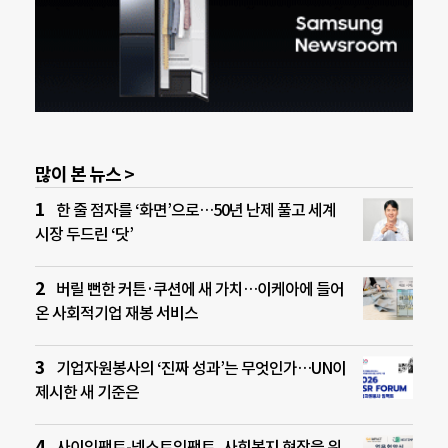
많이 본 뉴스 >
한 줄 점자를 ‘화면’으로…50년 난제 풀고 세계
시장 두드린 ‘닷’
버릴 뻔한 커튼·쿠션에 새 가치…이케아에 들어
온 사회적기업 재봉 서비스
기업자원봉사의 ‘진짜 성과’는 무엇인가…UN이
제시한 새 기준은
사이임팩트-넥스트임팩트, 사회복지 현장을 위