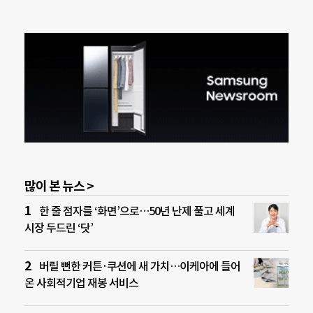
많이 본 뉴스 >
한 줄 점자를 ‘화면’으로…50년 난제 풀고 세계
시장 두드린 ‘닷’
버릴 뻔한 커튼·쿠션에 새 가치…이케아에 들어
온 사회적기업 재봉 서비스