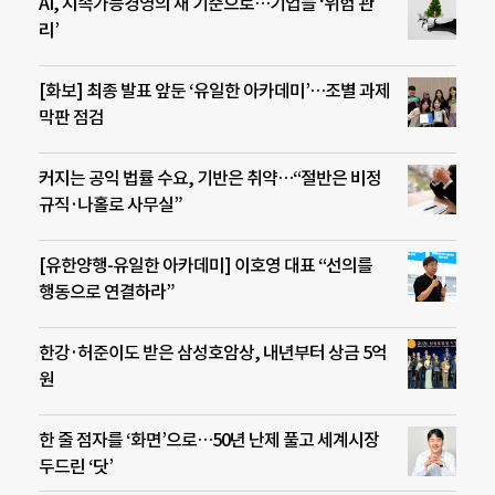
AI, 지속가능경영의 새 기준으로…기업들 ‘위험 관
리’
[화보] 최종 발표 앞둔 ‘유일한 아카데미’…조별 과제
막판 점검
커지는 공익 법률 수요, 기반은 취약…“절반은 비정
규직·나홀로 사무실”
[유한양행-유일한 아카데미] 이호영 대표 “선의를
행동으로 연결하라”
한강·허준이도 받은 삼성호암상, 내년부터 상금 5억
원
한 줄 점자를 ‘화면’으로…50년 난제 풀고 세계시장
두드린 ‘닷’