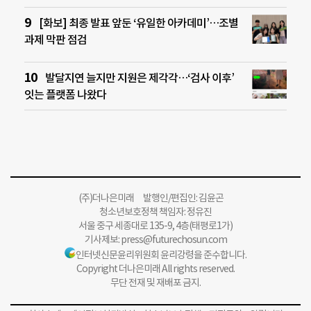
[화보] 최종 발표 앞둔 ‘유일한 아카데미’…조별
과제 막판 점검
발달지연 늘지만 지원은 제각각…‘검사 이후’
잇는 플랫폼 나왔다
(주)더나은미래 발행인/편집인: 김윤곤
청소년보호정책 책임자: 정유진
서울 중구 세종대로 135-9, 4층(태평로1가)
기사제보:
press@futurechosun.com
인터넷신문윤리위원회 윤리강령을 준수합니다.
Copyright 더나은미래 All rights reserved.
무단 전재 및 재배포 금지.