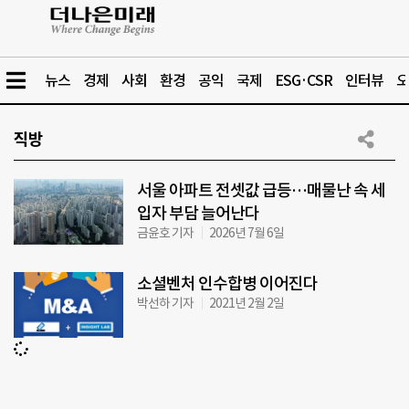
뉴스
경제
사회
환경
공익
국제
ESG·CSR
인터뷰
오
직방
서울 아파트 전셋값 급등…매물난 속 세
입자 부담 늘어난다
금윤호 기자
2026년 7월 6일
소셜벤처 인수합병 이어진다
박선하 기자
2021년 2월 2일