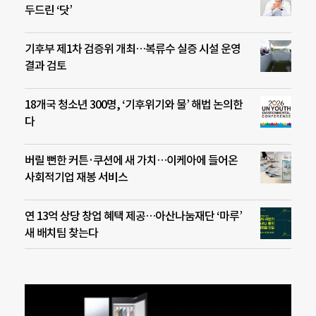
두드린 ‘닷’
기후부 제1차 검증위 개최…복류수 실증 시설 운영
결과 검토
18개국 청소년 300명, ‘기후위기와 물’ 해법 논의한
다
버릴 뻔한 커튼·쿠션에 새 가치…이케아에 들어온
사회적기업 재봉 서비스
연 13억 상당 창업 혜택 제공…아산나눔재단 ‘마루’
새 배치팀 찾는다