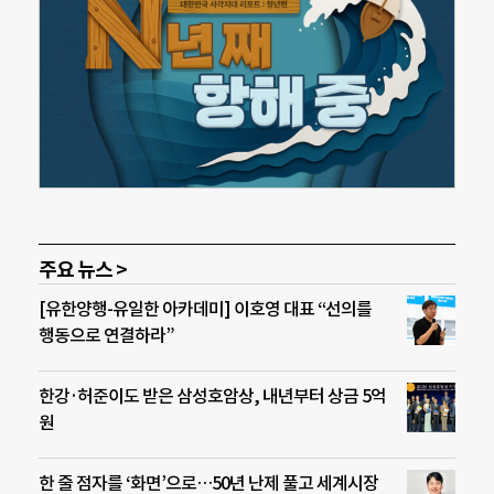
주요 뉴스 >
[유한양행-유일한 아카데미] 이호영 대표 “선의를
행동으로 연결하라”
한강·허준이도 받은 삼성호암상, 내년부터 상금 5억
원
한 줄 점자를 ‘화면’으로…50년 난제 풀고 세계시장