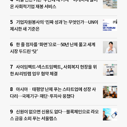
온 사회적기업 재봉 서비스
기업자원봉사의 ‘진짜 성과’는 무엇인가…UN이
제시한 새 기준은
한 줄 점자를 ‘화면’으로…50년 난제 풀고 세계
시장 두드린 ‘닷’
사이임팩트-넥스트임팩트, 사회복지 현장을 위
한 AI 리빙랩 업무 협약 체결
아시아ㆍ태평양 난제 푸는 스타트업에 성장 사
다리…국제기구·재단·투자사 뭉쳤다
신원이 없으면 신용도 없다…블록체인으로 라오
스 금융 소외 푸는 서울랩스