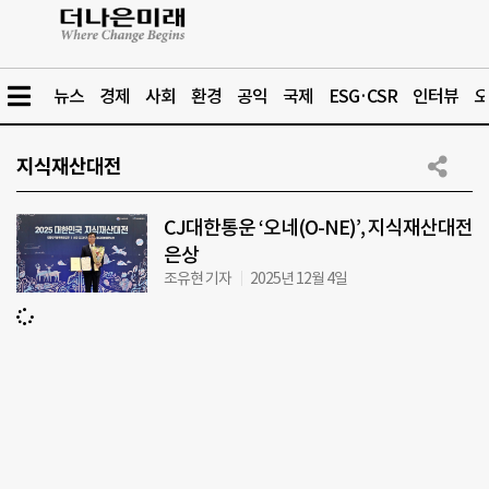
뉴스
경제
사회
환경
공익
국제
ESG·CSR
인터뷰
오
지식재산대전
CJ대한통운 ‘오네(O-NE)’, 지식재산대전
은상
조유현 기자
2025년 12월 4일