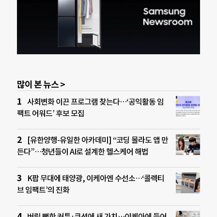
많이 본 뉴스 >
사회변화 이끈 프로그램 찾는다…‘공익활동 임
팩트 어워드’ 후보 모집
[유한양행-유일한 아카데미] “코딩 몰라도 앱 만
든다”…청년들이 AI로 설계한 헬스케어 해법
K팝 무대에 태양광, 이케아엔 수선소…‘콜렉티
브 임팩트’의 진화
버릴 뻔한 커튼·쿠션에 새 가치…이케아에 들어