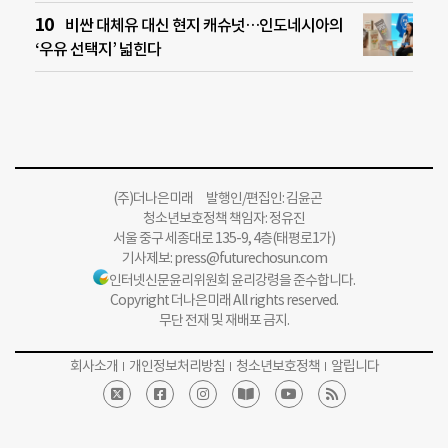
비싼 대체유 대신 현지 캐슈넛…인도네시아의
‘우유 선택지’ 넓힌다
(주)더나은미래 발행인/편집인: 김윤곤
청소년보호정책 책임자: 정유진
서울 중구 세종대로 135-9, 4층(태평로1가)
기사제보:
press@futurechosun.com
인터넷신문윤리위원회 윤리강령을 준수합니다.
Copyright 더나은미래 All rights reserved.
무단 전재 및 재배포 금지.
회사소개
개인정보처리방침
청소년보호정책
알립니다