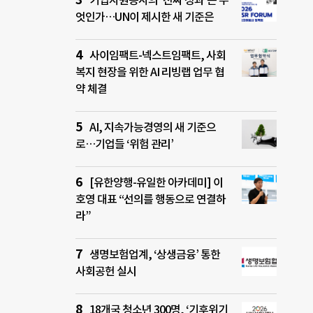
기업자원봉사의 ‘진짜 성과’는 무
엇인가…UN이 제시한 새 기준은
사이임팩트-넥스트임팩트, 사회
복지 현장을 위한 AI 리빙랩 업무 협
약 체결
AI, 지속가능경영의 새 기준으
로…기업들 ‘위험 관리’
[유한양행-유일한 아카데미] 이
호영 대표 “선의를 행동으로 연결하
라”
생명보험업계, ‘상생금융’ 통한
사회공헌 실시
18개국 청소년 300명, ‘기후위기