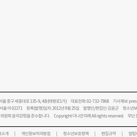
울 중구 세종대로 135-9, 4층(태평로1가) 대표전화: 02-732-7868 기사제보:
pre
울 아 02271 등록(발행)일자: 2012년 9월 25일 발행인/편집인: 김윤곤 청소년
위원회 윤리강령을 준수합니다.
Copyright 더나은미래 All rights reserved. 무
사소개
개인정보처리방침
청소년보호정책
편집규약
알립