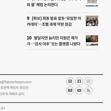
와 물’ 해법 논의한다
[화보] 최종 발표 앞둔 ‘유일한 아
카데미’…조별 과제 막판 점검
발달지연 늘지만 지원은 제각
각…‘검사 이후’ 잇는 플랫폼 나왔다
ss@futurechosun.com
보호정책 책임자: 정유진
단 전재 및 재배포 금지.
니다