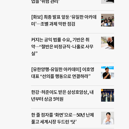
업들 ‘위험 관리’
[화보] 최종 발표 앞둔 ‘유일한 아카데
미’…조별 과제 막판 점검
커지는 공익 법률 수요, 기반은 취
약…“절반은 비정규직·나홀로 사무
실”
[유한양행-유일한 아카데미] 이호영
대표 “선의를 행동으로 연결하라”
한강·허준이도 받은 삼성호암상, 내
년부터 상금 5억원
한 줄 점자를 ‘화면’으로…50년 난제
풀고 세계시장 두드린 ‘닷’