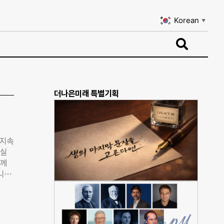
Korean
▼
Korean
▼
더나은미래 특별기획
‘지속
 실
들께
니다.
바랍
장소:
*아시