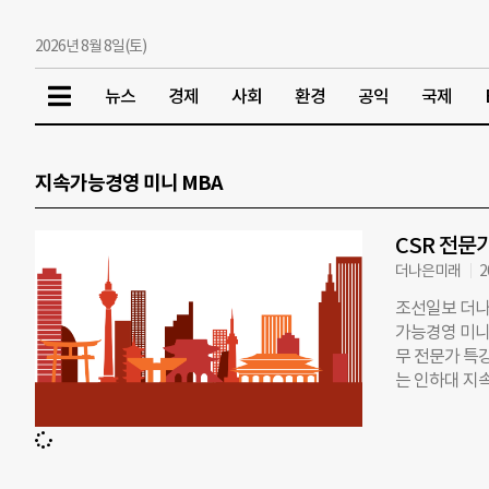
2026년 8월 8일(토)
뉴스
경제
사회
환경
공익
국제
지속가능경영 미니 MBA
CSR 전문
더나은미래
2
조선일보 더나은
가능경영 미니 
무 전문가 특
는 인하대 지속
지속가능경영 
니다. ▲일정: 
서울 광화문 C스
아 CSR 멤버