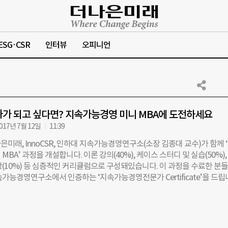
ESG·CSR
인터뷰
오피니언
가가 되고 싶다면? 지속가능경영 미니 MBA에 도전하세요
017년 7월 12일
11:39
미래, InnoCSR, 인하대 지속가능경영연구소(소장 김종대 교수)가 함께 
MBA’ 과정을 개설합니다. 이론 강의(40%), 케이스 스터디 및 실습(50%),
강(10%) 등 심층적인 커리큘럼으로 구성돼있습니다. 이 과정을 수료한 분
가능경영연구소에서 인증하는 ‘지속가능경영전문가 Certificate’을 드립
전문가로의 성장을 원하는 기업 및 기관 관계자분들의 많은 관심과 참여
2017년 8월 26일(개강)~2017년 10월 11일(종강), 수요일 오후 7~10시 ▲
퀘어빌딩 B1 ‘라온홀’ (서울 중구 태평로 1가 61-21) ▲비용: 150만원 (
십 회원 무료: 1인에 한함, 1인 추가시 회원가 100만원) ▲문의: