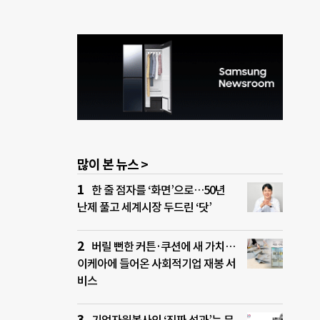
많이 본 뉴스 >
한 줄 점자를 ‘화면’으로…50년
난제 풀고 세계시장 두드린 ‘닷’
버릴 뻔한 커튼·쿠션에 새 가치…
이케아에 들어온 사회적기업 재봉 서
비스