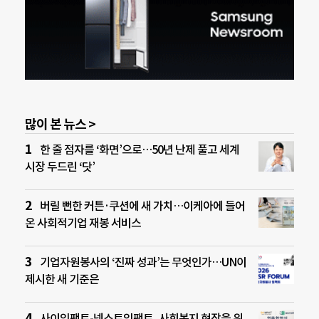
많이 본 뉴스 >
한 줄 점자를 ‘화면’으로…50년 난제 풀고 세계
시장 두드린 ‘닷’
버릴 뻔한 커튼·쿠션에 새 가치…이케아에 들어
온 사회적기업 재봉 서비스
기업자원봉사의 ‘진짜 성과’는 무엇인가…UN이
제시한 새 기준은
사이임팩트-넥스트임팩트, 사회복지 현장을 위