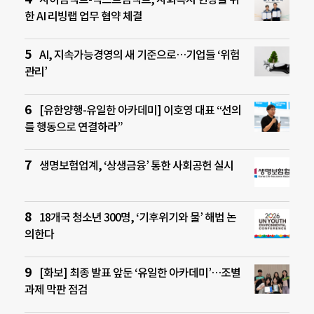
한 AI 리빙랩 업무 협약 체결
AI, 지속가능경영의 새 기준으로…기업들 ‘위험
관리’
[유한양행-유일한 아카데미] 이호영 대표 “선의
를 행동으로 연결하라”
생명보험업계, ‘상생금융’ 통한 사회공헌 실시
18개국 청소년 300명, ‘기후위기와 물’ 해법 논
의한다
[화보] 최종 발표 앞둔 ‘유일한 아카데미’…조별
과제 막판 점검