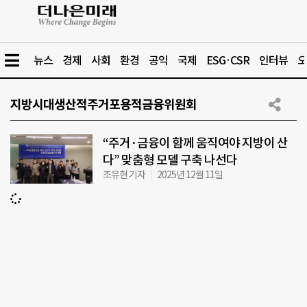
뉴스
경제
사회
환경
공익
국제
ESG·CSR
인터뷰
오
지방시대생산적주거포용적금융위원회
“주거·금융이 함께 움직여야 지방이 산
다” 맞춤형 모델 구축 나선다
조유현 기자
2025년 12월 11일