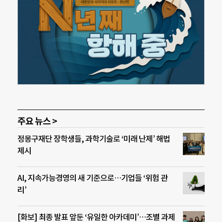
주요 뉴스 >
정몽구재단 장학생들, 과학기술로 ‘미래 난제’ 해법
제시
AI, 지속가능경영의 새 기준으로…기업들 ‘위험 관
리’
[화보] 최종 발표 앞둔 ‘유일한 아카데미’…조별 과제