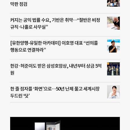
막판 점검
커지는 공익 법률 수요, 기반은 취약…“절반은 비정
규직·나홀로 사무실”
[유한양행-유일한 아카데미] 이호영 대표 “선의를
행동으로 연결하라”
한강·허준이도 받은 삼성호암상, 내년부터 상금 5억
원
한 줄 점자를 ‘화면’으로…50년 난제 풀고 세계시장
두드린 ‘닷’