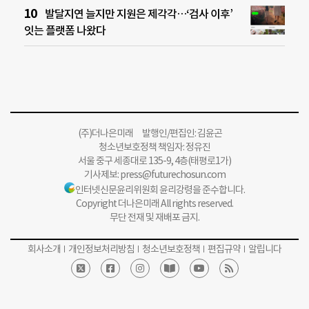
발달지연 늘지만 지원은 제각각…‘검사 이후’
잇는 플랫폼 나왔다
(주)더나은미래 발행인/편집인: 김윤곤
청소년보호정책 책임자: 정유진
서울 중구 세종대로 135-9, 4층(태평로1가)
기사제보:
press@futurechosun.com
인터넷신문윤리위원회 윤리강령을 준수합니다.
Copyright 더나은미래 All rights reserved.
무단 전재 및 재배포 금지.
회사소개
개인정보처리방침
청소년보호정책
편집규약
알립니다