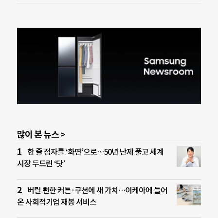
많이 본 뉴스 >
한 줄 점자를 ‘화면’으로…50년 난제 풀고 세계
시장 두드린 ‘닷’
버릴 뻔한 커튼·쿠션에 새 가치…이케아에 들어
온 사회적기업 재봉 서비스