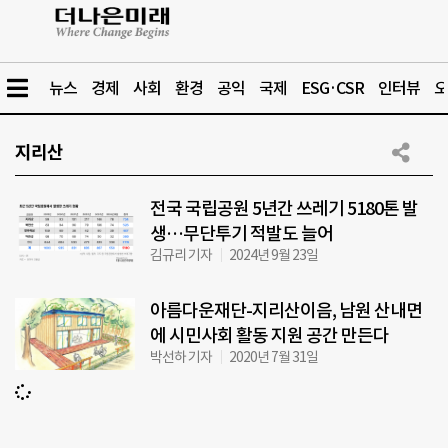
뉴스
경제
사회
환경
공익
국제
ESG·CSR
인터뷰
오
지리산
전국 국립공원 5년간 쓰레기 5180톤 발
생…무단투기 적발도 늘어
김규리 기자
2024년 9월 23일
아름다운재단-지리산이음, 남원 산내면
에 시민사회 활동 지원 공간 만든다
박선하 기자
2020년 7월 31일