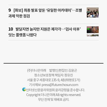
[화보] 최종 발표 앞둔 ‘유일한 아카데미’…조별
과제 막판 점검
발달지연 늘지만 지원은 제각각…‘검사 이후’
잇는 플랫폼 나왔다
(주)더나은미래 발행인/편집인: 김윤곤
청소년보호정책 책임자: 정유진
서울 중구 세종대로 135-9, 4층(태평로1가)
기사제보:
press@futurechosun.com
인터넷신문윤리위원회 윤리강령을 준수합니다.
Copyright 더나은미래 All rights reserved.
무단 전재 및 재배포 금지.