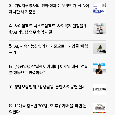
기업자원봉사의 ‘진짜 성과’는 무엇인가…UN이
제시한 새 기준은
사이임팩트-넥스트임팩트, 사회복지 현장을 위
한 AI 리빙랩 업무 협약 체결
AI, 지속가능경영의 새 기준으로…기업들 ‘위험
관리’
[유한양행-유일한 아카데미] 이호영 대표 “선의
를 행동으로 연결하라”
생명보험업계, ‘상생금융’ 통한 사회공헌 실시
18개국 청소년 300명, ‘기후위기와 물’ 해법 논
의한다