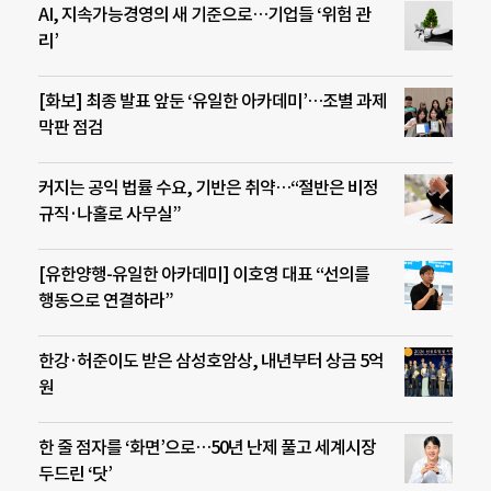
AI, 지속가능경영의 새 기준으로…기업들 ‘위험 관
리’
[화보] 최종 발표 앞둔 ‘유일한 아카데미’…조별 과제
막판 점검
커지는 공익 법률 수요, 기반은 취약…“절반은 비정
규직·나홀로 사무실”
[유한양행-유일한 아카데미] 이호영 대표 “선의를
행동으로 연결하라”
한강·허준이도 받은 삼성호암상, 내년부터 상금 5억
원
한 줄 점자를 ‘화면’으로…50년 난제 풀고 세계시장
두드린 ‘닷’