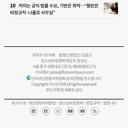
커지는 공익 법률 수요, 기반은 취약…“절반은
비정규직·나홀로 사무실”
(주)더나은미래 발행인/편집인: 김윤곤
청소년보호정책 책임자: 정유진
서울 중구 세종대로 135-9, 4층(태평로1가)
기사제보:
press@futurechosun.com
인터넷신문윤리위원회 윤리강령을 준수합니다.
Copyright 더나은미래 All rights reserved.
무단 전재 및 재배포 금지.
회사소개
개인정보처리방침
청소년보호정책
편집규약
알립니다