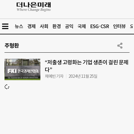
뉴스
경제
사회
환경
공익
국제
ESG·CSR
인터뷰
오
주형환
“저출생 고령화는 기업 생존이 걸린 문제
다”
채예빈 기자
2024년 11월 25일