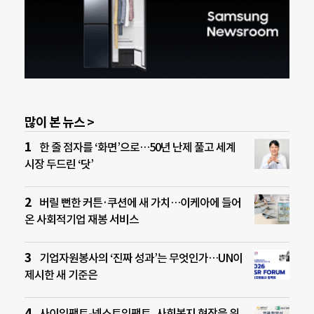
많이 본 뉴스 >
한 줄 점자를 ‘화면’으로…50년 난제 풀고 세계
시장 두드린 ‘닷’
버릴 뻔한 커튼·쿠션에 새 가치…이케아에 들어
온 사회적기업 재봉 서비스
기업자원봉사의 ‘진짜 성과’는 무엇인가…UN이
제시한 새 기준은
사이임팩트-넥스트임팩트, 사회복지 현장을 위