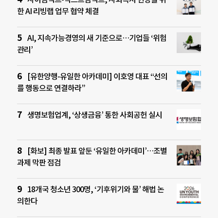
한 AI 리빙랩 업무 협약 체결
AI, 지속가능경영의 새 기준으로…기업들 ‘위험
관리’
[유한양행-유일한 아카데미] 이호영 대표 “선의
를 행동으로 연결하라”
생명보험업계, ‘상생금융’ 통한 사회공헌 실시
[화보] 최종 발표 앞둔 ‘유일한 아카데미’…조별
과제 막판 점검
18개국 청소년 300명, ‘기후위기와 물’ 해법 논
의한다