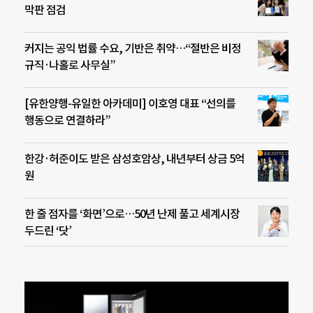
막판 점검
커지는 공익 법률 수요, 기반은 취약…“절반은 비정
규직·나홀로 사무실”
[유한양행-유일한 아카데미] 이호영 대표 “선의를
행동으로 연결하라”
한강·허준이도 받은 삼성호암상, 내년부터 상금 5억
원
한 줄 점자를 ‘화면’으로…50년 난제 풀고 세계시장
두드린 ‘닷’