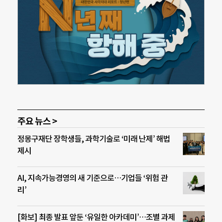
주요 뉴스 >
정몽구재단 장학생들, 과학기술로 ‘미래 난제’ 해법
제시
AI, 지속가능경영의 새 기준으로…기업들 ‘위험 관
리’
[화보] 최종 발표 앞둔 ‘유일한 아카데미’…조별 과제