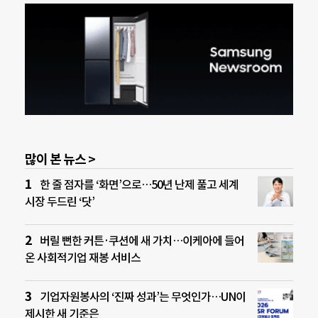
많이 본 뉴스 >
한 줄 점자를 ‘화면’으로…50년 난제 풀고 세계
시장 두드린 ‘닷’
버릴 뻔한 커튼·쿠션에 새 가치…이케아에 들어
온 사회적기업 재봉 서비스
기업자원봉사의 ‘진짜 성과’는 무엇인가…UN이
제시한 새 기준은