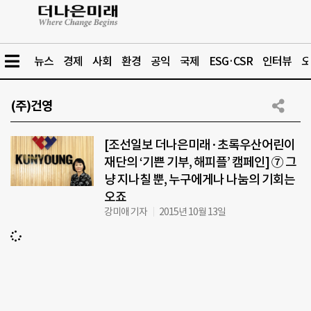
뉴스
경제
사회
환경
공익
국제
ESG·CSR
인터뷰
오
(주)건영
[조선일보 더나은미래·초록우산어린이
재단의 ‘기쁜 기부, 해피플’ 캠페인] ⑦ 그
냥 지나칠 뿐, 누구에게나 나눔의 기회는
오죠
강미애 기자
2015년 10월 13일