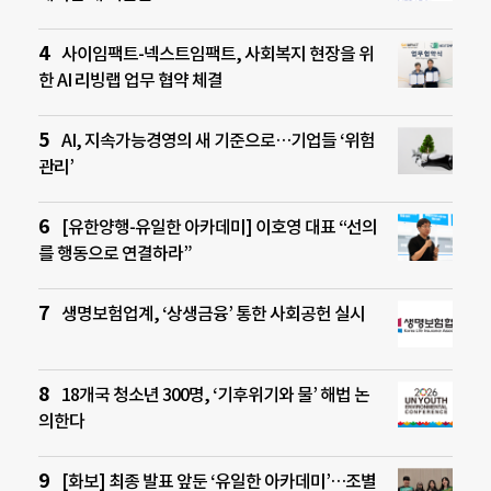
사이임팩트-넥스트임팩트, 사회복지 현장을 위
한 AI 리빙랩 업무 협약 체결
AI, 지속가능경영의 새 기준으로…기업들 ‘위험
관리’
[유한양행-유일한 아카데미] 이호영 대표 “선의
를 행동으로 연결하라”
생명보험업계, ‘상생금융’ 통한 사회공헌 실시
18개국 청소년 300명, ‘기후위기와 물’ 해법 논
의한다
[화보] 최종 발표 앞둔 ‘유일한 아카데미’…조별