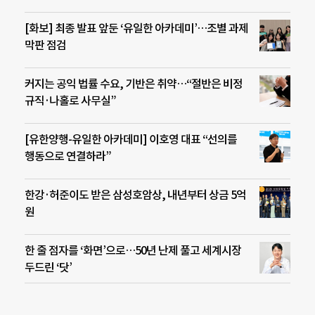
[화보] 최종 발표 앞둔 ‘유일한 아카데미’…조별 과제
막판 점검
커지는 공익 법률 수요, 기반은 취약…“절반은 비정
규직·나홀로 사무실”
[유한양행-유일한 아카데미] 이호영 대표 “선의를
행동으로 연결하라”
한강·허준이도 받은 삼성호암상, 내년부터 상금 5억
원
한 줄 점자를 ‘화면’으로…50년 난제 풀고 세계시장
두드린 ‘닷’