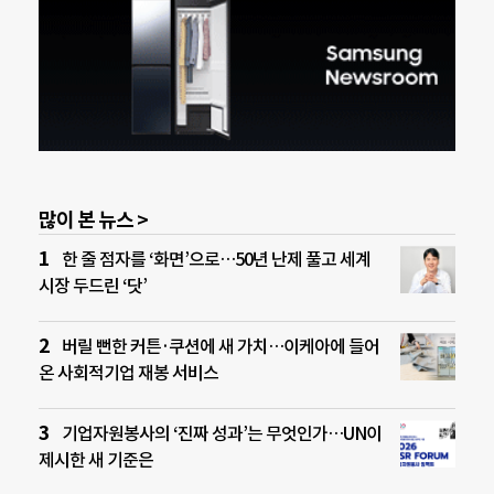
많이 본 뉴스 >
한 줄 점자를 ‘화면’으로…50년 난제 풀고 세계
시장 두드린 ‘닷’
버릴 뻔한 커튼·쿠션에 새 가치…이케아에 들어
온 사회적기업 재봉 서비스
기업자원봉사의 ‘진짜 성과’는 무엇인가…UN이
제시한 새 기준은