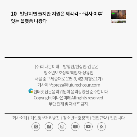
발달지연 늘지만 지원은 제각각…‘검사 이후’
잇는 플랫폼 나왔다
(주)더나은미래 발행인/편집인: 김윤곤
청소년보호정책 책임자: 정유진
서울 중구 세종대로 135-9, 4층(태평로1가)
기사제보:
press@futurechosun.com
인터넷신문윤리위원회 윤리강령을 준수합니다.
Copyright 더나은미래 All rights reserved.
무단 전재 및 재배포 금지.
회사소개
개인정보처리방침
청소년보호정책
편집규약
알립니다