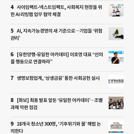
사이임팩트-넥스트임팩트, 사회복지 현장을 위
한 AI 리빙랩 업무 협약 체결
AI, 지속가능경영의 새 기준으로…기업들 ‘위험
관리’
[유한양행-유일한 아카데미] 이호영 대표 “선의
를 행동으로 연결하라”
생명보험업계, ‘상생금융’ 통한 사회공헌 실시
[화보] 최종 발표 앞둔 ‘유일한 아카데미’…조별
과제 막판 점검
18개국 청소년 300명, ‘기후위기와 물’ 해법 논
의한다