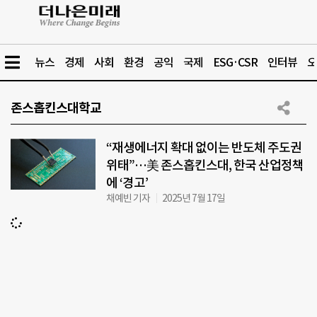
뉴스
경제
사회
환경
공익
국제
ESG·CSR
인터뷰
오
존스홉킨스대학교
“재생에너지 확대 없이는 반도체 주도권
위태”…美 존스홉킨스대, 한국 산업정책
에 ‘경고’
채예빈 기자
2025년 7월 17일