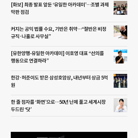
[화보] 최종 발표 앞둔 ‘유일한 아카데미’…조별 과제
막판 점검
커지는 공익 법률 수요, 기반은 취약…“절반은 비정
규직·나홀로 사무실”
[유한양행-유일한 아카데미] 이호영 대표 “선의를
행동으로 연결하라”
한강·허준이도 받은 삼성호암상, 내년부터 상금 5억
원
한 줄 점자를 ‘화면’으로…50년 난제 풀고 세계시장
두드린 ‘닷’