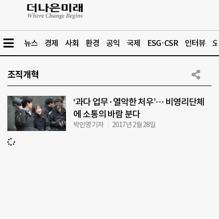
뉴스
경제
사회
환경
공익
국제
ESG·CSR
인터뷰
오
조직개혁
‘과다 업무·열악한 처우’… 비영리단체
에 소통의 바람 분다
박민영 기자
2017년 2월 28일