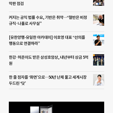
막판 점검
커지는 공익 법률 수요, 기반은 취약…“절반은 비정
규직·나홀로 사무실”
[유한양행-유일한 아카데미] 이호영 대표 “선의를
행동으로 연결하라”
한강·허준이도 받은 삼성호암상, 내년부터 상금 5억
원
한 줄 점자를 ‘화면’으로…50년 난제 풀고 세계시장
두드린 ‘닷’