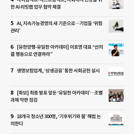
한 AI 리빙랩 업무 협약 체결
AI, 지속가능경영의 새 기준으로…기업들 ‘위험
관리’
[유한양행-유일한 아카데미] 이호영 대표 “선의
를 행동으로 연결하라”
생명보험업계, ‘상생금융’ 통한 사회공헌 실시
[화보] 최종 발표 앞둔 ‘유일한 아카데미’…조별
과제 막판 점검
18개국 청소년 300명, ‘기후위기와 물’ 해법 논
의한다