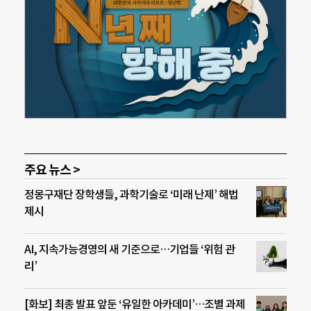
주요 뉴스 >
정몽구재단 장학생들, 과학기술로 ‘미래 난제’ 해법
제시
AI, 지속가능경영의 새 기준으로…기업들 ‘위험 관
리’
[화보] 최종 발표 앞둔 ‘유일한 아카데미’…조별 과제