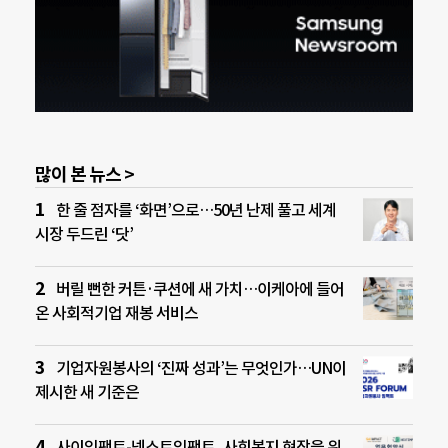
많이 본 뉴스 >
한 줄 점자를 ‘화면’으로…50년 난제 풀고 세계
시장 두드린 ‘닷’
버릴 뻔한 커튼·쿠션에 새 가치…이케아에 들어
온 사회적기업 재봉 서비스
기업자원봉사의 ‘진짜 성과’는 무엇인가…UN이
제시한 새 기준은
사이임팩트-넥스트임팩트, 사회복지 현장을 위