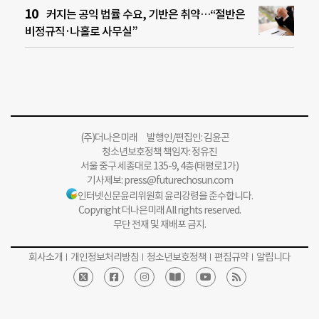
커지는 공익 법률 수요, 기반은 취약…“절반은
비정규직·나홀로 사무실”
(주)더나은미래 발행인/편집인: 김윤곤
청소년보호정책 책임자: 정유진
서울 중구 세종대로 135-9, 4층(태평로1가)
기사제보:
press@futurechosun.com
인터넷신문윤리위원회 윤리강령을 준수합니다.
Copyright 더나은미래 All rights reserved.
무단 전재 및 재배포 금지.
회사소개
개인정보처리방침
청소년보호정책
편집규약
알립니다