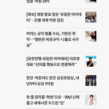
업들 ‘위험 관리’
[화보] 최종 발표 앞둔 ‘유일한 아카데
미’…조별 과제 막판 점검
커지는 공익 법률 수요, 기반은 취
약…“절반은 비정규직·나홀로 사무
실”
[유한양행-유일한 아카데미] 이호영
대표 “선의를 행동으로 연결하라”
한강·허준이도 받은 삼성호암상, 내
년부터 상금 5억원
한 줄 점자를 ‘화면’으로…50년 난제
풀고 세계시장 두드린 ‘닷’