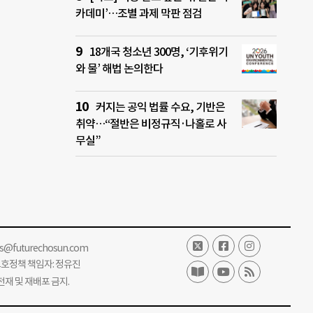
카데미’…조별 과제 막판 점검
18개국 청소년 300명, ‘기후위기
와 물’ 해법 논의한다
커지는 공익 법률 수요, 기반은
취약…“절반은 비정규직·나홀로 사
무실”
ss@futurechosun.com
보호정책 책임자: 정유진
단 전재 및 재배포 금지.