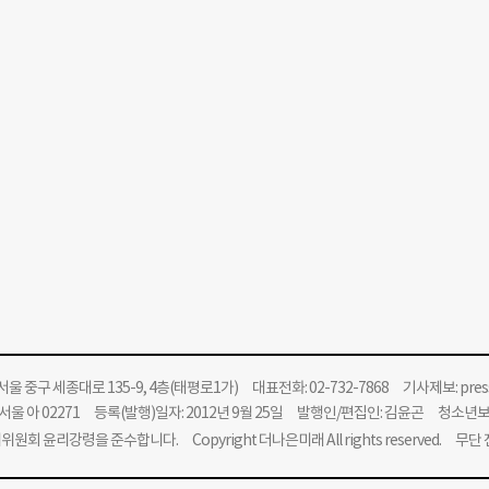
울 중구 세종대로 135-9, 4층(태평로1가) 대표전화: 02-732-7868 기사제보:
pre
울 아 02271 등록(발행)일자: 2012년 9월 25일 발행인/편집인: 김윤곤 청소년
위원회 윤리강령을 준수합니다.
Copyright 더나은미래 All rights reserved. 무