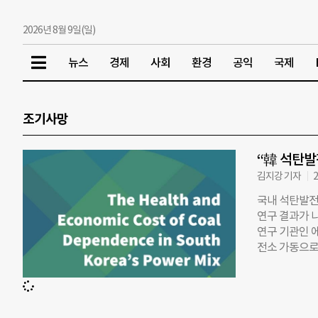
2026년 8월 9일(일)
뉴스
경제
사회
환경
공익
국제
조기사망
“韓 석탄발전
김지강 기자
2
국내 석탄발전
연구 결과가 
연구 기관인 
전소 가동으로
른 건강과 경
사망자 수를 1
것으로 추산했
작한 1983년