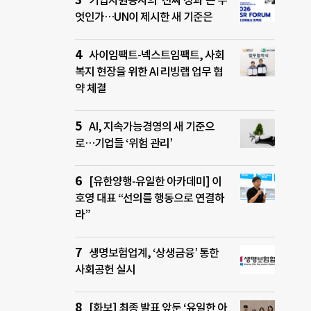
기업자원봉사의 ‘진짜 성과’는 무
엇인가…UN이 제시한 새 기준은
사이임팩트-넥스트임팩트, 사회
복지 현장을 위한 AI 리빙랩 업무 협
약 체결
AI, 지속가능경영의 새 기준으
로…기업들 ‘위험 관리’
[유한양행-유일한 아카데미] 이
호영 대표 “선의를 행동으로 연결하
라”
생명보험업계, ‘상생금융’ 통한
사회공헌 실시
[화보] 최종 발표 앞둔 ‘유일한 아