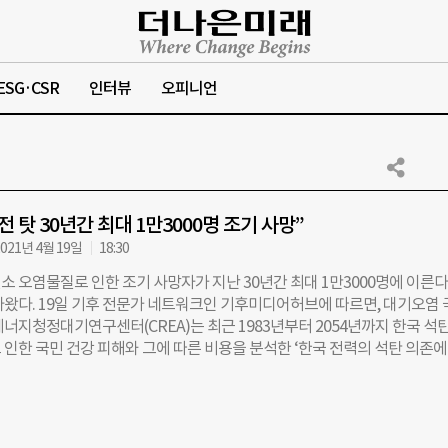
ESG·CSR
인터뷰
오피니언
 탓 30년간 최대 1만3000명 조기 사망”
021년 4월 19일
18:30
소 오염물질로 인한 조기 사망자가 지난 30년간 최대 1만3000명에 이른
나왔다. 19일 기후 전문가 네트워크인 기후미디어허브에 따르면, 대기오염 
에너지청정대기연구센터(CREA)는 최근 1983년부터 2054년까지 한국 석
 인한 국민 건강 피해와 그에 따른 비용을 분석한 ‘한국 전력의 석탄 의존에
제적 비용’ 연구보고서를 발표했다. 보고서는 지난 1983년부터 지난해까지
만3000명으로 분석했고, 2054년까지는 그 수가 최대 3만5000명까지 늘
다. 연구팀은 분석 기점을 500메가와트 이상 규모의 석탄발전소가 가동하
으로 잡고, 현재 국내에 추가로 건설 중인 석탄발전소 7기의 가동 중단 시점