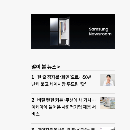
많이 본 뉴스 >
한 줄 점자를 ‘화면’으로…50년
난제 풀고 세계시장 두드린 ‘닷’
버릴 뻔한 커튼·쿠션에 새 가치…
이케아에 들어온 사회적기업 재봉 서
비스