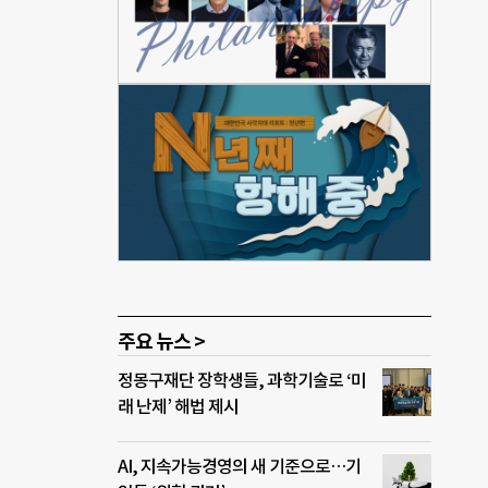
 미치
화학수
 사망
 발생
질병,
소 등
석가
3년
0억원
주요 뉴스 >
정몽구재단 장학생들, 과학기술로 ‘미
래 난제’ 해법 제시
AI, 지속가능경영의 새 기준으로…기