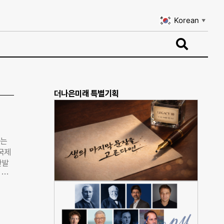
Korean
▼
Korean
▼
더나은미래 특별기획
다는
국제
탄발
 따
 조기
어날
기 시
인