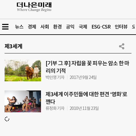
뉴스
경제
사회
환경
공익
국제
ESG·CSR
인터뷰
오
제3세계
[기부 그 후] 자립을 꽃 피우는 암소 한 마
리의 기적
박민영 기자
2017년 9월 24일
제3세계 이주민들에 대한 편견 ‘영화’로
깬다
류정화 기자
2010년 11월 23일