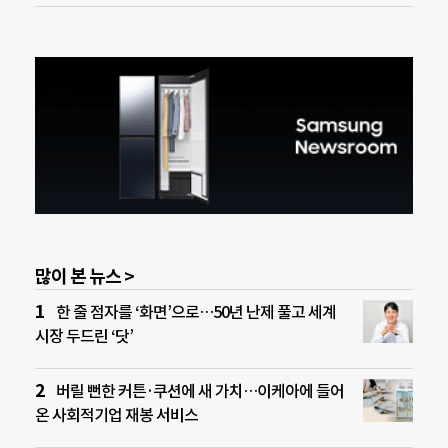
많이 본 뉴스 >
한 줄 점자를 ‘화면’으로…50년 난제 풀고 세계
시장 두드린 ‘닷’
버릴 뻔한 커튼·쿠션에 새 가치…이케아에 들어
온 사회적기업 재봉 서비스