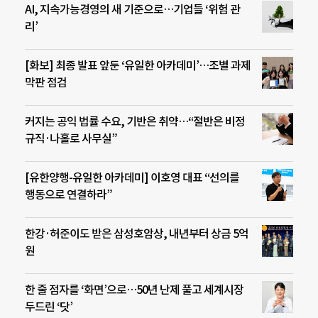
AI, 지속가능경영의 새 기준으로…기업들 ‘위험 관
리’
[화보] 최종 발표 앞둔 ‘유일한 아카데미’…조별 과제
막판 점검
커지는 공익 법률 수요, 기반은 취약…“절반은 비정
규직·나홀로 사무실”
[유한양행-유일한 아카데미] 이호영 대표 “선의를
행동으로 연결하라”
한강·허준이도 받은 삼성호암상, 내년부터 상금 5억
원
한 줄 점자를 ‘화면’으로…50년 난제 풀고 세계시장
두드린 ‘닷’