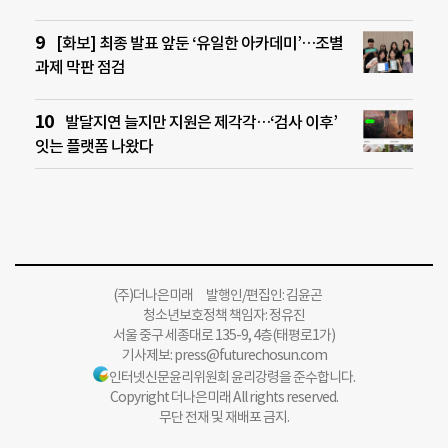
[화보] 최종 발표 앞둔 ‘유일한 아카데미’…조별
과제 막판 점검
발달지연 늘지만 지원은 제각각…‘검사 이후’
잇는 플랫폼 나왔다
(주)더나은미래 발행인/편집인: 김윤곤
청소년보호정책 책임자: 정유진
서울 중구 세종대로 135-9, 4층(태평로1가)
기사제보:
press@futurechosun.com
인터넷신문윤리위원회 윤리강령을 준수합니다.
Copyright 더나은미래 All rights reserved.
무단 전재 및 재배포 금지.