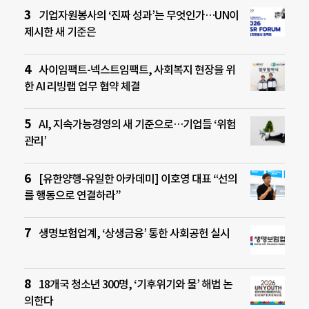
기업자원봉사의 ‘진짜 성과’는 무엇인가…UN이
제시한 새 기준은
사이임팩트-넥스트임팩트, 사회복지 현장을 위
한 AI 리빙랩 업무 협약 체결
AI, 지속가능경영의 새 기준으로…기업들 ‘위험
관리’
[유한양행-유일한 아카데미] 이호영 대표 “선의
를 행동으로 연결하라”
생명보험업계, ‘상생금융’ 통한 사회공헌 실시
18개국 청소년 300명, ‘기후위기와 물’ 해법 논
의한다