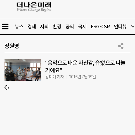
뉴스
경제
사회
환경
공익
국제
ESG·CSR
인터뷰
오
정원영
“음악으로 배운 자신감, 音樂으로 나눌
거예요”
강미애 기자
2016년 7월 19일