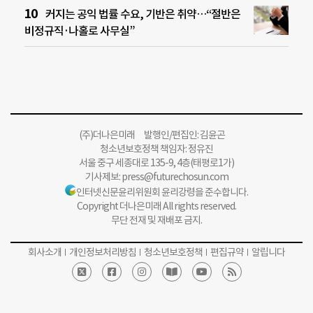
커지는 공익 법률 수요, 기반은 취약…“절반은
비정규직·나홀로 사무실”
(주)더나은미래 발행인/편집인: 김윤곤
청소년보호정책 책임자: 정유진
서울 중구 세종대로 135-9, 4층(태평로1가)
기사제보:
press@futurechosun.com
인터넷신문윤리위원회 윤리강령을 준수합니다.
Copyright 더나은미래 All rights reserved.
무단 전재 및 재배포 금지.
회사소개
개인정보처리방침
청소년보호정책
편집규약
알립니다