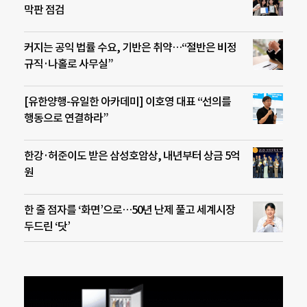
막판 점검
커지는 공익 법률 수요, 기반은 취약…“절반은 비정
규직·나홀로 사무실”
[유한양행-유일한 아카데미] 이호영 대표 “선의를
행동으로 연결하라”
한강·허준이도 받은 삼성호암상, 내년부터 상금 5억
원
한 줄 점자를 ‘화면’으로…50년 난제 풀고 세계시장
두드린 ‘닷’