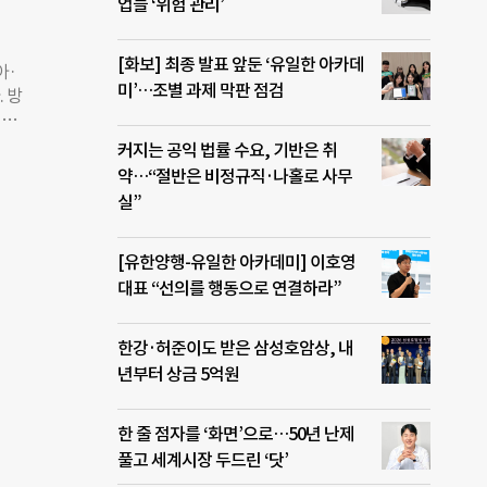
마친
업들 ‘위험 관리’
단체,
 단
[화보] 최종 발표 앞둔 ‘유일한 아카데
시아·
지재
미’…조별 과제 막판 점검
 방
▲월
 인
대책
 본부
서 가
커지는 공익 법률 수요, 기반은 취
랫폼
 성
약…“절반은 비정규직·나홀로 사무
되는
원,
실”
이 드
 1년
.
[유한양행-유일한 아카데미] 이호영
D는
 네
대표 “선의를 행동으로 연결하라”
 단체
한강·허준이도 받은 삼성호암상, 내
, 접
년부터 상금 5억원
 대
것이
 인력
한 줄 점자를 ‘화면’으로…50년 난제
난대
풀고 세계시장 두드린 ‘닷’
 자