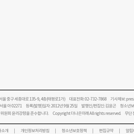
울 중구 세종대로 135-9, 4층(태평로1가) 대표전화: 02-732-7868 기사제보:
pre
울 아 02271 등록(발행)일자: 2012년 9월 25일 발행인/편집인: 김윤곤 청소년
위원회 윤리강령을 준수합니다.
Copyright 더나은미래 All rights reserved. 무
사소개
개인정보처리방침
청소년보호정책
편집규약
알립