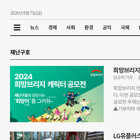
2026년 8월 7일(금)
뉴스
경제
사회
환경
공익
국제
재난구호
희망브리지,
김규리 기자
2
희망브리지 전
다. 이번 공모
공모전 주제는
▲기부자와 재난
를 선택해 응모
우수상 1팀 2
선정된 캐릭터
LG유플러스
며 결과는 심사