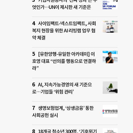
기업자원봉사의 ‘진짜 성과’는 무
엇인가…UN이 제시한 새 기준은
사이임팩트-넥스트임팩트, 사회
복지 현장을 위한 AI 리빙랩 업무 협
약 체결
[유한양행-유일한 아카데미] 이
호영 대표 “선의를 행동으로 연결하
라”
AI, 지속가능경영의 새 기준으
로…기업들 ‘위험 관리’
생명보험업계, ‘상생금융’ 통한
사회공헌 실시
18개국 청소년 300명, ‘기후위기