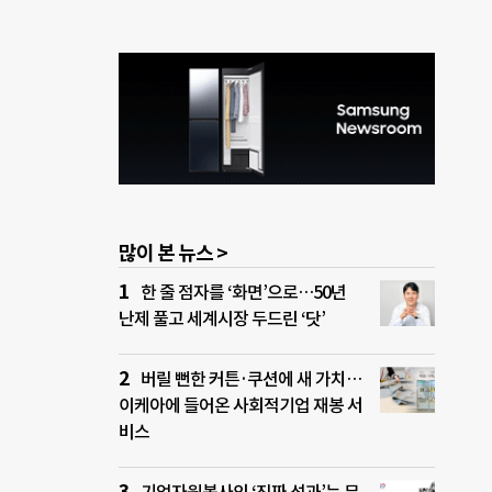
많이 본 뉴스 >
한 줄 점자를 ‘화면’으로…50년
난제 풀고 세계시장 두드린 ‘닷’
버릴 뻔한 커튼·쿠션에 새 가치…
이케아에 들어온 사회적기업 재봉 서
비스