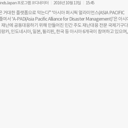
 ―튀르키예·시리아 지진 구호 기부는 어디에 하면 좋을까요? “모집 등록을 
indsJapan 프로그램 코디네이터
2016년 10월 13일
15:45
는 게 안전하며 그중에서도 ‘해외 재난구호사업’의 전문성과 경험을 갖춘 
 거대한 플랫폼으로 막는다” ‘아시아 퍼시픽 얼라이언스(ASIA PACIFIC
 전달 계획이 있는 단체를 선택할 것을 권합니다. 대표적 기부금품 모집 등록
 줄여서 ‘A-PAD(Asia Pacific Alliance for Disaster Management)’은 아
경없는의사회 ▲굿네이버스인터내셔날 ▲대한적십자사 ▲대한구세군유
 재난에 공동대응하기 위해 만들어진 민간 주도 재난대응 전문 국제기구다.
지공동모금회 ▲세이브더칠드런 ▲초록우산어린이재단 ▲옥스팜코리아 
랑카, 인도네시아, 일본, 필리핀, 한국 등 아시아 6개국이 참여하고 있으며,
니세프한국위원회 ▲컨선월드와이드 ▲플랜한국위원회 ▲한국국제기아
문가인 ‘파이잘 잘랄(Faisal Jalal)’이 의장(Chairperson)을 맡고 있고
등이 있습니다. 모집 등록 확인은 1365기부포털 (nanumkorea.go.kr)에
도쿄에 있다. 각 국가의 A-PAD는 1,2,3섹터가 연합한 국가별 재난대응플
―튀르키예·시리아 지진 성금은 어떻게 사용되나요? “국제 구호 단체로 모인
국가별 플랫폼들은 다시 국경을 넘는 국제적 플랫폼으로 묶여 상호지원하게 
 국제 본부를 통해 현지에 전달됩니다. 성금은 주로 피해자 및 피해 지역 지
년 4월 25일에 발생했던 네팔 대지진 때 A-PAD 활동을 보면 이들의 특징
리 치료 지원, 재난 복구 등에 사용되며 지원 기간은 단기적으로 수개월에서
라데시에서는 의료진을 파견했고, 스리랑카에서는 구호전문가들을 파견했다
지원은 2~10년까지 걸립니다.”
급구조팀과 구조견을 파견해 인명구조작업을 실시하였다. 각 나라 A-PA
자적인 성격을 띠고 있지만 현장에서는 상호연계 되어 활동한 것이다. 당시
멤버들이 없었지만 ‘ISAP(Institution for Suitable Actions for
, ‘NEST(National Society for Earthquake Technology-Nepal)’ 등 현지
대응에 참여했다. 이들 현지 단체는 네팔 정부군의 도움을 받아 헬기를 이용
네팔-중국 국경의 오지마을까지 진출해 구호활동을 펼쳤다. 국제구호사업에
식으로는 방글라데시나 스리랑카 같은 개발도상국가가 다른 나라를 돕는 
수도 있을 것이다. 그러나 A-PAD 안에서는 모든 국가가 스스로의 재정과
를 지원한다. 피해국가 역시 주체로서 구호활동에 함께 참여한다. 이는 재
선진국이 후진국을 지원한다는 통상적인 개념에서 벗어나, 각각의 나라가