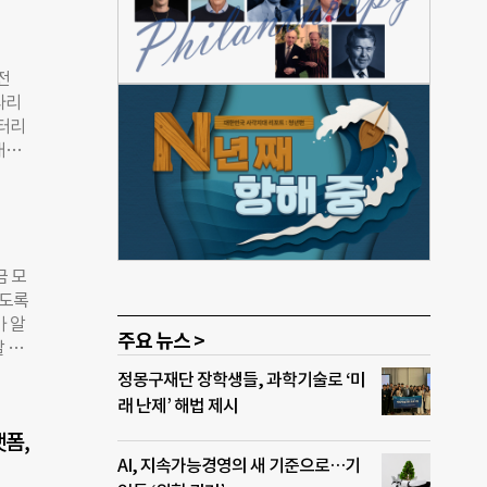
은 재
 있
전
타리
배터리
배터
 제
우터도
방송
비해
구호
금 모
 마
지도록
장은
가 알
주요 뉴스 >
배터
 수
가겠
정몽구재단 장학생들, 과학기술로 ‘미
튀르키
래 난제’ 해법 제시
법에
폼,
행정안
AI, 지속가능경영의 새 기준으로…기
로 하