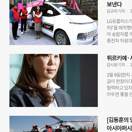
항은 희망브리
보낸다
난구호의 중요
김규리 기자
2
는 캐릭터가 
LG유플러스가
kyurious@ch
차)’을 제작
아 승합차를 
충전차 차량과 
리 충전차는 최
공해 휴대폰 
튀르키예·시
장착해 무료 와
김시원 기자
2
을 실시간으로
현장에서 긴급
2월 6일(현지
현장에 파견해 
금이 한창이다
곡 사옥에 전
협력하고 있지
“재난 피해를
아두면 좋을 
리 충전차를 
있나요? “10
다”고 전했다. 
1365기부포털(
예·시리아 성금
[김동훈의 
따라 3년 이하
전부 민간협력과(
아시아퍼시