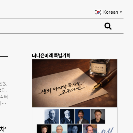
Korean
▼
Korean
▼
더나은미래 특별기획
전했
됐다.
캐릭터
하나
 ▲최
상으로
8일이
차’
 사