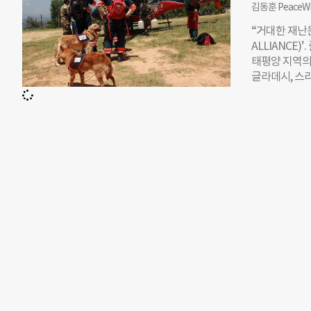
면 됩니다.”
김동훈 PeaceW
단체에 기부하
“거대한 재난은
성금 사용 및
ALLIANCE)’.
체로는 ▲국
태평양 지역의
단 ▲사회복
글라데시, 스리
드비전 ▲유
도네시아의 방재전
기구(가나다순) 
사무국은 일본 
능합니다.” 
을 만들고, 
금은 각 단체의
시스템이다. 작
구호 활동, 심
러난다. 방글
까지, 중장기 
일본에서는 긴
기본적으로 독
팔에는 A-PAD의 
Prosperity)’
들이 재난공동
근이 어려운 
한 한국의 상
생경하게 보일 
으로 피해국가
응에서만큼은 