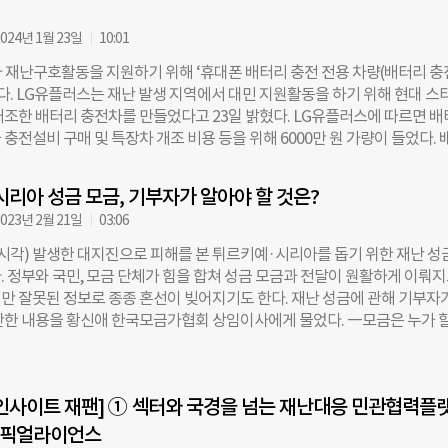
지 누리집에서 확인할 수 있다 신훈 희망브리지 사무총장은 “이번 공모전
성을 알리고 기부 문화 확산을 촉진하기 위한 것”이라며 “창의적이고 의미
024년 1월 23일
10:01
많이 접수되길 바란다”라고 말했다. 김규리 더나은미래 기자
 재난구호활동을 지원하기 위해 ‘휴대폰 배터리 충전 전용 차량(배터리 충
osun.com
했다. LG유플러스는 재난 발생 지역에서 대민 지원활동을 하기 위해 현대 스
개조한 배터리 충전차를 만들었다고 23일 밝혔다. LG유플러스에 따르면 
충전설비 구매 및 특장차 개조 비용 등을 위해 6000만 원 가량이 들었다. 
대 68대의 휴대폰 보조배터리를 동시에 충전할 수 있으며, 220V 콘센트도
배터리 외 다른 전기용품도 이용할 수 있다. 지하철에 사용되는 모바일 라
리아 성금 모금, 기부자가 알아야 할 것은?
이파이를 제공한다. 휴대용 TV(LG 스탠바이미 GO)도 두 대 비치해 재난
023년 2월 21일
03:06
 확인할 수 있도록 했다. 이에 더해 무선으로 연결할 수 있는 프린터를 구
 문서 출력 서비스를 지원한다. LG유플러스는 배터리 충전차를 전국 재난
 시각) 발생한 대지진으로 피해를 본 튀르키예·시리아를 돕기 위한 재난 성
대민 지원활동을 이어 나갈 예정이며, 1월 29일부터 30일까지 서울 강서구
. 정부와 국민, 모금 단체가 힘을 합쳐 성금 모금과 전달이 원활하게 이뤄
시해 임직원과 고객에게 소개할 계획이다. 이홍렬 LG유플러스 ESG추진실
만 잘못된 정보로 종종 혼선이 빚어지기도 한다. 재난 성금에 관해 기부자
 본 주민들의 마음속 상처가 빠르게 아물도록 실질적인 도움을 줄 수 있는 
만한 내용을 황신애 한국모금가협회 상임이사에게 물었다. ―모금은 누가 할
마련했다”며 “통신사로서 사회적 책임을 다하는 다양한 활동을 전개해 나
00만원 이상 모금하려는 단체나 개인은 ‘기부금품 모집 등록’을 해야 합니다.
김규리 기자 kyurious@chosun.com
www.nanumkorea.go.kr)에서 모집 등록하면 보통 20일이 걸리는데, ‘
’은 신청 후 1일 이내 신속 처리됩니다. 등록 없이 모금할 경우, 기부금품
인사이트 재팬] ① 섹터와 국경을 넘는 재난대응 민관협력플랫
 징역이나 3000만원 이하 벌금형을 받을 수 있습니다. 모집 등록 문의는 
044-205-3183)와 서울시 시민협력과(02-2133-6327) 등 관할 지자체
픽얼라이언스