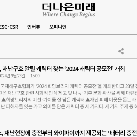
ESG·CSR
인터뷰
오피니언
 재난구호 알릴 캐릭터 찾는 ‘2024 캐릭터 공모전’ 개최
024년 9월 23일
15:00
국재해구호협회가 ‘2024 희망브리지 캐릭터 공모전’을 개최한다고 23일 
전은 재난구호 관련 사회적 인식 제고 및 나눔·기부 문화 확산을 위해 마련
 ▲희망브리지의 미션·가치를 잘 담은 캐릭터 ▲재난 피해 이웃을 돕는 
 피해자를 잇는 가교 의미를 담은 캐릭터 총 세 가지다. 세 가지 주제 중 
할 수 있으며, 국민 누구나 참여할 수 있다. 수상자에는 상패·증서와 함께
00만원 ▲우수상 1팀 100만원 ▲장려상 2팀 50만원을 시상한다. 최우수
는 희망브리지 홍보 등에 활용할 예정이다. 접수 기간은 23일부터 10월 2
, 재난현장에 충전부터 와이파이까지 제공되는 ‘배터리 충전
를 거쳐 11월 15일 희망브리지 홈페이지 등을 통해 발표 예정이다. 자세한